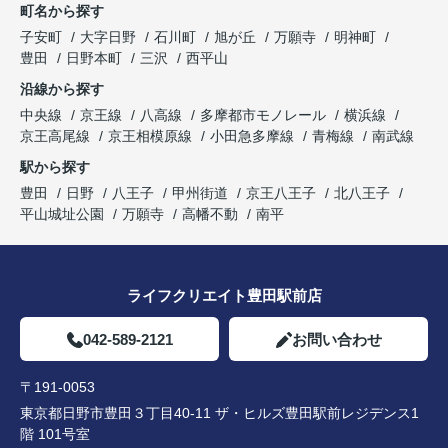
町名から探す
子安町
大字日野
石川町
旭が丘
万願寺
明神町
豊田
日野本町
三沢
西平山
沿線から探す
中央線
京王線
八高線
多摩都市モノレール
横浜線
京王高尾線
京王相模原線
小田急多摩線
青梅線
南武線
駅から探す
豊田
日野
八王子
甲州街道
京王八王子
北八王子
平山城址公園
万願寺
高幡不動
南平
ライフクリエイト豊田駅前店
042-589-2121
お問い合わせ
〒191-0053
東京都日野市豊田３丁目40-11 ザ・ヒルズ豊田駅前レジデンス1
階 101号室