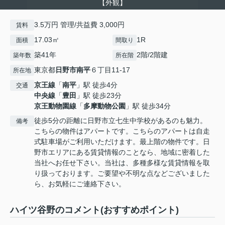
【外観】
3.5万円 管理/共益費 3,000円
賃料
17.03㎡
1R
面積
間取り
築41年
2階/2階建
築年数
所在階
東京都
日野市
南平
６丁目11-17
所在地
京王線
「
南平
」駅 徒歩4分
交通
中央線
「
豊田
」駅 徒歩23分
京王動物園線
「
多摩動物公園
」駅 徒歩34分
徒歩5分の距離に日野市立七生中学校があるのも魅力。
備考
こちらの物件はアパートです。こちらのアパートは自走
式駐車場がご利用いただけます。最上階の物件です。日
野市エリアにある賃貸情報のことなら、地域に密着した
当社へお任せ下さい。当社は、多種多様な賃貸情報を取
り扱っております。ご要望や不明な点などございました
ら、お気軽にご連絡下さい。
ハイツ谷野のコメント(おすすめポイント)