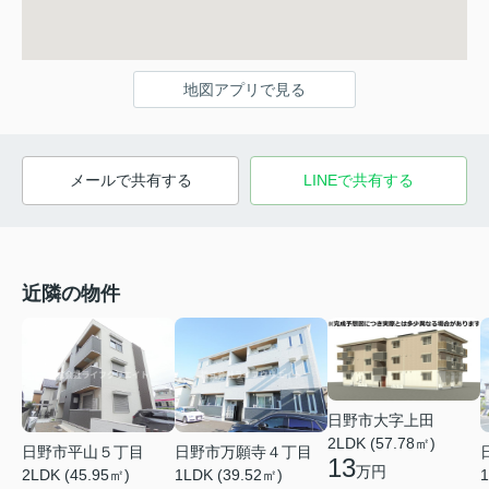
地図アプリで見る
メールで共有する
LINEで共有する
近隣の物件
日野市大字上田
2LDK (57.78㎡)
日野市平山５丁目
日野市万願寺４丁目
13
万円
2LDK (45.95㎡)
1LDK (39.52㎡)
1