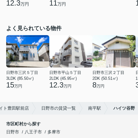
12.3
11
万円
万円
よく見られている物件
日野市三沢５丁目
日野市平山５丁目
日野市三沢２丁目
3LDK (85.50㎡)
2LDK (45.95㎡)
2DK (50.51㎡)
1
15
12.3
8
万円
万円
万円
イト豊田駅前店
日野市の賃貸一覧
南平駅
ハイツ谷野
市区町村から探す
日野市
八王子市
多摩市