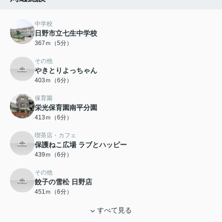
中学校
日野市立七生中学校
367ｍ（5分）
その他
やきとりよっちゃん
403ｍ（6分）
保育園
栄光保育園南平分園
413ｍ（6分）
喫茶店・カフェ
保護ねこ広場 ラブとハッピー
439ｍ（6分）
その他
餃子の雪松 日野店
451ｍ（6分）
すべて見る