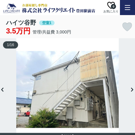
0
お気に入り
ハイツ谷野
空室1
3.5万円
管理/共益費 3,000円
1
/
16