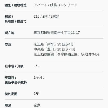
アパート / 鉄筋コンクリート
種別 / 建物構造
213 / 2階 / 2階建
部屋 /
所在階 / 階建て
東京都
日野市
南平
６丁目11-17
所在地
京王線
「
南平
」駅 徒歩4分
交通
中央線
「
豊田
」駅 徒歩23分
京王動物園線
「
多摩動物公園
」駅 徒歩34分
- / -
駐車場 / 月額
1ヶ月 / -
更新料 /
更新事務手数料
2年
契約期間
空家
現況