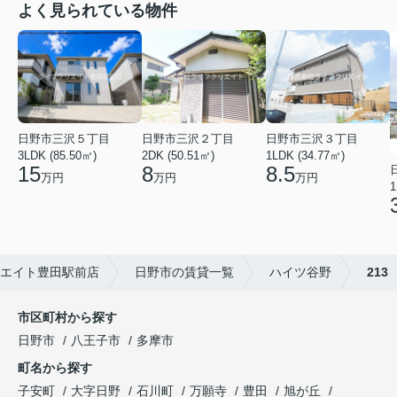
よく見られている物件
日野市三沢５丁目
日野市三沢２丁目
日野市三沢３丁目
3LDK (85.50㎡)
2DK (50.51㎡)
1LDK (34.77㎡)
15
8
8.5
万円
万円
万円
1
エイト豊田駅前店
日野市の賃貸一覧
ハイツ谷野
213
市区町村から探す
日野市
八王子市
多摩市
町名から探す
子安町
大字日野
石川町
万願寺
豊田
旭が丘