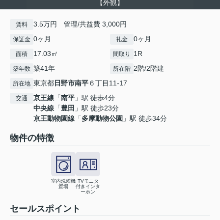
【外観】
3.5万円 管理/共益費 3,000円
賃料
0ヶ月
0ヶ月
保証金
礼金
17.03㎡
1R
面積
間取り
築41年
2階/2階建
築年数
所在階
東京都
日野市
南平
６丁目11-17
所在地
京王線
「
南平
」駅 徒歩4分
交通
中央線
「
豊田
」駅 徒歩23分
京王動物園線
「
多摩動物公園
」駅 徒歩34分
物件の特徴
室内洗濯機
TVモニタ
置場
付きインタ
ーホン
セールスポイント