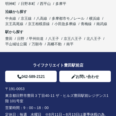
明神町
日野本町
西平山
多摩平
沿線から探す
中央線
京王線
八高線
多摩都市モノレール
横浜線
京王高尾線
京王相模原線
小田急多摩線
青梅線
南武線
駅から探す
豊田
日野
甲州街道
八王子
京王八王子
北八王子
平山城址公園
万願寺
高幡不動
南平
ライフクリエイト豊田駅前店
042-589-2121
お問い合わせ
〒191-0053
東京都日野市豊田３丁目40-11 ザ・ヒルズ豊田駅前レジデンス1
階 101号室
営業時間：
9：00～18：00
定休日：
毎週 水曜日 ※8月11日～8月13日は夏季休暇の為、