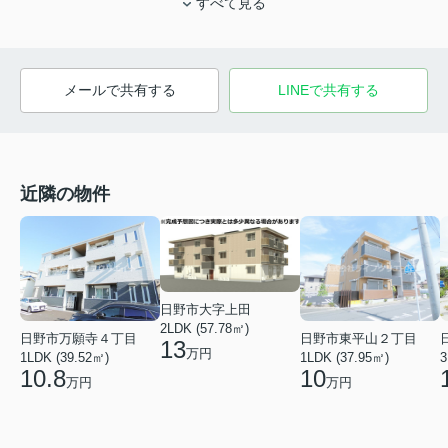
すべて見る
メールで共有する
LINEで共有する
近隣の物件
日野市大字上田
2LDK (57.78㎡)
日野市万願寺４丁目
日野市東平山２丁目
13
万円
1LDK (39.52㎡)
1LDK (37.95㎡)
3
10.8
10
万円
万円