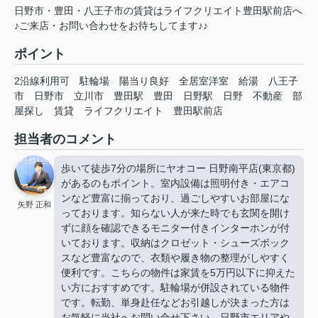
日野市・豊田・八王子市の賃貸はライフクリエイト豊田駅前店へ
♪ご来店・お問い合わせをお待ちしてます♪♪
ポイント
2沿線利用可
駐輪場
陽当り良好
全居室洋室
給湯
八王子
市
日野市
立川市
豊田駅
豊田
日野駅
日野
不動産
部
屋探し
賃貸
ライフクリエイト
豊田駅前店
担当者のコメント
歩いて徒歩7分の場所にヤオコー 日野南平店(東京都)
があるのもポイント。室内設備は照明付き・エアコ
ンなど豊富に揃っており、過ごしやすいお部屋にな
矢野 正和
っております。知らない人が来た時でも玄関を開け
ずに顔を確認できるモニター付きインターホンが付
いております。収納はクロゼット・シューズボック
スなど豊富なので、衣類や履き物の整理がしやすく
便利です。こちらの物件は家賃を5万円以下に抑えた
い方におすすめです。駐輪場が併設されている物件
です。転勤、単身赴任などお引越しが決まった方は
お気軽に当社へお問い合せ下さい。日野市エリアや