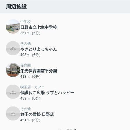
周辺施設
中学校
日野市立七生中学校
367ｍ（5分）
その他
やきとりよっちゃん
403ｍ（6分）
保育園
栄光保育園南平分園
413ｍ（6分）
喫茶店・カフェ
保護ねこ広場 ラブとハッピー
439ｍ（6分）
その他
餃子の雪松 日野店
451ｍ（6分）