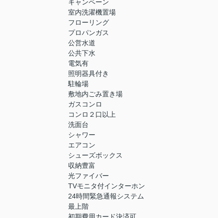
キャンペーン
室内洗濯機置場
フローリング
プロパンガス
公営水道
公共下水
電気有
照明器具付き
駐輪場
敷地内ごみ置き場
ガスコンロ
コンロ２口以上
洗面台
シャワー
エアコン
シューズボックス
収納豊富
光ファイバー
TVモニタ付インターホン
24時間緊急通報システム
最上階
初期費用カード決済可