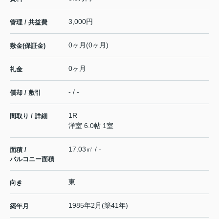
3,000円
管理 / 共益費
0ヶ月(0ヶ月)
敷金(保証金)
0ヶ月
礼金
- / -
償却 / 敷引
1R
間取り / 詳細
洋室 6.0帖 1室
17.03㎡ / -
面積 /
バルコニー面積
東
向き
1985年2月(築41年)
築年月