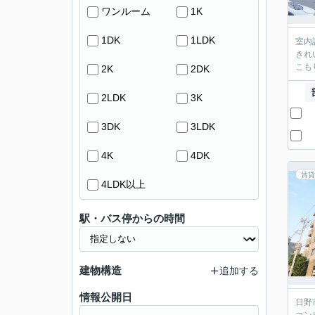
ワンルーム
1K
1DK
1LDK
室内
きれ
こも
2K
2DK
2LDK
3K
3DK
3LDK
4K
4DK
賃貸
4LDK以上
駅・バス停からの時間
建物構造
追加する
情報公開日
日野