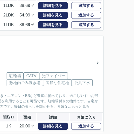
1LDK
38.69㎡
詳細を見る
追加する
2LDK
54.99㎡
詳細を見る
追加する
1LDK
38.69㎡
詳細を見る
追加する
駐輪場
CATV
光ファイバー
敷地内ごみ置き場
閑静な住宅地
公共下水
き・エアコン・BSなど豊富に揃っており、過ごしやすいお部
間を利用することも可能です。駐輪場付きの物件です。自宅か
です。毎日の暮らしを輝かせる、素敵な...
もっと見る
間取り
面積
詳細
お気に入り
1K
20.00㎡
詳細を見る
追加する