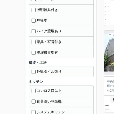
照明器具付き
駐輪場
バイク置場あり
アパ
家具・家電付き
洗濯機置場有
構造・工法
外観タイル張り
キッチン
中央
屋に
コンロ２口以上
ら2
食器洗い乾燥機
システムキッチン