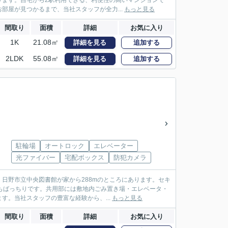
ります。自宅から2駅利用できる、利便性の高いマンションで
部屋が見つかるまで、当社スタッフが全力...
もっと見る
間取り
面積
詳細
お気に入り
1K
21.08㎡
詳細を見る
追加する
2LDK
55.08㎡
詳細を見る
追加する
駐輪場
オートロック
エレベーター
光ファイバー
宅配ボックス
防犯カメラ
日野市立中央図書館が家から288mのところにあります。セキ
もばっちりです。共用部には敷地内ごみ置き場・エレベータ・
。当社スタッフの豊富な経験から、...
もっと見る
間取り
面積
詳細
お気に入り