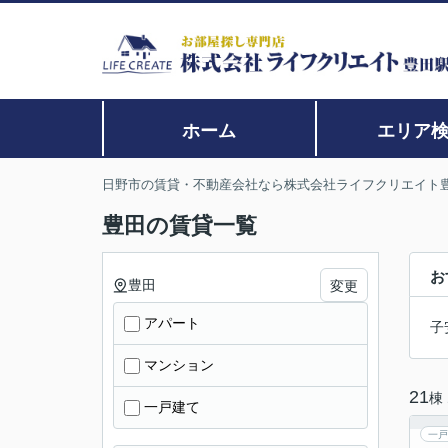
ホーム
エリア
日野市の賃貸・不動産会社なら株式会社ライフクリエイト
豊田の賃貸一覧
お
豊田
変更
アパート
子
マンション
21
棟
一戸建て
一戸