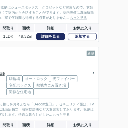
。収納はシューズボックス・クロゼットなど豊富なので、衣類
通じて室内から会話することができます。室内設備は洗面所独
、家で何時間も待機する必要がありません...
もっと見る
間取り
面積
詳細
お気に入り
1LDK
49.32㎡
詳細を見る
追加する
新築
3階建
駐輪場
オートロック
光ファイバー
宅配ボックス
敷地内ごみ置き場
閑静な住宅地
越しをお考えなら「D-room豊田」。セキュリティ面は、TV
は洗面所独立・浴室乾燥機など大変充実しております。収納は
します。快適な暮らしがした...
もっと見る
間取り
面積
詳細
お気に入り