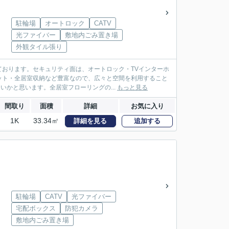
駐輪場
オートロック
CATV
光ファイバー
敷地内ごみ置き場
外観タイル張り
おります。セキュリティ面は、オートロック・TVインターホ
ット・全居室収納など豊富なので、広々と空間を利用すること
いかと思います。全居室フローリングの...
もっと見る
間取り
面積
詳細
お気に入り
1K
33.34㎡
詳細を見る
追加する
駐輪場
CATV
光ファイバー
宅配ボックス
防犯カメラ
敷地内ごみ置き場