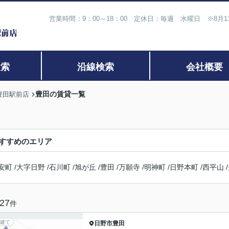
営業時間：9：00～18：00 定休日：毎週 水曜日 ※8月
検索
沿線検索
会社概要
豊田の賃貸一覧
豊田駅前店
すすめのエリア
安町
/
大字日野
/
石川町
/
旭が丘
/
豊田
/
万願寺
/
明神町
/
日野本町
/
西平山
/
27
件
建て
日野市
豊田