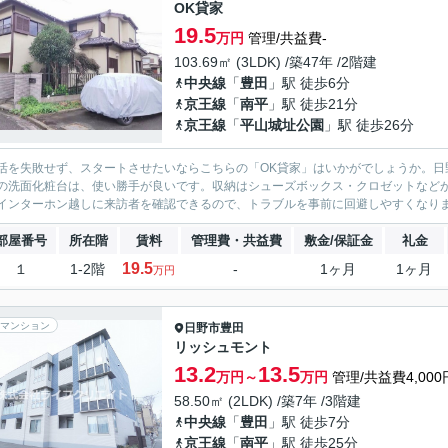
OK貸家
19.5
万円
管理/共益費-
103.69㎡ (3LDK) /築47年 /2階建
中央線
「
豊田
」駅 徒歩6分
京王線
「
南平
」駅 徒歩21分
京王線
「
平山城址公園
」駅 徒歩26分
活を失敗せず、スタートさせたいならこちらの「OK貸家」はいかがでしょうか。日
の洗面化粧台は、使い勝手が良いです。収納はシューズボックス・クロゼットなど
インターホン越しに来訪者を確認できるので、トラブルを事前に回避しやすくなりま
部屋番号
所在階
賃料
管理費・共益費
敷金/保証金
礼金
19.5
１
1-2階
-
1ヶ月
1ヶ月
万円
マンション
日野市
豊田
リッシュモント
13.2
13.5
万円～
万円
管理/共益費4,000
58.50㎡ (2LDK) /築7年 /3階建
中央線
「
豊田
」駅 徒歩7分
京王線
「
南平
」駅 徒歩25分