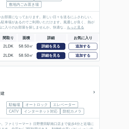
敷地内ごみ置き場
いお部屋になっております。新しい日々を送るにふさわしい、
いる駐車場があるのでご利用いただけます。風通しが良く、熱が
入りのお部屋を探しませんか。快適な...
もっと見る
間取り
面積
詳細
お気に入り
2LDK
58.50㎡
詳細を見る
追加する
2LDK
58.50㎡
詳細を見る
追加する
階建
駐輪場
オートロック
エレベーター
CATV
インターネット対応
防犯カメラ
。ファミリーマート 日野豊田駅南口店まで徒歩4分と近場に