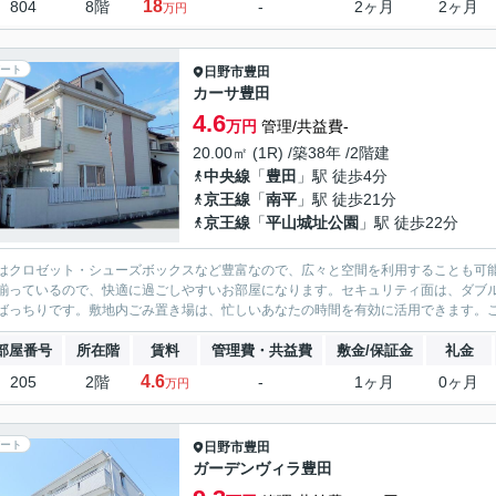
18
804
8階
-
2ヶ月
2ヶ月
万円
ート
日野市
豊田
カーサ豊田
4.6
万円
管理/共益費-
20.00㎡ (1R) /築38年 /2階建
中央線
「
豊田
」駅 徒歩4分
京王線
「
南平
」駅 徒歩21分
京王線
「
平山城址公園
」駅 徒歩22分
はクロゼット・シューズボックスなど豊富なので、広々と空間を利用することも可
揃っているので、快適に過ごしやすいお部屋になります。セキュリティ面は、ダブ
ばっちりです。敷地内ごみ置き場は、忙しいあなたの時間を有効に活用できます。こ
部屋番号
所在階
賃料
管理費・共益費
敷金/保証金
礼金
4.6
205
2階
-
1ヶ月
0ヶ月
万円
ート
日野市
豊田
ガーデンヴィラ豊田