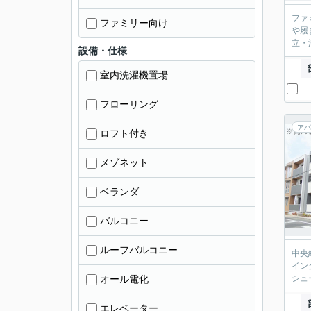
ファ
ファミリー向け
や履
立・
設備・仕様
室内洗濯機置場
フローリング
アパ
ロフト付き
メゾネット
ベランダ
バルコニー
ルーフバルコニー
中央
イン
オール電化
シュ
エレベーター