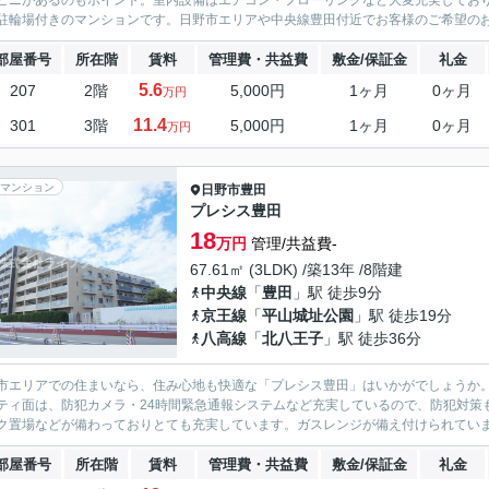
ビニがあるのもポイント。室内設備はエアコン・フローリングなど大変充実してお
駐輪場付きのマンションです。日野市エリアや中央線豊田付近でお客様のご希望のお
部屋番号
所在階
賃料
管理費・共益費
敷金/保証金
礼金
5.6
207
2階
5,000円
1ヶ月
0ヶ月
万円
11.4
301
3階
5,000円
1ヶ月
0ヶ月
万円
マンション
日野市
豊田
プレシス豊田
18
万円
管理/共益費-
67.61㎡ (3LDK) /築13年 /8階建
中央線
「
豊田
」駅 徒歩9分
京王線
「
平山城址公園
」駅 徒歩19分
八高線
「
北八王子
」駅 徒歩36分
市エリアでの住まいなら、住み心地も快適な「プレシス豊田」はいかがでしょうか。
ティ面は、防犯カメラ・24時間緊急通報システムなど充実しているので、防犯対策
ク置場などが備わっておりとても充実しています。ガスレンジが備え付けられています
部屋番号
所在階
賃料
管理費・共益費
敷金/保証金
礼金