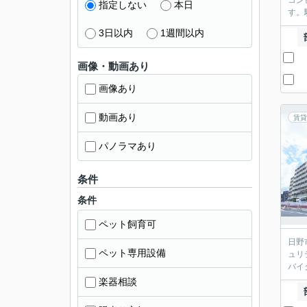
コン
指定しない
本日
す。
3日以内
1週間以内
画像・動画あり
画像あり
動画あり
賃貸
パノラマあり
条件
条件
ペット飼育可
日野
ペット専用設備
ュリ
バイ
楽器相談