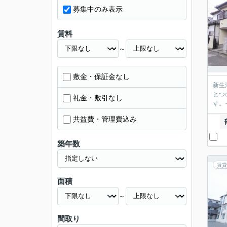
募集中のみ表示
賃料
～
敷金・保証金なし
新生
とつ
礼金・敷引なし
す。
共益費・管理費込み
築年数
賃貸
面積
～
間取り