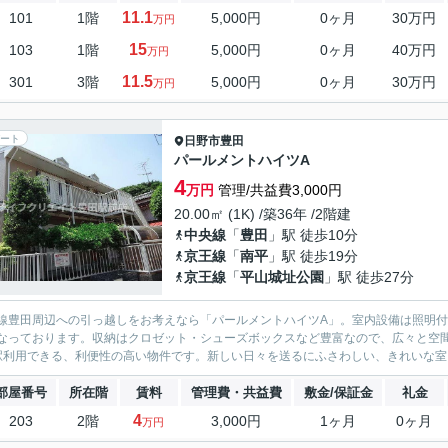
11.1
101
1階
5,000円
0ヶ月
30万円
万円
15
103
1階
5,000円
0ヶ月
40万円
万円
11.5
301
3階
5,000円
0ヶ月
30万円
万円
ート
日野市
豊田
パールメントハイツA
4
万円
管理/共益費3,000円
20.00㎡ (1K) /築36年 /2階建
中央線
「
豊田
」駅 徒歩10分
京王線
「
南平
」駅 徒歩19分
京王線
「
平山城址公園
」駅 徒歩27分
線豊田周辺への引っ越しをお考えなら「パールメントハイツA」。室内設備は照明付
なっております。収納はクロゼット・シューズボックスなど豊富なので、広々と空
駅利用できる、利便性の高い物件です。新しい日々を送るにふさわしい、きれいな室内
部屋番号
所在階
賃料
管理費・共益費
敷金/保証金
礼金
4
203
2階
3,000円
1ヶ月
0ヶ月
万円