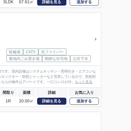
3LDK
67.61㎡
詳細を見る
追加する
駐輪場
CATV
光ファイバー
敷地内ごみ置き場
閑静な住宅地
公共下水
能です。室内設備はシステムキッチン・照明付き・エアコンな
ルロックキー・防犯シャッターなど充実しているので、防犯対
ちらの物件はアパートです。一口コンロが付...
もっと見る
間取り
面積
詳細
お気に入り
1R
20.00㎡
詳細を見る
追加する