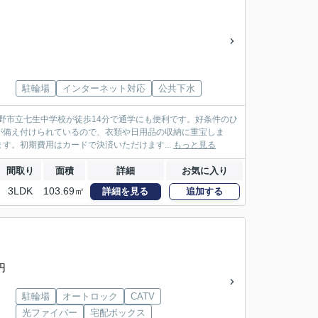
駐輪場
インターネット対応
公共下水
野市立七生中学校が徒歩14分で通学にも便利です。好条件のひ
が備え付けられているので、衣類や日用品の収納に重宝しま
す。初期費用はカードで決済いただけます...
もっと見る
間取り
面積
詳細
お気に入り
3LDK
103.69㎡
詳細を見る
追加する
円
駐輪場
オートロック
CATV
光ファイバー
宅配ボックス