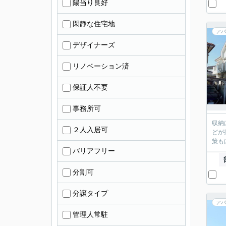
陽当り良好
閑静な住宅地
アパ
デザイナーズ
リノベーション済
保証人不要
事務所可
収納
２人入居可
どが
策も
バリアフリー
分割可
分譲タイプ
アパ
管理人常駐