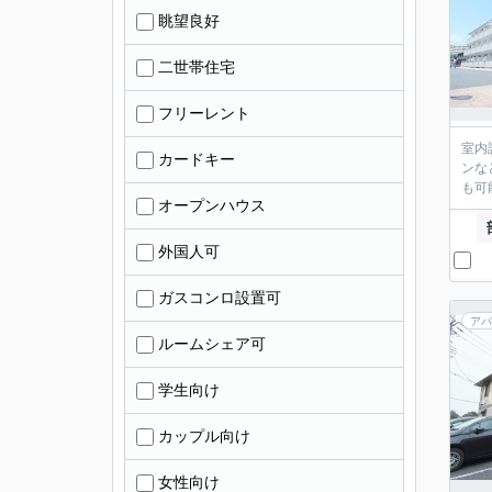
眺望良好
二世帯住宅
フリーレント
室内
カードキー
ンな
も可
オープンハウス
外国人可
ガスコンロ設置可
アパ
ルームシェア可
学生向け
カップル向け
女性向け