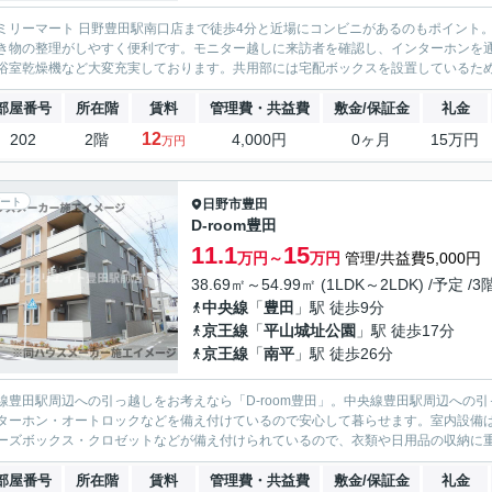
ミリーマート 日野豊田駅南口店まで徒歩4分と近場にコンビニがあるのもポイント
き物の整理がしやすく便利です。モニター越しに来訪者を確認し、インターホンを
浴室乾燥機など大変充実しております。共用部には宅配ボックスを設置しているため
部屋番号
所在階
賃料
管理費・共益費
敷金/保証金
礼金
12
202
2階
4,000円
0ヶ月
15万円
万円
ート
日野市
豊田
D-room豊田
11.1
15
万円～
万円
管理/共益費5,000円
38.69㎡～54.99㎡ (1LDK～2LDK) /予定 /
中央線
「
豊田
」駅 徒歩9分
京王線
「
平山城址公園
」駅 徒歩17分
京王線
「
南平
」駅 徒歩26分
線豊田駅周辺への引っ越しをお考えなら「D-room豊田」。中央線豊田駅周辺への引っ
ターホン・オートロックなどを備え付けているので安心して暮らせます。室内設備
ーズボックス・クロゼットなどが備え付けられているので、衣類や日用品の収納に重宝
部屋番号
所在階
賃料
管理費・共益費
敷金/保証金
礼金