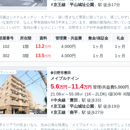
京王線
「
平山城址公園
」駅 徒歩17分
設備はシステムキッチン・エアコン・追い焚きなど豊富に揃っており、過ごしやす
いな室内です。なんと専有面積が58.5平米もございます。建物の敷地内に空いて
りにくいので、室内が暑くなりにくいです。日野市エリアや中央線豊田付近で、お気に
部屋番号
所在階
賃料
管理費・共益費
敷金/保証金
礼金
13.2
102
1階
4,000円
1ヶ月
1ヶ月
万円
13.5
302
3階
4,000円
1ヶ月
1ヶ月
万円
マンション
日野市
豊田
メイプルナイン
5.6
11.4
万円～
万円
管理/共益費5,000円
21.08㎡～55.08㎡ (1K～2LDK) /築30年 /6
中央線
「
豊田
」駅 徒歩3分
京王線
「
平山城址公園
」駅 徒歩19分
京王線
「
南平
」駅 徒歩27分
市エリアでの住まいなら、住み心地も快適な「メイプルナイン」はいかがでしょうか