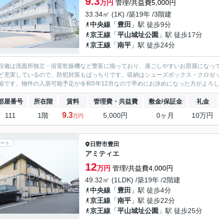
9.3
万円
管理/共益費5,000円
33.34㎡ (1K) /築19年 /3階建
中央線
「
豊田
」駅 徒歩9分
京王線
「
平山城址公園
」駅 徒歩17分
京王線
「
南平
」駅 徒歩24分
設備は洗面所独立・浴室乾燥機など豊富に揃っており、過ごしやすいお部屋になって
ど充実しているので、防犯対策もばっちりです。収納はシューズボックス・クロゼ
能です。物件の入居可能予定が令和5年12月なので早めにお決めになった方がよろし
部屋番号
所在階
賃料
管理費・共益費
敷金/保証金
礼金
9.3
111
1階
5,000円
0ヶ月
10万円
万円
ート
日野市
豊田
アミティエ
12
万円
管理/共益費4,000円
49.32㎡ (1LDK) /築19年 /2階建
中央線
「
豊田
」駅 徒歩4分
京王線
「
南平
」駅 徒歩22分
京王線
「
平山城址公園
」駅 徒歩25分