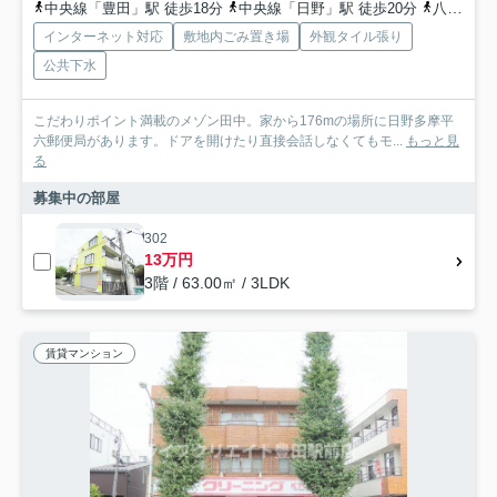
中央線「豊田」駅 徒歩18分
中央線「日野」駅 徒歩20分
八高線「北八王子」駅 徒歩29分
インターネット対応
敷地内ごみ置き場
外観タイル張り
公共下水
こだわりポイント満載のメゾン田中。家から176mの場所に日野多摩平
六郵便局があります。ドアを開けたり直接会話しなくてもモ...
もっと見
る
募集中の部屋
302
13万円
3階 / 63.00㎡ / 3LDK
賃貸マンション