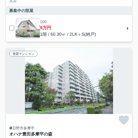
見る
募集中の部屋
100
9万円
1階 / 60.30㎡ / 2LK＋S(納戸)
賃貸マンション
日野市多摩平
オハナ豊田多摩平の森