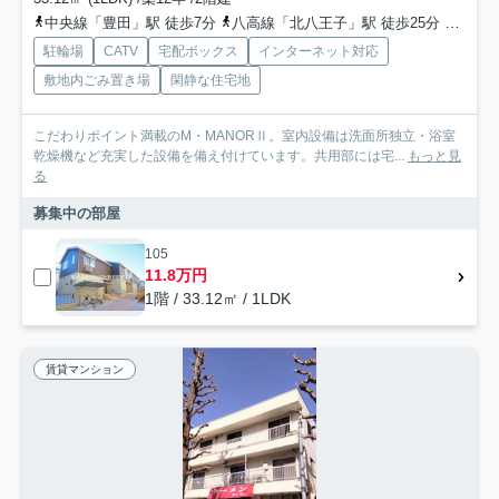
中央線「豊田」駅 徒歩7分
八高線「北八王子」駅 徒歩25分
京王線
駐輪場
CATV
宅配ボックス
インターネット対応
敷地内ごみ置き場
閑静な住宅地
こだわりポイント満載のM・MANORⅡ。室内設備は洗面所独立・浴室
乾燥機など充実した設備を備え付けています。共用部には宅...
もっと見
る
募集中の部屋
105
11.8万円
1階 / 33.12㎡ / 1LDK
賃貸マンション