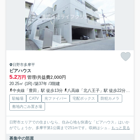
日野市多摩平
ピアハウス
5.2
万円
管理/共益費2,000円
20.25㎡ (1R) /築37年 /3階建
中央線「豊田」駅 徒歩13分
八高線「北八王子」駅 徒歩22分
京王
駐輪場
CATV
光ファイバー
宅配ボックス
防犯カメラ
敷地内ごみ置き場
日野市エリアでの住まいなら、住み心地も快適な「ピアハウス」はいか
がでしょうか。多摩平第1公園まで251mです。収納はシュ...
もっと見る
募集中の部屋