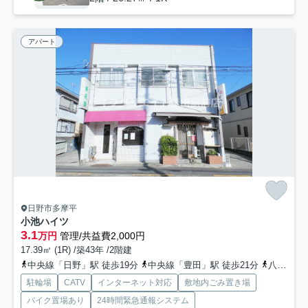
アパート
日野市多摩平
小池ハイツ
3.1
万円
管理/共益費2,000円
17.39㎡ (1R) /築43年 /2階建
中央線「日野」駅 徒歩19分
中央線「豊田」駅 徒歩21分
八高線「北八王子」駅 徒歩28分
駐輪場
CATV
インターネット対応
敷地内ごみ置き場
バイク置場あり
24時間緊急通報システム