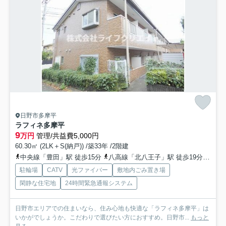
日野市多摩平
ラフィネ多摩平
9
万円
管理/共益費5,000円
60.30㎡ (2LK＋S(納戸)) /築33年 /2階建
中央線「豊田」駅 徒歩15分
八高線「北八王子」駅 徒歩19分
中央
駐輪場
CATV
光ファイバー
敷地内ごみ置き場
閑静な住宅地
24時間緊急通報システム
日野市エリアでの住まいなら、住み心地も快適な「ラフィネ多摩平」は
いかがでしょうか。こだわりで選びたい方におすすめ。日野市...
もっと