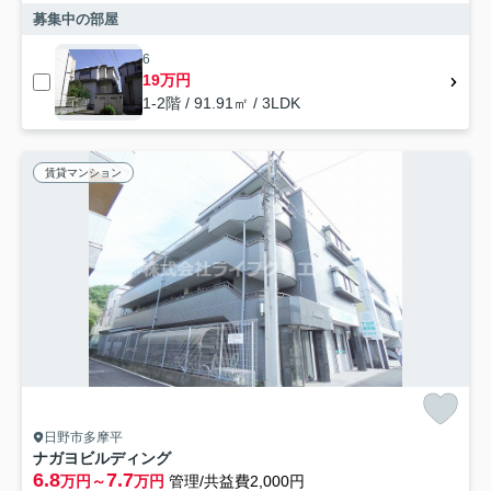
募集中の部屋
6
19万円
1-2階 / 91.91㎡ / 3LDK
賃貸マンション
日野市多摩平
ナガヨビルディング
6.8
7.7
万円～
万円
管理/共益費2,000円