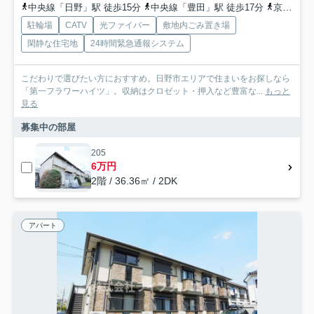
中央線「日野」駅 徒歩15分
中央線「豊田」駅 徒歩17分
京王線「南平」駅 徒歩31分
駐輪場
CATV
光ファイバー
敷地内ごみ置き場
閑静な住宅地
24時間緊急通報システム
こだわりで選びたい方におすすめ。日野市エリアで住まいをお探しなら
「第一フラワーハイツ」。収納はクロゼット・押入など豊富な...
もっと
見る
募集中の部屋
205
6万円
2階 / 36.36㎡ / 2DK
アパート