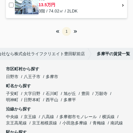
13.5万円
3階 / 74.02㎡ / 2LDK
1
会社なら株式会社ライフクリエイト豊田駅前店
多摩平の賃貸一覧
市区町村から探す
日野市
八王子市
多摩市
町名から探す
子安町
大字日野
石川町
旭が丘
豊田
万願寺
明神町
日野本町
西平山
多摩平
沿線から探す
中央線
京王線
八高線
多摩都市モノレール
横浜線
京王高尾線
京王相模原線
小田急多摩線
青梅線
南武線
駅から探す