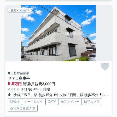
賃貸マンション
日野市多摩平
サァラ多摩平
6.9
万円
管理/共益費3,000円
26.00㎡ (1K) /築20年 /3階建
中央線「豊田」駅 徒歩15分
中央線「日野」駅 徒歩25分
八高線「北八王子」駅 徒歩22分
駐輪場
オートロック
CATV
光ファイバー
防犯カメラ
敷地内ごみ置き場