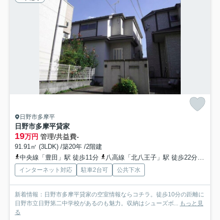
日野市多摩平
日野市多摩平貸家
19
万円
管理/共益費-
91.91㎡ (3LDK) /築20年 /2階建
中央線「豊田」駅 徒歩11分
八高線「北八王子」駅 徒歩22分
京王
インターネット対応
駐車2台可
公共下水
新着情報：日野市多摩平貸家の空室情報ならコチラ。徒歩10分の距離に
日野市立日野第二中学校があるのも魅力。収納はシューズボ...
もっと見
る