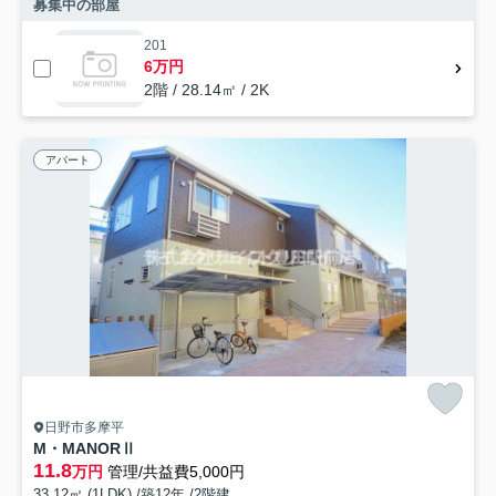
募集中の部屋
201
6万円
2階 / 28.14㎡ / 2K
アパート
日野市多摩平
M・MANORⅡ
11.8
万円
管理/共益費5,000円
33.12㎡ (1LDK) /築12年 /2階建