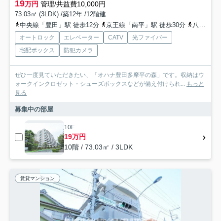
19
万円
管理/共益費10,000円
73.03㎡ (3LDK) /築12年 /12階建
中央線「豊田」駅 徒歩12分
京王線「南平」駅 徒歩30分
八高線「北八王子」駅 徒歩28分
オートロック
エレベーター
CATV
光ファイバー
宅配ボックス
防犯カメラ
ぜひ一度見ていただきたい、「オハナ豊田多摩平の森」です。収納はウ
ォークインクロゼット・シューズボックスなどが備え付けられ...
もっと
見る
募集中の部屋
10F
19万円
10階 / 73.03㎡ / 3LDK
賃貸マンション