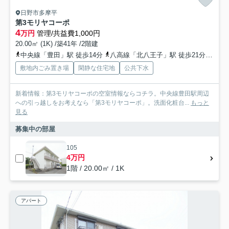
日野市多摩平
第3モリヤコーポ
4
万円
管理/共益費1,000円
20.00㎡ (1K) /築41年 /2階建
中央線「豊田」駅 徒歩14分
八高線「北八王子」駅 徒歩21分
中央
敷地内ごみ置き場
閑静な住宅地
公共下水
新着情報：第3モリヤコーポの空室情報ならコチラ。中央線豊田駅周辺
への引っ越しをお考えなら「第3モリヤコーポ」。洗面化粧台...
もっと
見る
募集中の部屋
105
4万円
1階 / 20.00㎡ / 1K
アパート