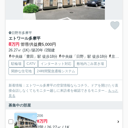
日野市多摩平
エトワール多摩平
8
万円
管理/共益費5,000円
26.27㎡ (1K) /築20年 /2階建
中央線「豊田」駅 徒歩18分
中央線「日野」駅 徒歩18分
京王線「南平」駅 徒歩30分
駐輪場
CATV
インターネット対応
敷地内ごみ置き場
閑静な住宅地
24時間緊急通報システム
新着情報：エトワール多摩平の空室情報ならコチラ。ドアを開けたり直
接会話しなくてもモニター越しに来訪者を確認できるモニター...
もっと
見る
募集中の部屋
206
8万円
2階 / 26.27㎡ / 1K