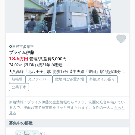
日野市多摩平
プライム伊藤
13.5
万円
管理/共益費5,000円
74.02㎡ (2LDK) /築31年 /4階建
八高線「北八王子」駅 徒歩17分
中央線「豊田」駅 徒歩19分
八高
駐輪場
光ファイバー
敷地内ごみ置き場
外観タイル張り
公共下水
新着情報：プライム伊藤の空室情報ならコチラ。洗面化粧台を備えてい
るので、洗面台前で身支度をサッと整えられます。女性の一人...
もっと
見る
募集中の部屋
302