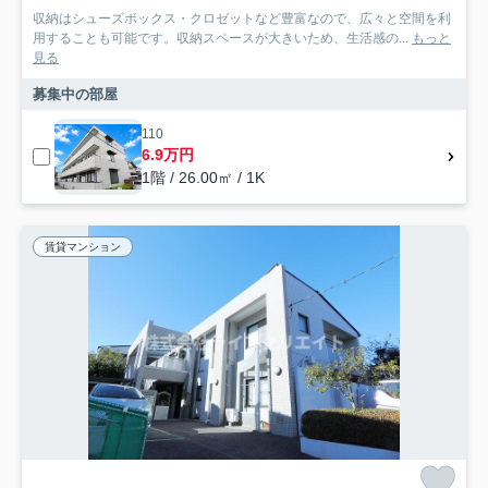
収納はシューズボックス・クロゼットなど豊富なので、広々と空間を利
用することも可能です。収納スペースが大きいため、生活感の...
もっと
見る
募集中の部屋
110
6.9万円
1階 / 26.00㎡ / 1K
賃貸マンション