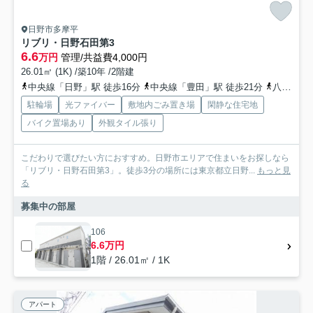
日野市多摩平
リブリ・日野石田第3
6.6
万円
管理/共益費4,000円
26.01㎡ (1K) /築10年 /2階建
中央線「日野」駅 徒歩16分
中央線「豊田」駅 徒歩21分
八高線「北八王子」駅 徒歩29分
駐輪場
光ファイバー
敷地内ごみ置き場
閑静な住宅地
バイク置場あり
外観タイル張り
こだわりで選びたい方におすすめ。日野市エリアで住まいをお探しなら
「リブリ・日野石田第3」。徒歩3分の場所には東京都立日野...
もっと見
る
募集中の部屋
106
6.6万円
1階 / 26.01㎡ / 1K
アパート