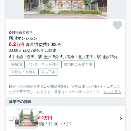
日野市多摩平
阿川マンション
6.2
万円
管理/共益費1,000円
33.00㎡ (2K) /築40年 /3階建
中央線「豊田」駅 徒歩15分
八高線「北八王子」駅 徒歩25分
中央
駐輪場
インターネット対応
敷地内ごみ置き場
外観タイル張り
公共下水
最寄りの公園多摩平第1公園(徒歩3分)。室内設備は照明付き・エアコン
など大変充実しております。収納はシューズボックス・ク...
もっと見る
募集中の部屋
301
6.2万円
3階 / 33.00㎡ / 2K