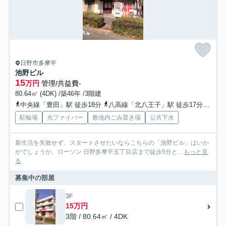
日野市多摩平
池野ビル
15
万円
管理/共益費-
80.64㎡ (4DK) /築46年 /3階建
中央線「豊田」駅 徒歩18分
八高線「北八王子」駅 徒歩17分
八高
駐輪場
光ファイバー
敷地内ごみ置き場
公共下水
新生活を失敗せず、スタートさせたいならこちらの「池野ビル」はいか
がでしょうか。ローソン 日野多摩平五丁目店まで徒歩5分と...
もっと見
る
募集中の部屋
3F
15万円
3階 / 80.64㎡ / 4DK