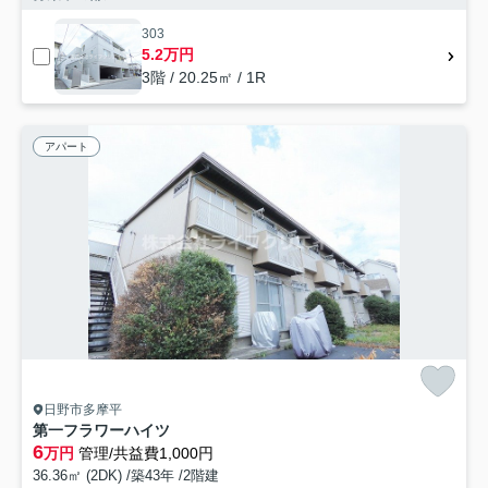
303
5.2万円
3階 / 20.25㎡ / 1R
アパート
日野市多摩平
第一フラワーハイツ
6
万円
管理/共益費1,000円
36.36㎡ (2DK) /築43年 /2階建