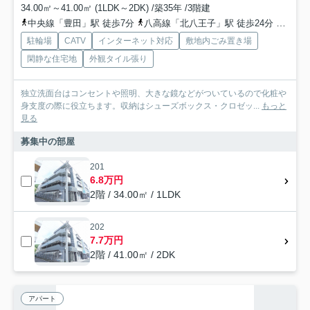
34.00㎡～41.00㎡ (1LDK～2DK) /築35年 /3階建
中央線「豊田」駅 徒歩7分
八高線「北八王子」駅 徒歩24分
京王線
駐輪場
CATV
インターネット対応
敷地内ごみ置き場
閑静な住宅地
外観タイル張り
独立洗面台はコンセントや照明、大きな鏡などがついているので化粧や
身支度の際に役立ちます。収納はシューズボックス・クロゼッ...
もっと
見る
募集中の部屋
201
6.8万円
2階 / 34.00㎡ / 1LDK
202
7.7万円
2階 / 41.00㎡ / 2DK
アパート