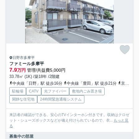
日野市多摩平
ファミール多摩平
7.9
万円
管理/共益費5,000円
33.78㎡ (1K) /築18年 /2階建
中央線「日野」駅 徒歩16分
中央線「豊田」駅 徒歩21分
京王線「南平」駅 徒歩28分
駐輪場
CATV
光ファイバー
敷地内ごみ置き場
閑静な住宅地
24時間緊急通報システム
来訪者の確認ができる、安心のTVインターホン付きです。収納はクロゼ
ット・シューズボックスなどが備え付けられているので、衣...
もっと見
る
募集中の部屋