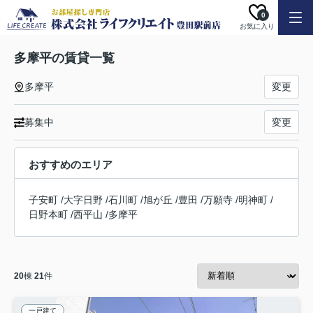
0
お気に入り
多摩平の賃貸一覧
多摩平
変更
募集中
変更
おすすめのエリア
子安町
/
大字日野
/
石川町
/
旭が丘
/
豊田
/
万願寺
/
明神町
/
日野本町
/
西平山
/
多摩平
20
棟
21
件
一戸建て