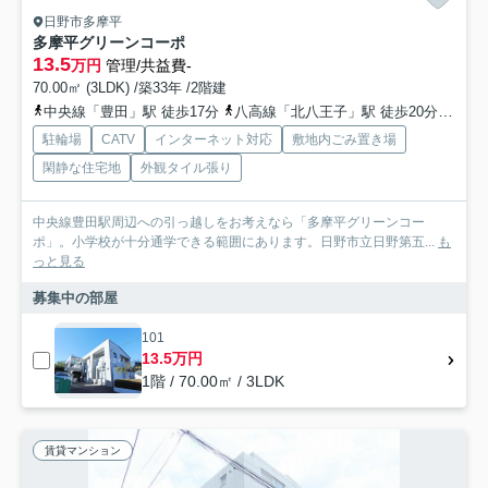
日野市多摩平
多摩平グリーンコーポ
13.5
万円
管理/共益費-
70.00㎡ (3LDK) /築33年 /2階建
中央線「豊田」駅 徒歩17分
八高線「北八王子」駅 徒歩20分
中央
駐輪場
CATV
インターネット対応
敷地内ごみ置き場
閑静な住宅地
外観タイル張り
中央線豊田駅周辺への引っ越しをお考えなら「多摩平グリーンコー
ポ」。小学校が十分通学できる範囲にあります。日野市立日野第五...
も
っと見る
募集中の部屋
101
13.5万円
1階 / 70.00㎡ / 3LDK
賃貸マンション