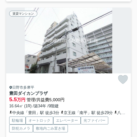
賃貸マンション
日野市多摩平
豊田ダイカンプラザ
5.5
万円
管理/共益費5,000円
16.64㎡ (1R) /築34年 /9階建
中央線「豊田」駅 徒歩3分
京王線「南平」駅 徒歩29分
八高線「北八王子」駅 徒歩28分
駐輪場
オートロック
エレベーター
光ファイバー
防犯カメラ
敷地内ごみ置き場