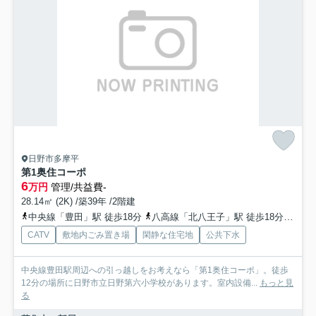
日野市多摩平
第1奥住コーポ
6
万円
管理/共益費-
28.14㎡ (2K) /築39年 /2階建
中央線「豊田」駅 徒歩18分
八高線「北八王子」駅 徒歩18分
中央
CATV
敷地内ごみ置き場
閑静な住宅地
公共下水
中央線豊田駅周辺への引っ越しをお考えなら「第1奥住コーポ」。徒歩
12分の場所に日野市立日野第六小学校があります。室内設備...
もっと見
る