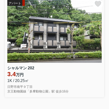
アパート
シャルマン 202
3.4
万円
1K / 20.25㎡
日野市南平９丁目
京王動物園線「多摩動物公園」駅 徒歩16分