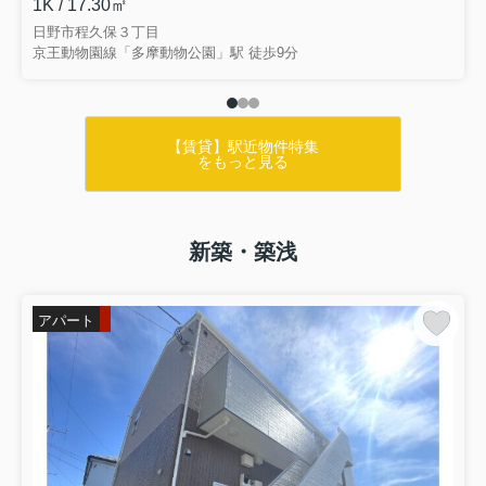
1K / 17.30㎡
日野市程久保３丁目
京王動物園線「多摩動物公園」駅 徒歩9分
【賃貸】駅近物件特集
をもっと見る
新築・築浅
アパート