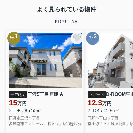
よく見られている物件
POPULAR
1
2
No.
No.
三沢5丁目戸建 A
D-ROOM平山
一戸建て
アパート
15
12.3
万円
万円
3LDK / 85.50㎡
2LDK / 45.95㎡
日野市三沢５丁目
日野市平山５丁目
多摩都市モノレール「程久保」駅 徒歩7分
京王線「平山城址公園」駅