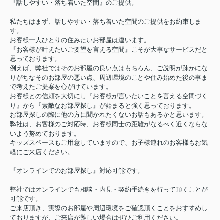
『話しやすい・落ち着いた空間』のご提供。
私たちはまず、話しやすい・落ち着いた空間のご提供をお約束しま
す。
お客様一人ひとりの住みたいお部屋は違います。
『お客様が叶えたいご要望を言える空間』こそが大事なサービスだと
思っております。
例えば、弊社ではそのお部屋の良い点はもちろん、ご説明が疎かにな
りがちなそのお部屋の悪い点、周辺環境のことや住み始めた後の事ま
で考えたご提案を心がけています。
お客様との信頼を大切にし『お客様が言いたいことを言える空間づく
り』から『素敵なお部屋探し』が始まると強く思っております。
お部屋探しの際に他の方に聞かれたくないお話もあるかと思います。
弊社は、お客様のご対応時、お客様同士の距離がなるべく近くならな
いよう努めております。
キッズスペースもご用意していますので、お子様連れのお客様もお気
軽にご来店ください。
『オンラインでのお部屋探し』対応可能です。
弊社ではオンラインでも相談・内見・契約手続きを行って頂くことが
可能です。
ご来店頂き、実際のお部屋や周辺環境をご確認頂くことをおすすめし
ておりますが、ご来店が難しい場合はぜひご利用ください。