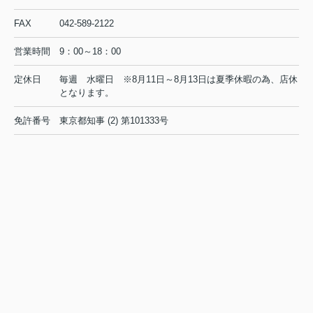
2026.08.04
FAX
042-589-2122
営業時間
9：00～18：00
◆◇◆
夏季休業のお知らせ
◇◆
◆◇◆
定休日
毎週 水曜日 ※8月11日～8月13日は夏季休暇の為、店休
◇◆
となります。
平素は格別のご高配を賜り厚く御礼申し上げます。夏季休業
免許番号
東京都知事 (2) 第101333号
につき下記にお知らせ致します。
■ 夏季休業日 ：
8/11（火） から 8/13（木）
8/14（金）
午前9時
なお、
から通常営業いたしま
す。
ご不便をおかけいたしますが、何卒よろしくお願い申し上げ
ます。
◆◇◆◆◇◆◆◇◆◆◇◆◆◇◆
◆◇