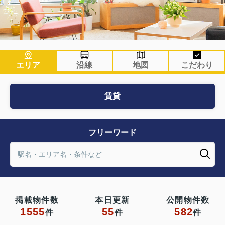
エリア
沿線
地図
こだわり
賃貸
フリーワード
掲載物件数
本日更新
公開物件数
1555
55
582
件
件
件