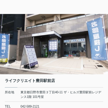
リビエール高幡201
6.5万円
東京都日野市高幡680-12
京王線 高幡不動駅 徒歩6分
物件詳細へ
日野市の不動産会社 賃貸のことなら株式会社ライフクリエ
イト豊田駅前店
2026.08.04
日野市で一人暮らしを始めたい方必
見！賃貸の初期費用を抑えるコ...
初めて日野市で一人暮らしを始めると
ライフクリエイト豊田駅前店
き、最初に気になるのが賃貸の家賃相
場や初期費用ではないでしょうか。特
に社会人や学生の方にとって、毎月の
所在地
東京都日野市豊田３丁目40-11 ザ・ヒルズ豊田駅前レジデ
支出とまとまった初期費用のバランス
ンス1階 101号室
は、生活の安心感を左右する大切...
TEL
042-589-2121