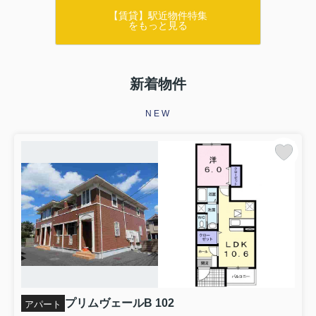
【賃貸】駅近物件特集
をもっと見る
新着物件
NEW
プリムヴェールB 102
アパート