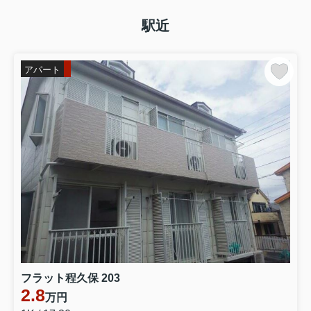
駅近
アパート
フラット程久保 203
2.8
万円