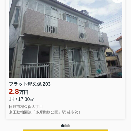
フラット程久保 203
2.8
万円
1K / 17.30㎡
日野市程久保３丁目
京王動物園線「多摩動物公園」駅 徒歩9分