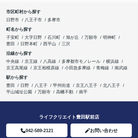
市区町村から探す
日野市
八王子市
多摩市
町名から探す
子安町
大字日野
石川町
旭が丘
万願寺
明神町
豊田
日野本町
西平山
三沢
沿線から探す
中央線
京王線
八高線
多摩都市モノレール
横浜線
京王高尾線
京王相模原線
小田急多摩線
青梅線
南武線
駅から探す
豊田
日野
八王子
甲州街道
京王八王子
北八王子
平山城址公園
万願寺
高幡不動
南平
ライフクリエイト豊田駅前店
042-589-2121
お問い合わせ