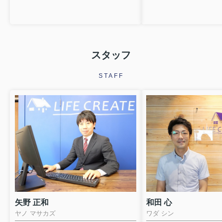
スタッフ
STAFF
矢野 正和
和田 心
ヤノ マサカズ
ワダ シン