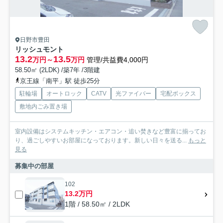
日野市豊田
リッシュモント
13.2
13.5
万円～
万円
管理/共益費4,000円
58.50㎡ (2LDK) /築7年 /3階建
京王線「南平」駅 徒歩25分
駐輪場
オートロック
CATV
光ファイバー
宅配ボックス
敷地内ごみ置き場
室内設備はシステムキッチン・エアコン・追い焚きなど豊富に揃ってお
り、過ごしやすいお部屋になっております。新しい日々を送る...
もっと
見る
募集中の部屋
102
13.2万円
1階 / 58.50㎡ / 2LDK