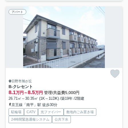
アパート
日野市旭が丘
B-クレセント
8.1
8.5
万円～
万円
管理/共益費5,000円
26.71㎡～30.35㎡ (1K～1LDK) /築19年 /2階建
京王線「南平」駅 徒歩30分
駐輪場
CATV
光ファイバー
敷地内ごみ置き場
24時間緊急通報システム
公共下水