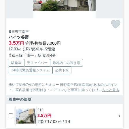
日野市南平
ハイツ谷野
3.5
万円
管理/共益費3,000円
17.03㎡ (1R) /築41年 /2階建
京王線「南平」駅 徒歩4分
駐輪場
光ファイバー
敷地内ごみ置き場
24時間緊急通報システム
公共下水
歩いて徒歩7分の場所にヤオコー 日野南平店(東京都)があるのもポイン
ト。室内設備は照明付き・エアコンなど豊富に揃っており...
もっと見る
募集中の部屋
213
3.5万円
2階 / 17.03㎡ / 1R