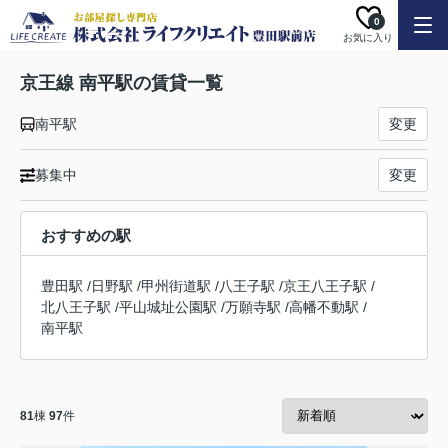
0
お気に入り
京王線 南平駅の賃貸一覧
南平駅
変更
募集中
変更
おすすめの駅
豊田駅
/
日野駅
/
甲州街道駅
/
八王子駅
/
京王八王子駅
/
北八王子駅
/
平山城址公園駅
/
万願寺駅
/
高幡不動駅
/
南平駅
81
棟
97
件