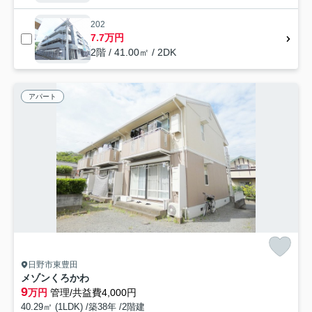
202
7.7万円
2階 / 41.00㎡ / 2DK
アパート
日野市東豊田
メゾンくろかわ
9
万円
管理/共益費4,000円
40.29㎡ (1LDK) /築38年 /2階建