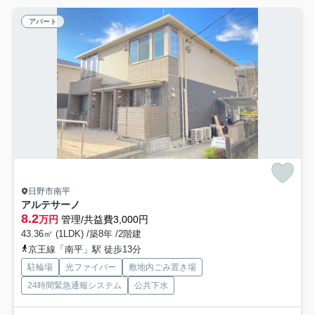
アパート
日野市南平
アルテサーノ
8.2
万円
管理/共益費3,000円
43.36㎡ (1LDK) /築8年 /2階建
京王線「南平」駅 徒歩13分
駐輪場
光ファイバー
敷地内ごみ置き場
24時間緊急通報システム
公共下水