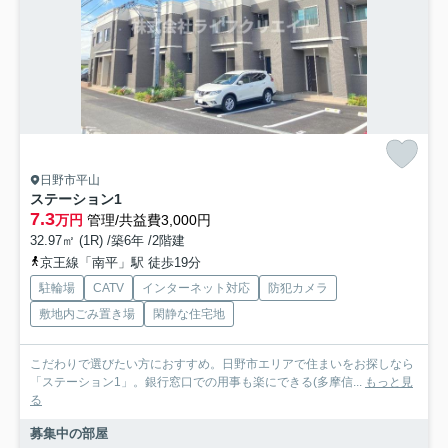
日野市平山
ステーション1
7.3
万円
管理/共益費3,000円
32.97㎡ (1R) /築6年 /2階建
京王線「南平」駅 徒歩19分
駐輪場
CATV
インターネット対応
防犯カメラ
敷地内ごみ置き場
閑静な住宅地
こだわりで選びたい方におすすめ。日野市エリアで住まいをお探しなら
「ステーション1」。銀行窓口での用事も楽にできる(多摩信...
もっと見
る
募集中の部屋