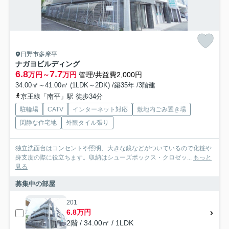
日野市多摩平
ナガヨビルディング
6.8
7.7
万円～
万円
管理/共益費2,000円
34.00㎡～41.00㎡ (1LDK～2DK) /築35年 /3階建
京王線「南平」駅 徒歩34分
駐輪場
CATV
インターネット対応
敷地内ごみ置き場
閑静な住宅地
外観タイル張り
独立洗面台はコンセントや照明、大きな鏡などがついているので化粧や
身支度の際に役立ちます。収納はシューズボックス・クロゼッ...
もっと
見る
募集中の部屋
201
6.8万円
2階 / 34.00㎡ / 1LDK