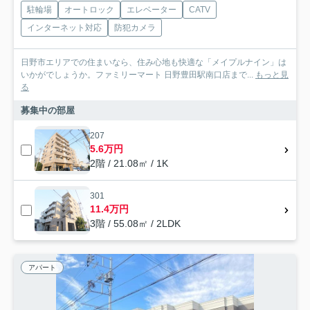
駐輪場
オートロック
エレベーター
CATV
インターネット対応
防犯カメラ
日野市エリアでの住まいなら、住み心地も快適な「メイプルナイン」は
いかがでしょうか。ファミリーマート 日野豊田駅南口店まで...
もっと見
る
募集中の部屋
207
5.6万円
2階 / 21.08㎡ / 1K
301
11.4万円
3階 / 55.08㎡ / 2LDK
アパート