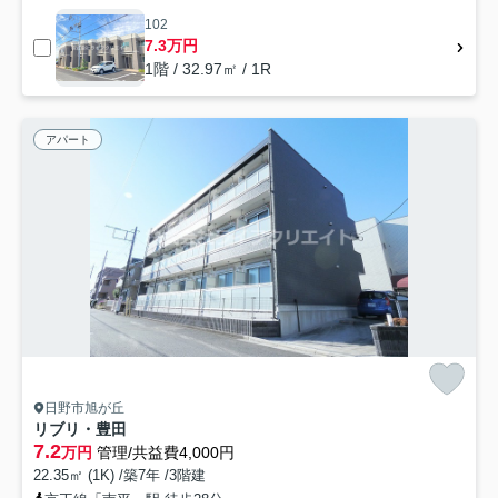
102
7.3万円
1階 / 32.97㎡ / 1R
アパート
日野市旭が丘
リブリ・豊田
7.2
万円
管理/共益費4,000円
22.35㎡ (1K) /築7年 /3階建