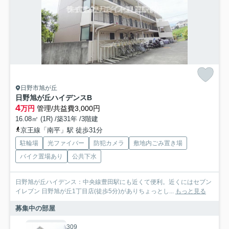
日野市旭が丘
日野旭が丘ハイデンスB
4
万円
管理/共益費3,000円
16.08㎡ (1R) /築31年 /3階建
京王線「南平」駅 徒歩31分
駐輪場
光ファイバー
防犯カメラ
敷地内ごみ置き場
バイク置場あり
公共下水
日野旭が丘ハイデンス：中央線豊田駅にも近くて便利。近くにはセブン
イレブン 日野旭が丘1丁目店(徒歩5分)がありちょっとし...
もっと見る
募集中の部屋
309