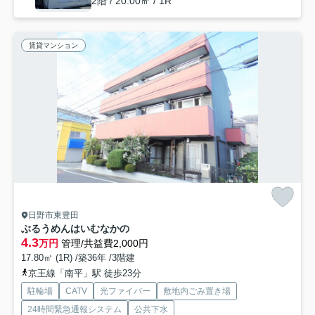
2階 / 20.00㎡ / 1R
賃貸マンション
日野市東豊田
ぶるうめんはいむなかの
4.3
万円
管理/共益費2,000円
17.80㎡ (1R) /築36年 /3階建
京王線「南平」駅 徒歩23分
駐輪場
CATV
光ファイバー
敷地内ごみ置き場
24時間緊急通報システム
公共下水