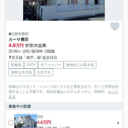
日野市豊田
カーサ豊田
4.6
万円
管理/共益費-
20.00㎡ (1R) /築38年 /2階建
京王線「南平」駅 徒歩21分
駐輪場
CATV
光ファイバー
敷地内ごみ置き場
閑静な住宅地
公共下水
収納はクロゼット・シューズボックスなど豊富なので、広々と空間を利
用することも可能です。室内設備はシステムキッチン・照明付...
もっと
見る
募集中の部屋
205
4.6万円