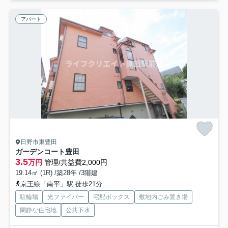
アパート
日野市東豊田
ガーデンコート豊田
3.5
万円
管理/共益費2,000円
19.14㎡ (1R) /築28年 /3階建
京王線「南平」駅 徒歩21分
駐輪場
光ファイバー
宅配ボックス
敷地内ごみ置き場
閑静な住宅地
公共下水