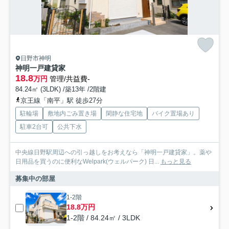
日野市神明
神明一戸建貸家
18.8
万円
管理/共益費-
84.24㎡ (3LDK) /築13年 /2階建
京王線「南平」駅 徒歩27分
駐輪場
敷地内ごみ置き場
閑静な住宅地
バイク置場あり
駐車2台可
公共下水
中央線日野駅周辺への引っ越しをお考えなら「神明一戸建貸家」。薬や
日用品を買うのに便利なWelpark(ウェルパーク) 日...
もっと見る
募集中の部屋
1-2階
18.8万円
1-2階 / 84.24㎡ / 3LDK