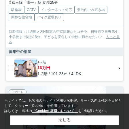
京王線「南平」駅 徒歩25分
駐輪場
CATV
インターネット対応
敷地内ごみ置き場
閑静な住宅地
バイク置場あり
新着情報：川辺堀之内H貸家の空室情報ならコチラ。日野市立日野第七
小学校まで徒歩18分。子どもを安心して学校に通わせたいフ...
もっと見
る
募集中の部屋
1-2階
16万円
1-2階 / 101.23㎡ / 4LDK
アパート
当サイトでは、お客様の当サイト利用状況把握、サービス向上検討を目的と
して、クッキー（Cookie）を使用しています。
詳しくは、当社の
「Cookieの取扱いについて」
をご確認ください。
閉じる