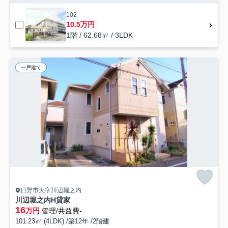
102
10.5万円
1階 / 62.68㎡ / 3LDK
一戸建て
日野市大字川辺堀之内
川辺堀之内H貸家
16
万円
管理/共益費-
101.23㎡ (4LDK) /築12年 /2階建