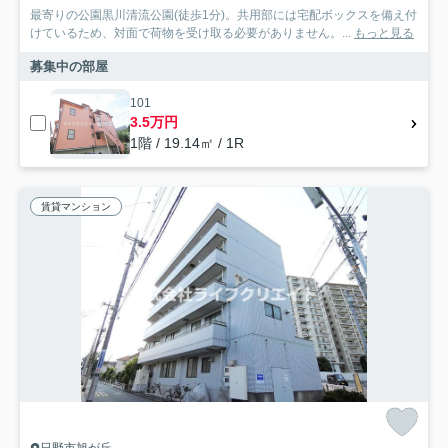
最寄りの公園黒川清流公園(徒歩1分)。共用部には宅配ボックスを備え付
けているため、対面で荷物を受け取る必要がありません。...
もっと見る
募集中の部屋
101
3.5万円
1階 / 19.14㎡ / 1R
賃貸マンション
日野市旭が丘