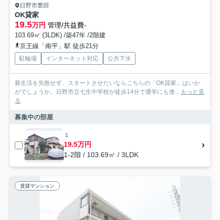
日野市豊田
OK貸家
19.5
万円
管理/共益費-
103.69㎡ (3LDK) /築47年 /2階建
京王線「南平」駅 徒歩21分
駐輪場
インターネット対応
公共下水
新生活を失敗せず、スタートさせたいならこちらの「OK貸家」はいか
がでしょうか。日野市立七生中学校が徒歩14分で通学にも便...
もっと見
る
募集中の部屋
１
19.5万円
1-2階 / 103.69㎡ / 3LDK
賃貸マンション