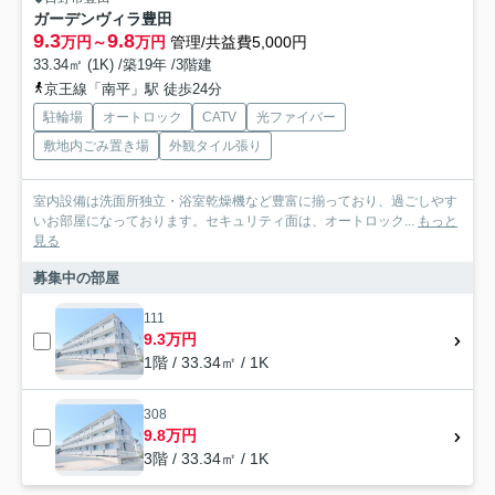
ガーデンヴィラ豊田
9.3
9.8
万円～
万円
管理/共益費5,000円
33.34㎡ (1K) /築19年 /3階建
京王線「南平」駅 徒歩24分
駐輪場
オートロック
CATV
光ファイバー
敷地内ごみ置き場
外観タイル張り
室内設備は洗面所独立・浴室乾燥機など豊富に揃っており、過ごしやす
いお部屋になっております。セキュリティ面は、オートロック...
もっと
見る
募集中の部屋
111
9.3万円
1階 / 33.34㎡ / 1K
308
9.8万円
3階 / 33.34㎡ / 1K