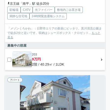
京王線「南平」駅 徒歩20分
駐輪場
CATV
光ファイバー
敷地内ごみ置き場
閑静な住宅地
24時間緊急通報システム
「メゾンくろかわ」：日野市エリアの新居にピッタリ。黒川清流公園ま
で徒歩2分と近いです。収納はシューズボックス・クロゼット...
もっと
見る
募集中の部屋
203
9万円
2階 / 40.29㎡ / 1LDK
アパート