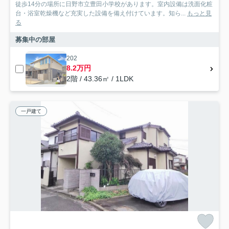
徒歩14分の場所に日野市立豊田小学校があります。室内設備は洗面化粧
台・浴室乾燥機など充実した設備を備え付けています。知ら...
もっと見
る
募集中の部屋
202
8.2万円
2階 / 43.36㎡ / 1LDK
一戸建て