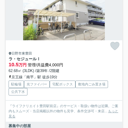
日野市東豊田
ラ・セジュールⅠ
10.5
万円
管理/共益費4,000円
62.68㎡ (3LDK) /築39年 /2階建
京王線「南平」駅 徒歩19分
駐輪場
光ファイバー
宅配ボックス
敷地内ごみ置き場
公共下水
『ライフクリエイト豊田駅前店』のサービス・取扱い物件は近隣。ご案
内もスムーズ・当店掲載以外の物件も見学、条件交渉可・来店...
もっと
見る
募集中の部屋