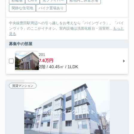
駐輪場
CATV
光ファイバー
敷地内ごみ置き場
閑静な住宅地
バイク置場あり
中央線豊田駅周辺への引っ越しをお考えなら「パインヴィラ」。「パイ
ンヴィラ」のここがイチオシ。室内設備は洗面化粧台・浴室乾...
もっと
見る
募集中の部屋
201
7.6万円
2階 / 40.45㎡ / 1LDK
賃貸マンション