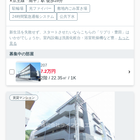
京王線「南平」駅 徒歩28分
駐輪場
光ファイバー
敷地内ごみ置き場
24時間緊急通報システム
公共下水
新生活を失敗せず、スタートさせたいならこちらの「リブリ・豊田」は
いかがでしょうか。室内設備は洗面化粧台・浴室乾燥機など豊...
もっと
見る
募集中の部屋
207
7.2万円
2階 / 22.35㎡ / 1K
賃貸マンション