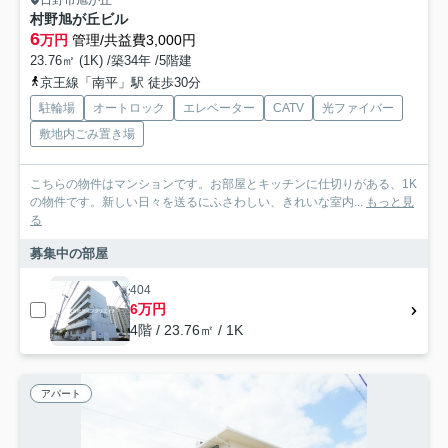
村野旭が丘ビル
6
万円
管理/共益費3,000円
23.76㎡ (1K) /築34年 /5階建
京王線「南平」駅 徒歩30分
駐輪場
オートロック
エレベーター
CATV
光ファイバー
敷地内ごみ置き場
こちらの物件はマンションです。お部屋とキッチンに仕切りがある、1K
の物件です。新しい日々を送るにふさわしい、きれいな室内...
もっと見
る
募集中の部屋
404
6万円
4階 / 23.76㎡ / 1K
アパート