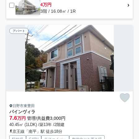
4万円
3階 / 16.08㎡ / 1R
アパート
日野市東豊田
パインヴィラ
7.6
万円
管理/共益費3,000円
40.45㎡ (1LDK) /築13年 /2階建
京王線「南平」駅 徒歩18分