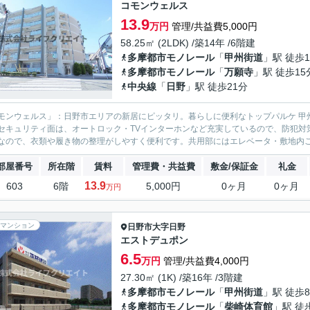
コモンウェルス
13.9
万円
管理/共益費5,000円
58.25㎡ (2LDK) /築14年 /6階建
多摩都市モノレール
「
甲州街道
」駅 徒歩
多摩都市モノレール
「
万願寺
」駅 徒歩15
中央線
「
日野
」駅 徒歩21分
モンウェルス」：日野市エリアの新居にピッタリ。暮らしに便利なトップパルケ 甲州
セキュリティ面は、オートロック・TVインターホンなど充実しているので、防犯対
なので、衣類や履き物の整理がしやすく便利です。共用部にはエレベータ・敷地内ごみ
部屋番号
所在階
賃料
管理費・共益費
敷金/保証金
礼金
13.9
603
6階
5,000円
0ヶ月
0ヶ月
万円
マンション
日野市
大字日野
エストデュポン
6.5
万円
管理/共益費4,000円
27.30㎡ (1K) /築16年 /3階建
多摩都市モノレール
「
甲州街道
」駅 徒歩
多摩都市モノレール
「
柴崎体育館
」駅 徒