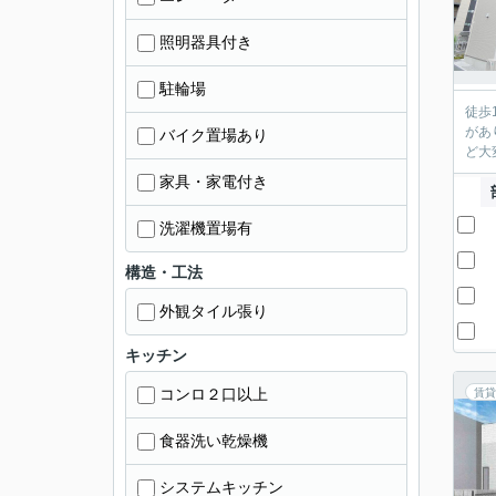
照明器具付き
駐輪場
徒歩
があ
バイク置場あり
ど大
家具・家電付き
洗濯機置場有
構造・工法
外観タイル張り
キッチン
コンロ２口以上
賃貸
食器洗い乾燥機
システムキッチン