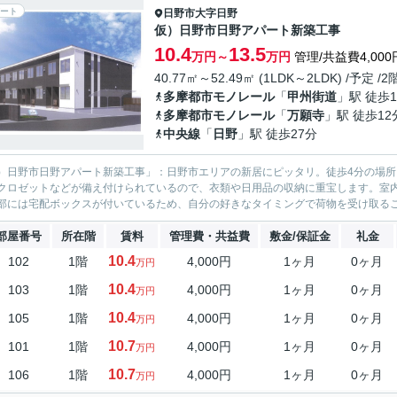
ート
日野市
大字日野
仮）日野市日野アパート新築工事
10.4
13.5
万円～
万円
管理/共益費4,000
40.77㎡～52.49㎡ (1LDK～2LDK) /予定 /
多摩都市モノレール
「
甲州街道
」駅 徒歩1
多摩都市モノレール
「
万願寺
」駅 徒歩12
中央線
「
日野
」駅 徒歩27分
）日野市日野アパート新築工事」：日野市エリアの新居にピッタリ。徒歩4分の場
クロゼットなどが備え付けられているので、衣類や日用品の収納に重宝します。室
部には宅配ボックスが付いているため、自分の好きなタイミングで荷物を受け取るこ
部屋番号
所在階
賃料
管理費・共益費
敷金/保証金
礼金
10.4
102
1階
4,000円
1ヶ月
0ヶ月
万円
10.4
103
1階
4,000円
1ヶ月
0ヶ月
万円
10.4
105
1階
4,000円
1ヶ月
0ヶ月
万円
10.7
101
1階
4,000円
1ヶ月
0ヶ月
万円
10.7
106
1階
4,000円
1ヶ月
0ヶ月
万円