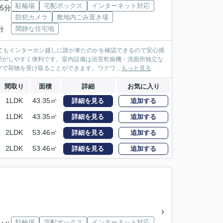
駐輪場
宅配ボックス
インターネット対応
5分
防犯カメラ
敷地内ごみ置き場
分
閑静な住宅地
てもインターホン越しに誰が来たのかを確認できるので安心感
理がしやすく便利です。室内設備は浴室乾燥機・洗面所独立な
で荷物を受け取ることができます。ワクワ...
もっと見る
間取り
面積
詳細
お気に入り
1LDK
43.35㎡
詳細を見る
追加する
1LDK
43.35㎡
詳細を見る
追加する
2LDK
53.46㎡
詳細を見る
追加する
2LDK
53.46㎡
詳細を見る
追加する
駐輪場
宅配ボックス
インターネット対応