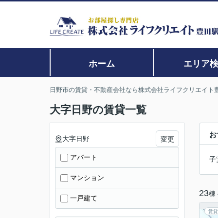
ホーム
エリア
日野市の賃貸・不動産会社なら株式会社ライフクリエイト
大字日野の賃貸一覧
お
大字日野
変更
アパート
子
マンション
23
棟
一戸建て
賃貸