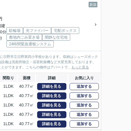
新築
円
2階建
駐輪場
光ファイバー
宅配ボックス
0分
敷地内ごみ置き場
閑静な住宅地
分
24時間緊急通報システム
所に日野市立日野第四小学校があります。収納はシューズボック
内設備は洗面所独立・浴室乾燥機など大変充実しております。
とができます。こちらの物件はアパートで...
もっと見る
間取り
面積
詳細
お気に入り
1LDK
40.77㎡
詳細を見る
追加する
1LDK
40.77㎡
詳細を見る
追加する
1LDK
40.77㎡
詳細を見る
追加する
1LDK
40.77㎡
詳細を見る
追加する
1LDK
40.77㎡
詳細を見る
追加する