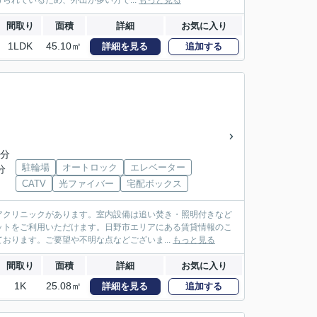
れているため、外出が多い方で...
もっと見る
間取り
面積
詳細
お気に入り
1LDK
45.10㎡
詳細を見る
追加する
1分
駐輪場
オートロック
エレベーター
分
CATV
光ファイバー
宅配ボックス
アクリニックがあります。室内設備は追い焚き・照明付きなど
ットをご利用いただけます。日野市エリアにある賃貸情報のこ
おります。ご要望や不明な点などございま...
もっと見る
間取り
面積
詳細
お気に入り
1K
25.08㎡
詳細を見る
追加する