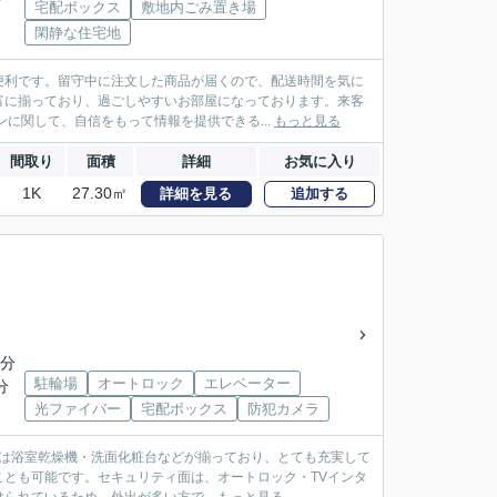
宅配ボックス
敷地内ごみ置き場
閑静な住宅地
便利です。留守中に注文した商品が届くので、配送時間を気に
富に揃っており、過ごしやすいお部屋になっております。来客
に関して、自信をもって情報を提供できる...
もっと見る
間取り
面積
詳細
お気に入り
1K
27.30㎡
詳細を見る
追加する
6分
駐輪場
オートロック
エレベーター
分
光ファイバー
宅配ボックス
防犯カメラ
設備は浴室乾燥機・洗面化粧台などが揃っており、とても充実して
とも可能です。セキュリティ面は、オートロック・TVインタ