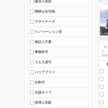
陽当り良好
アパ
閑静な住宅地
デザイナーズ
リノベーション済
保証人不要
「仮
ス・
事務所可
共用
２人入居可
バリアフリー
分割可
分譲タイプ
管理人常駐