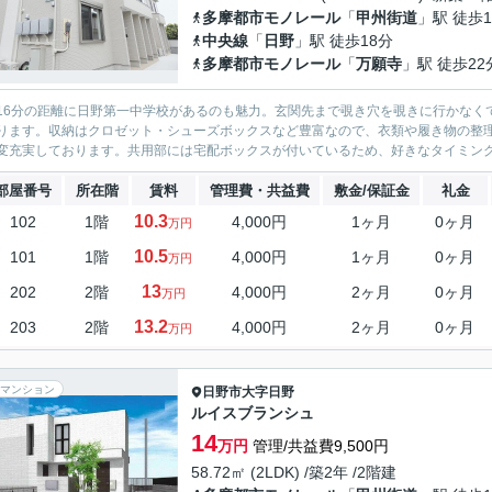
多摩都市モノレール
「
甲州街道
」駅 徒歩1
中央線
「
日野
」駅 徒歩18分
多摩都市モノレール
「
万願寺
」駅 徒歩22
16分の距離に日野第一中学校があるのも魅力。玄関先まで覗き穴を覗きに行かなく
ります。収納はクロゼット・シューズボックスなど豊富なので、衣類や履き物の整
変充実しております。共用部には宅配ボックスが付いているため、好きなタイミング
部屋番号
所在階
賃料
管理費・共益費
敷金/保証金
礼金
10.3
102
1階
4,000円
1ヶ月
0ヶ月
万円
10.5
101
1階
4,000円
1ヶ月
0ヶ月
万円
13
202
2階
4,000円
2ヶ月
0ヶ月
万円
13.2
203
2階
4,000円
2ヶ月
0ヶ月
万円
マンション
日野市
大字日野
ルイスブランシュ
14
万円
管理/共益費9,500円
58.72㎡ (2LDK) /築2年 /2階建