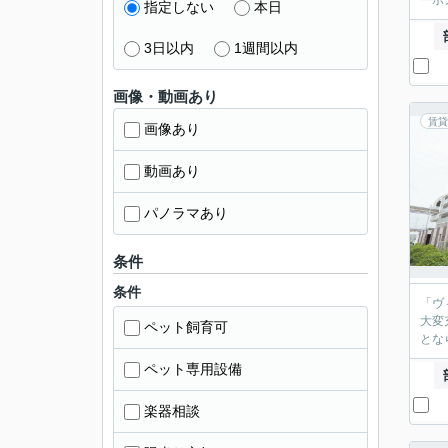
ーホ
指定しない
本日
3日以内
1週間以内
画像・動画あり
賃貸
画像あり
動画あり
パノラマあり
条件
条件
「ヴ
大変
ペット飼育可
とな
ペット専用設備
楽器相談