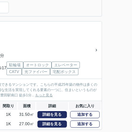
）
4分
駐輪場
オートロック
エレベーター
歩17
CATV
光ファイバー
宅配ボックス
できるマンションです。こちらの平成25年築の物件は多くの
適な生活を実現してくれる要素の一つに、住まいというものが
せて下さい。 当店は『JR中央線 豊田駅南口 徒歩1分...
もっと見る
間取り
面積
詳細
お気に入り
1K
31.50㎡
詳細を見る
追加する
1K
27.00㎡
詳細を見る
追加する