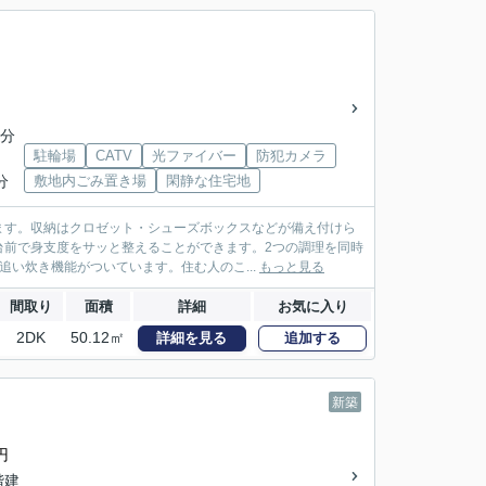
4分
駐輪場
CATV
光ファイバー
防犯カメラ
分
敷地内ごみ置き場
閑静な住宅地
ます。収納はクロゼット・シューズボックスなどが備え付けら
台前で身支度をサッと整えることができます。2つの調理を同時
い炊き機能がついています。住む人のこ...
もっと見る
間取り
面積
詳細
お気に入り
2DK
50.12㎡
詳細を見る
追加する
新築
円
2階建