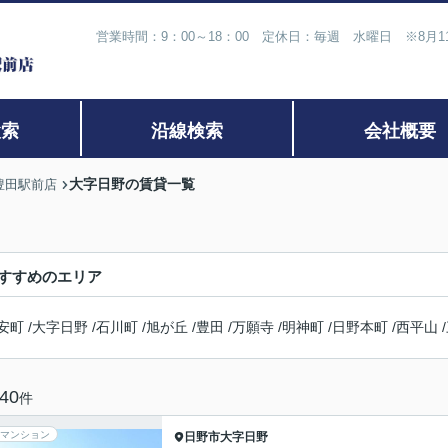
営業時間：9：00～18：00 定休日：毎週 水曜日 ※8月
検索
沿線検索
会社概要
大字日野の賃貸一覧
豊田駅前店
すすめのエリア
安町
/
大字日野
/
石川町
/
旭が丘
/
豊田
/
万願寺
/
明神町
/
日野本町
/
西平山
/
40
件
マンション
日野市
大字日野