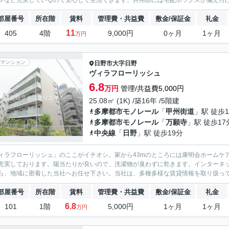
ンなど充実しているので安心して生活できます。共用部には宅配ボックスが備え付けら
部屋番号
所在階
賃料
管理費・共益費
敷金/保証金
礼金
11
405
4階
9,000円
0ヶ月
1ヶ月
万円
マンション
日野市
大字日野
ヴィラフローリッシュ
6.8
万円
管理/共益費5,000円
25.08㎡ (1K) /築16年 /5階建
多摩都市モノレール
「
甲州街道
」駅 徒歩
多摩都市モノレール
「
万願寺
」駅 徒歩17
中央線
「
日野
」駅 徒歩19分
ィラフローリッシュ」のここがイチオシ。家から43mのところには康明会ホームケ
充実しております。陽当たりが良いので、洗濯物が臭わずに乾きます。インターネ
ら、地域に密着した当社へお任せ下さい。当社は、多種多様な賃貸情報を取り扱って
部屋番号
所在階
賃料
管理費・共益費
敷金/保証金
礼金
6.8
101
1階
5,000円
1ヶ月
1ヶ月
万円