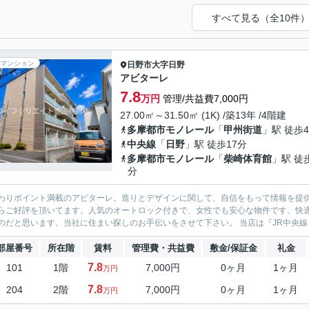
すべて見る（全10件
マンション
日野市
大字日野
アビターレ
7.8
万円
管理/共益費7,000円
27.00㎡～31.50㎡ (1K) /築13年 /4階建
多摩都市モノレール
「
甲州街道
」駅 徒歩
中央線
「
日野
」駅 徒歩17分
多摩都市モノレール
「
柴崎体育館
」駅 徒
分
わりポイント満載のアビターレ。造りとデザインに関して、自信をもって情報を提供
らご好評を頂いてます。人気のオートロック付きで、女性でも安心な物件です。快
あるのだと思います。当社に住まい探しのお手伝いをさ
部屋番号
所在階
賃料
管理費・共益費
敷金/保証金
礼金
7.8
101
1階
7,000円
0ヶ月
1ヶ月
万円
7.8
204
2階
7,000円
0ヶ月
1ヶ月
万円