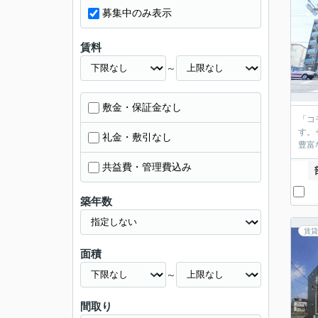
募集中のみ表示
賃料
～
敷金・保証金なし
「コ
す。
礼金・敷引なし
豊富
共益費・管理費込み
築年数
賃貸
面積
～
間取り