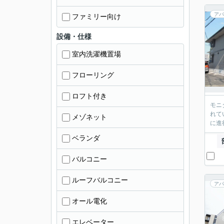
アパ
ファミリー向け
設備・仕様
室内洗濯機置場
フローリング
ロフト付き
モニ
れて
メゾネット
に進
ベランダ
バルコニー
ルーフバルコニー
アパ
オール電化
エレベーター