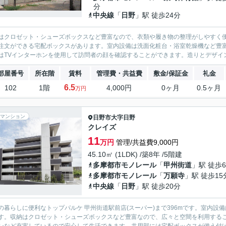
分
中央線
「
日野
」駅 徒歩24分
はクロゼット・シューズボックスなど豊富なので、衣類や履き物の整理がしやすく
注文ができる宅配ボックスがあります。室内設備は洗面化粧台・浴室乾燥機など豊
はTVインターホンを使用して訪問者の顔を確認することができます。造りとデザイン
部屋番号
所在階
賃料
管理費・共益費
敷金/保証金
礼金
6.5
102
1階
4,000円
0ヶ月
0.5ヶ月
万円
マンション
日野市
大字日野
クレイズ
11
万円
管理/共益費9,000円
45.10㎡ (1LDK) /築8年 /5階建
多摩都市モノレール
「
甲州街道
」駅 徒歩
多摩都市モノレール
「
万願寺
」駅 徒歩15
中央線
「
日野
」駅 徒歩20分
の暮らしに便利なトップパルケ 甲州街道駅前店(スーパー)まで396mです。室内
す。収納はクロゼット・シューズボックスなど豊富なので、広々と空間を利用するこ