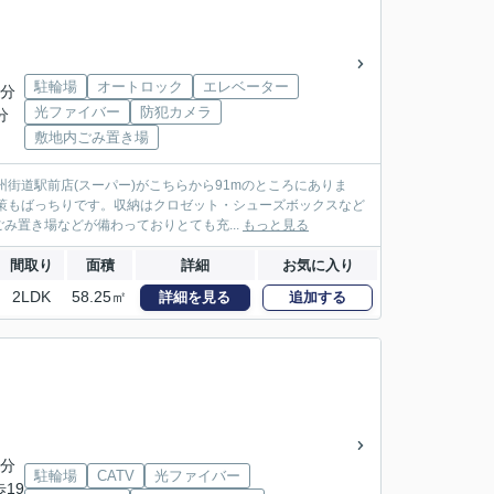
駐輪場
オートロック
エレベーター
1分
光ファイバー
防犯カメラ
分
敷地内ごみ置き場
街道駅前店(スーパー)がこちらから91mのところにありま
策もばっちりです。収納はクロゼット・シューズボックスなど
置き場などが備わっておりとても充...
もっと見る
間取り
面積
詳細
お気に入り
2LDK
58.25㎡
詳細を見る
追加する
8分
駐輪場
CATV
光ファイバー
歩19