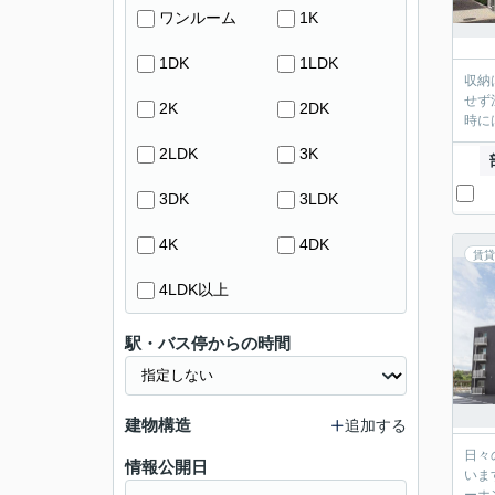
ワンルーム
1K
1DK
1LDK
収納
せず
2K
2DK
時に
2LDK
3K
3DK
3LDK
4K
4DK
賃貸
4LDK以上
駅・バス停からの時間
建物構造
追加する
日々
情報公開日
いま