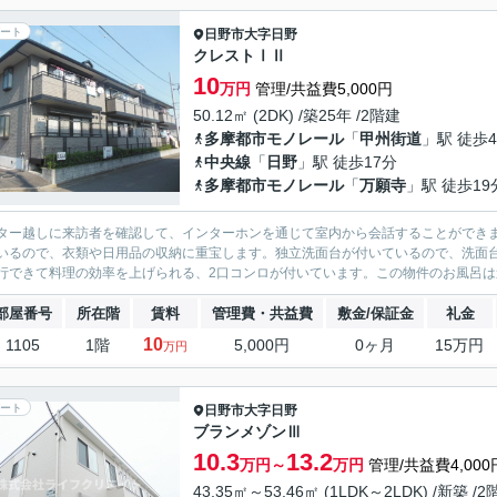
ート
日野市
大字日野
クレストⅠⅡ
10
万円
管理/共益費5,000円
50.12㎡ (2DK) /築25年 /2階建
多摩都市モノレール
「
甲州街道
」駅 徒歩
中央線
「
日野
」駅 徒歩17分
多摩都市モノレール
「
万願寺
」駅 徒歩19
ター越しに来訪者を確認して、インターホンを通じて室内から会話することができ
いるので、衣類や日用品の収納に重宝します。独立洗面台が付いているので、洗面
行できて料理の効率を上げられる、2口コンロが付いています。この物件のお風呂は追
部屋番号
所在階
賃料
管理費・共益費
敷金/保証金
礼金
10
1105
1階
5,000円
0ヶ月
15万円
万円
ート
日野市
大字日野
ブランメゾンⅢ
10.3
13.2
万円～
万円
管理/共益費4,000
43.35㎡～53.46㎡ (1LDK～2LDK) /新築 /