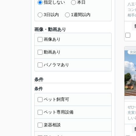
指定しない
本日
八王
コン
3日以内
1週間以内
相手
画像・動画あり
画像あり
動画あり
賃貸
パノラマあり
条件
条件
ペット飼育可
ぜひ
ペット専用設備
充実
しい
楽器相談