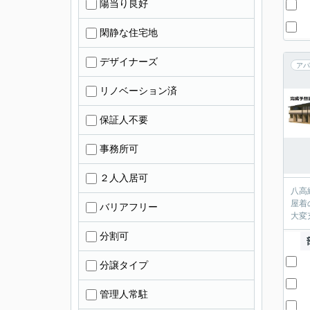
陽当り良好
閑静な住宅地
デザイナーズ
アパ
リノベーション済
保証人不要
事務所可
２人入居可
八高
屋着
バリアフリー
大変
分割可
分譲タイプ
管理人常駐