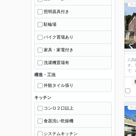
アパ
照明器具付き
駐輪場
バイク置場あり
家具・家電付き
八高
洗濯機置場有
す。
で、
構造・工法
外観タイル張り
キッチン
コンロ２口以上
アパ
食器洗い乾燥機
システムキッチン