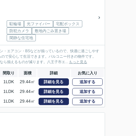
駐輪場
光ファイバー
宅配ボックス
防犯カメラ
敷地内ごみ置き場
閑静な住宅地
チン・エアコン・BSなどが揃っているので、快適に過ごしやす
るので安心して生活できます。バルコニー付きの物件です。
なら揃えるものが減ります。八王子市エ...
もっと見る
間取り
面積
詳細
お気に入り
1LDK
29.44㎡
詳細を見る
追加する
1LDK
29.44㎡
詳細を見る
追加する
1LDK
29.44㎡
詳細を見る
追加する