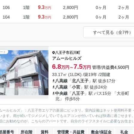
9.3
106
1階
2,800円
0ヶ月
2ヶ月
万円
9.3
104
1階
2,800円
0ヶ月
2ヶ月
万円
すべて見る（全7件）
ート
八王子市
石川町
アムールヒルズ
6.8
7.5
万円～
万円
管理/共益費4,500円
33.17㎡ (1LDK) /築19年 /2階建
八高線
「
北八王子
」駅 徒歩17分
八高線
「
小宮
」駅 徒歩24分
中央線
「
八王子
」駅 バス15分 「大谷町
北」 停歩5分
ムールヒルズ」：八王子市エリアの新居にピッタリ。室内設備はネット使用料不要
います。雨が続いてジメジメしていてもエアコンが付いていれば快適に過ごせます
活にお勧めなのが、こちらのアパートです。自分のライフスタイルに必要なお住まい
部屋番号
所在階
賃料
管理費・共益費
敷金/保証金
礼金