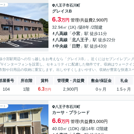
ート
八王子市
石川町
グレイスB
6.3
万円
管理/共益費2,900円
32.94㎡ (1K) /築8年 /2階建
八高線
「
小宮
」駅 徒歩11分
八高線
「
北八王子
」駅 徒歩22分
中央線
「
日野
」駅 徒歩43分
線小宮駅周辺への引っ越しをお考えなら「グレイスB」。近くにはセブンイレブン 八
TVインターフォンを設置し、セキュリティに配慮した物件です。収納はウォークイ
衣類や日用品の収納に重宝します。出しやすくしまいやすい、収納が豊富な快適スペー
部屋番号
所在階
賃料
管理費・共益費
敷金/保証金
礼金
6.3
104
1階
2,900円
0ヶ月
1.5ヶ月
万円
ート
八王子市
石川町
カーサ・プラシード
6.6
万円
管理/共益費3,000円
40.03㎡ (1DK) /築14年 /2階建