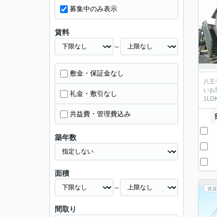
募集中のみ表示
賃料
～
敷金・保証金なし
八王
いお
礼金・敷引なし
1L
共益費・管理費込み
築年数
面積
～
賃貸
間取り