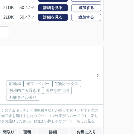
2LDK
50.47㎡
詳細を見る
追加する
2LDK
50.47㎡
詳細を見る
追加する
駐輪場
光ファイバー
宅配ボックス
敷地内ごみ置き場
閑静な住宅地
外観タイル張り
・システムキッチン・照明付きなどが揃っており、とても充実
。光回線を繋げましたのでパソコン作業がスムーズです。新し
をお選びください。お住まい探しをサポート...
もっと見る
間取り
面積
詳細
お気に入り