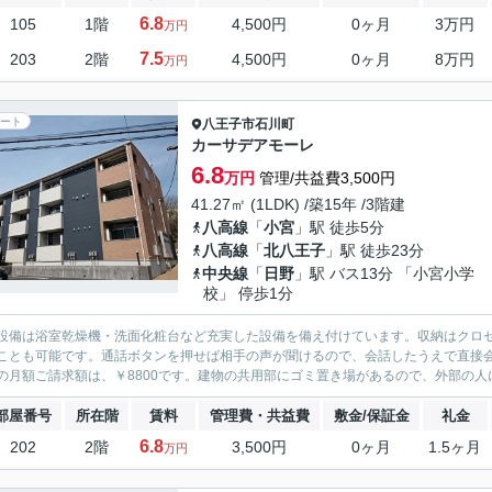
6.8
105
1階
4,500円
0ヶ月
3万円
万円
7.5
203
2階
4,500円
0ヶ月
8万円
万円
ート
八王子市
石川町
カーサデアモーレ
6.8
万円
管理/共益費3,500円
41.27㎡ (1LDK) /築15年 /3階建
八高線
「
小宮
」駅 徒歩5分
八高線
「
北八王子
」駅 徒歩23分
中央線
「
日野
」駅 バス13分 「小宮小学
校」 停歩1分
設備は浴室乾燥機・洗面化粧台など充実した設備を備え付けています。収納はクロ
ことも可能です。通話ボタンを押せば相手の声が聞けるので、会話したうえで直接
の月額ご請求額は、￥8800です。建物の共用部にゴミ置き場があるので、外部の人に
部屋番号
所在階
賃料
管理費・共益費
敷金/保証金
礼金
6.8
202
2階
3,500円
0ヶ月
1.5ヶ月
万円