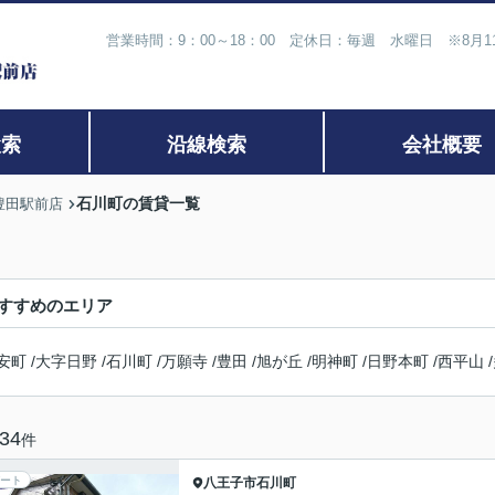
営業時間：9：00～18：00 定休日：毎週 水曜日 ※8月
検索
沿線検索
会社概要
石川町の賃貸一覧
豊田駅前店
すすめのエリア
安町
/
大字日野
/
石川町
/
万願寺
/
豊田
/
旭が丘
/
明神町
/
日野本町
/
西平山
/
34
件
ート
八王子市
石川町