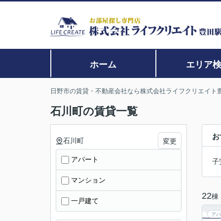
ホーム
エリア
日野市の賃貸・不動産会社なら株式会社ライフクリエイト
石川町の賃貸一覧
お
石川町
変更
アパート
子
マンション
22
棟
一戸建て
アパ