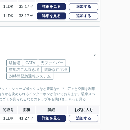
1LDK
33.17㎡
詳細を見る
追加する
1LDK
33.17㎡
詳細を見る
追加する
駐輪場
CATV
光ファイバー
敷地内ごみ置き場
閑静な住宅地
24時間緊急通報システム
ゼット・シューズボックスなど豊富なので、広々と空間を利用
会うかを決められるインターホンが付いております。駐車スペ
ゴミを見られるなどのトラブルも防げま...
もっと見る
間取り
面積
詳細
お気に入り
1LDK
41.27㎡
詳細を見る
追加する