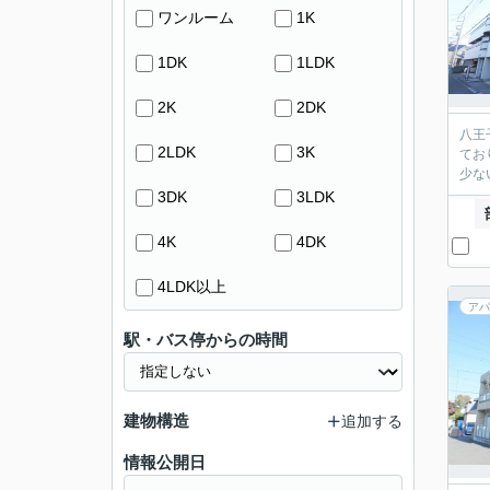
ワンルーム
1K
1DK
1LDK
2K
2DK
八王
2LDK
3K
てお
少な
3DK
3LDK
4K
4DK
4LDK以上
アパ
駅・バス停からの時間
建物構造
追加する
情報公開日