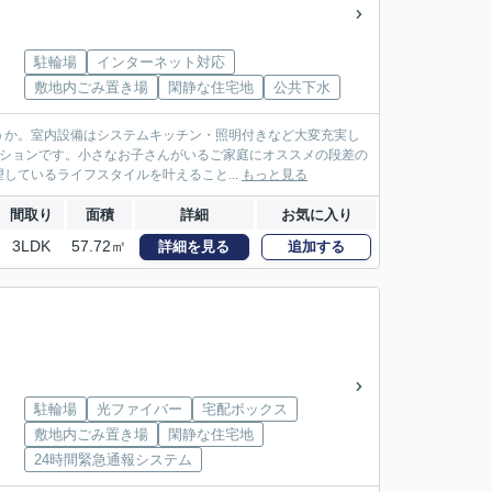
駐輪場
インターネット対応
敷地内ごみ置き場
閑静な住宅地
公共下水
うか。室内設備はシステムキッチン・照明付きなど大変充実し
ンションです。小さなお子さんがいるご家庭にオススメの段差の
ているライフスタイルを叶えること...
もっと見る
間取り
面積
詳細
お気に入り
3LDK
57.72㎡
詳細を見る
追加する
駐輪場
光ファイバー
宅配ボックス
敷地内ごみ置き場
閑静な住宅地
24時間緊急通報システム