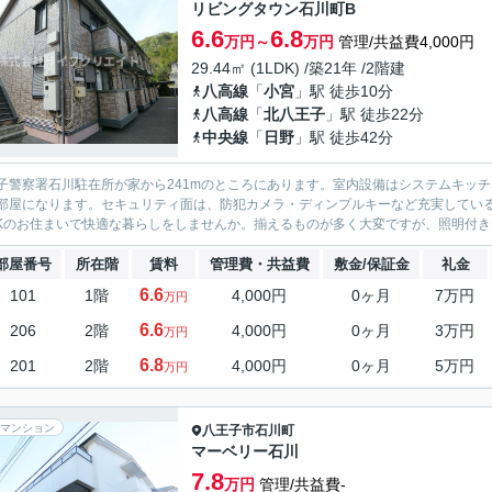
リビングタウン石川町B
6.6
6.8
万円～
万円
管理/共益費4,000円
29.44㎡ (1LDK) /築21年 /2階建
八高線
「
小宮
」駅 徒歩10分
八高線
「
北八王子
」駅 徒歩22分
中央線
「
日野
」駅 徒歩42分
子警察署石川駐在所が家から241mのところにあります。室内設備はシステムキッ
部屋になります。セキュリティ面は、防犯カメラ・ディンプルキーなど充実してい
DKのお住まいで快適な暮らしをしませんか。揃えるものが多く大変ですが、照明付き
部屋番号
所在階
賃料
管理費・共益費
敷金/保証金
礼金
6.6
101
1階
4,000円
0ヶ月
7万円
万円
6.6
206
2階
4,000円
0ヶ月
3万円
万円
6.8
201
2階
4,000円
0ヶ月
5万円
万円
マンション
八王子市
石川町
マーベリー石川
7.8
万円
管理/共益費-