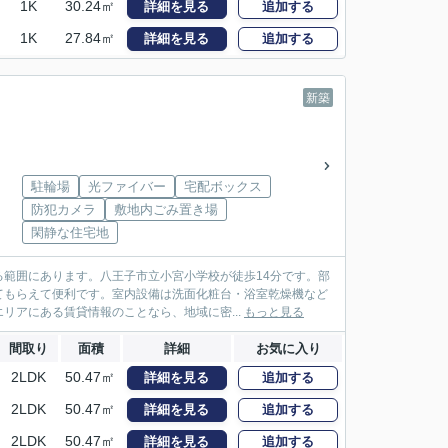
1K
30.24㎡
詳細を見る
追加する
1K
27.84㎡
詳細を見る
追加する
新築
駐輪場
光ファイバー
宅配ボックス
防犯カメラ
敷地内ごみ置き場
閑静な住宅地
範囲にあります。八王子市立小宮小学校が徒歩14分です。部
てもらえて便利です。室内設備は洗面化粧台・浴室乾燥機など
リアにある賃貸情報のことなら、地域に密...
もっと見る
間取り
面積
詳細
お気に入り
2LDK
50.47㎡
詳細を見る
追加する
2LDK
50.47㎡
詳細を見る
追加する
2LDK
50.47㎡
詳細を見る
追加する