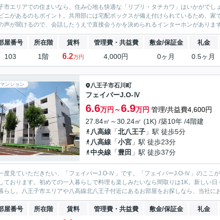
子市エリアでの住まいなら、住み心地も快適な「リブリ・タチカワ」はいかがでしょ
ビニがあるのもポイント。共用部には宅配ボックスが備え付けられているため、家
の声が聞けるので、会話したうえで直接会うかを決められるインターホンがあります
部屋番号
所在階
賃料
管理費・共益費
敷金/保証金
礼金
6.2
103
1階
4,000円
0ヶ月
0.5ヶ月
万円
マンション
八王子市
石川町
フェイバーJ.O-Ⅳ
6.6
6.9
万円～
万円
管理/共益費4,600円
27.84㎡～30.24㎡ (1K) /築10年 /4階建
八高線
「
北八王子
」駅 徒歩5分
八高線
「
小宮
」駅 徒歩23分
中央線
「
豊田
」駅 徒歩37分
一度見ていただきたい、「フェイバーJ.O-Ⅳ」です。「フェイバーJ.O-Ⅳ」のこ
しております。初めての一人暮らしで料理も楽しみたいなら間取りは1K。新しい日
暮らし。八王子市エリアや八高線北八王子付近にあるお部屋をお探しなら、当社にお任
部屋番号
所在階
賃料
管理費・共益費
敷金/保証金
礼金