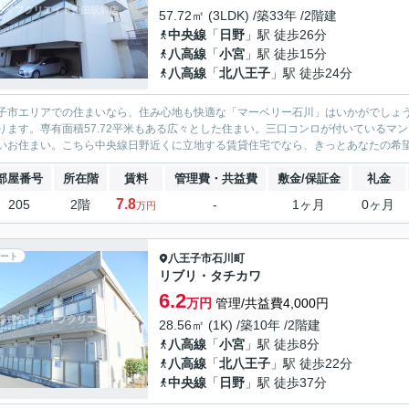
57.72㎡ (3LDK) /築33年 /2階建
中央線
「
日野
」駅 徒歩26分
八高線
「
小宮
」駅 徒歩15分
八高線
「
北八王子
」駅 徒歩24分
子市エリアでの住まいなら、住み心地も快適な「マーベリー石川」はいかがでしょ
ります。専有面積57.72平米もある広々とした住まい。三口コンロが付いているマ
いお住まい。こちら中央線日野近くに立地する賃貸住宅でなら、きっとあなたの希望し
部屋番号
所在階
賃料
管理費・共益費
敷金/保証金
礼金
7.8
205
2階
-
1ヶ月
0ヶ月
万円
ート
八王子市
石川町
リブリ・タチカワ
6.2
万円
管理/共益費4,000円
28.56㎡ (1K) /築10年 /2階建
八高線
「
小宮
」駅 徒歩8分
八高線
「
北八王子
」駅 徒歩22分
中央線
「
日野
」駅 徒歩37分