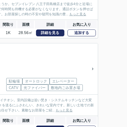
うか。セブンイレブン 八王子田島橋店まで徒歩4分と近場に
で何時間も待機する必要がなくなります。通話ボタンを押せば
。お部屋探しの時の不安や疑問を知識の豊...
もっと見る
間取り
面積
詳細
お気に入り
1K
28.56㎡
詳細を見る
追加する
駐輪場
オートロック
エレベーター
CATV
光ファイバー
敷地内ごみ置き場
こがイチオシ。室内設備は追い焚き・システムキッチンなど大変
々を送るにふさわしい、きれいな室内です。新しい土地での新
せ下さい。素敵なお部屋をご紹...
もっと見る
間取り
面積
詳細
お気に入り