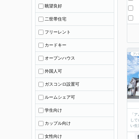
眺望良好
二世帯住宅
フリーレント
カードキー
アパ
オープンハウス
外国人可
ガスコンロ設置可
ルームシェア可
学生向け
「ア
して
カップル向け
い生
女性向け