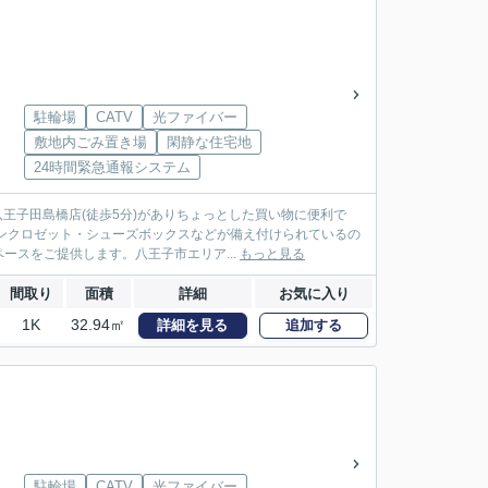
駐輪場
CATV
光ファイバー
敷地内ごみ置き場
閑静な住宅地
24時間緊急通報システム
王子田島橋店(徒歩5分)がありちょっとした買い物に便利で
ンクロゼット・シューズボックスなどが備え付けられているの
スをご提供します。八王子市エリア...
もっと見る
間取り
面積
詳細
お気に入り
1K
32.94㎡
詳細を見る
追加する
駐輪場
CATV
光ファイバー