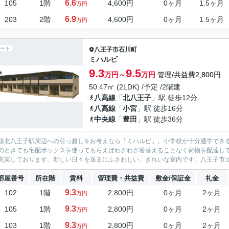
6.6
105
1階
4,600円
0ヶ月
1.5ヶ月
万円
6.9
203
2階
4,600円
0ヶ月
1.5ヶ月
万円
ート
八王子市
石川町
ミハルビ
9.3
9.5
万円～
万円
管理/共益費2,800円
50.47㎡ (2LDK) /予定 /2階建
八高線
「
北八王子
」駅 徒歩12分
八高線
「
小宮
」駅 徒歩16分
中央線
「
豊田
」駅 徒歩36分
線北八王子駅周辺への引っ越しをお考えなら「ミハルビ」。小学校が十分通学できる
のときでも宅配ボックスを使ってもらえばわざわざ着替えることなく荷物を配達し
充実しております。新しい日々を送るにふさわしい、きれいな室内です。八王子市エ
部屋番号
所在階
賃料
管理費・共益費
敷金/保証金
礼金
9.3
102
1階
2,800円
0ヶ月
2ヶ月
万円
9.3
105
1階
2,800円
0ヶ月
2ヶ月
万円
9.3
103
1階
2,800円
0ヶ月
2ヶ月
万円