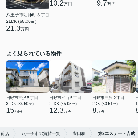
10.2
9.7
万円
万円
八王子市明神町３丁目
2LDK (55.00㎡)
21.3
万円
よく見られている物件
日野市三沢５丁目
日野市平山５丁目
日野市三沢２丁目
3LDK (85.50㎡)
2LDK (45.95㎡)
2DK (50.51㎡)
1
15
12.3
8
万円
万円
万円
駅前店
八王子市の賃貸一覧
豊田駅
第2エステート吉武