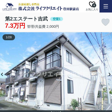
0
お気に入り
第2エステート吉武
空室1
7.3万円
管理/共益費 2,000円
1
/
28