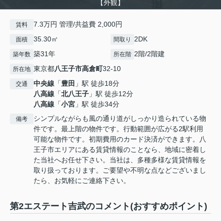
【外観】
7.3万円 管理/共益費 2,000円
賃料
35.30㎡
2DK
面積
間取り
築31年
2階/2階建
築年数
所在階
東京都
八王子市
高倉町
32-10
所在地
中央線
「
豊田
」駅 徒歩18分
交通
八高線
「
北八王子
」駅 徒歩12分
八高線
「
小宮
」駅 徒歩34分
シンプルながらも風の通り道がしっかり造られている物
備考
件です。最上階の物件です。行動範囲が広がる2駅利用
可能な物件です。初期費用のカード決済ができます。八
王子市エリアにある賃貸情報のことなら、地域に密着し
た当社へお任せ下さい。当社は、多種多様な賃貸情報を
取り扱っております。ご要望や不明な点などございまし
たら、お気軽にご連絡下さい。
第2エステート吉武のコメント(おすすめポイント)