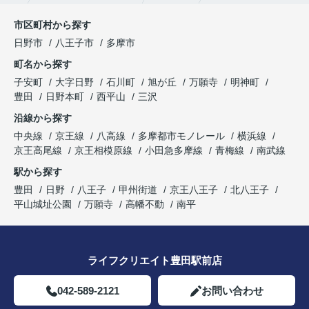
市区町村から探す
日野市
八王子市
多摩市
町名から探す
子安町
大字日野
石川町
旭が丘
万願寺
明神町
豊田
日野本町
西平山
三沢
沿線から探す
中央線
京王線
八高線
多摩都市モノレール
横浜線
京王高尾線
京王相模原線
小田急多摩線
青梅線
南武線
駅から探す
豊田
日野
八王子
甲州街道
京王八王子
北八王子
平山城址公園
万願寺
高幡不動
南平
ライフクリエイト豊田駅前店
042-589-2121
お問い合わせ