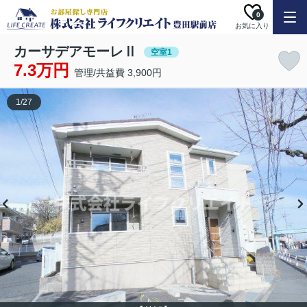
0
お気に入り
カーサデアモーレⅡ
空室1
7.3万円
管理/共益費 3,900円
1
/
27