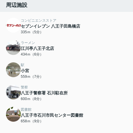
周辺施設
コンビニエンスストア
セブンイレブン 八王子田島橋店
335ｍ（5分）
ラーメン
江川亭八王子北店
434ｍ（6分）
駅
小宮
559ｍ（7分）
警察
八王子警察署 石川駐在所
600ｍ（8分）
図書館
八王子市石川市民センター図書館
658ｍ（9分）