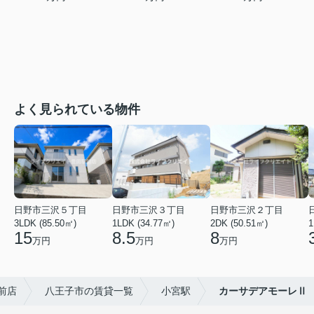
よく見られている物件
日野市三沢５丁目
日野市三沢３丁目
日野市三沢２丁目
3LDK (85.50㎡)
1LDK (34.77㎡)
2DK (50.51㎡)
1
15
8.5
8
万円
万円
万円
前店
八王子市の賃貸一覧
小宮駅
カーサデアモーレⅡ