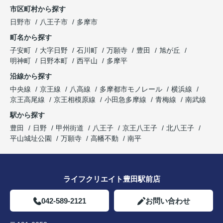
市区町村から探す
日野市
八王子市
多摩市
町名から探す
子安町
大字日野
石川町
万願寺
豊田
旭が丘
明神町
日野本町
西平山
多摩平
沿線から探す
中央線
京王線
八高線
多摩都市モノレール
横浜線
京王高尾線
京王相模原線
小田急多摩線
青梅線
南武線
駅から探す
豊田
日野
甲州街道
八王子
京王八王子
北八王子
平山城址公園
万願寺
高幡不動
南平
ライフクリエイト豊田駅前店
042-589-2121
お問い合わせ