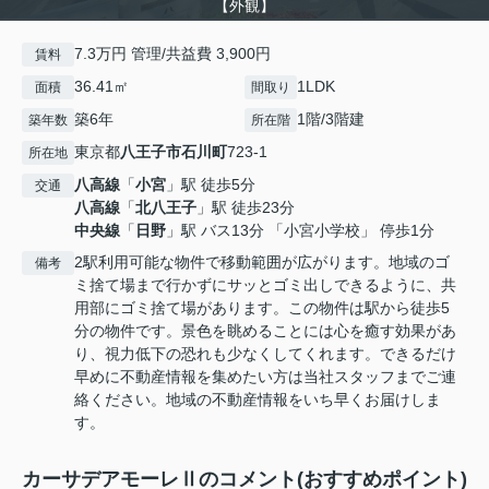
【外観】
7.3万円 管理/共益費 3,900円
賃料
36.41㎡
1LDK
面積
間取り
築6年
1階/3階建
築年数
所在階
東京都
八王子市
石川町
723-1
所在地
八高線
「
小宮
」駅 徒歩5分
交通
八高線
「
北八王子
」駅 徒歩23分
中央線
「
日野
」駅 バス13分 「小宮小学校」 停歩1分
2駅利用可能な物件で移動範囲が広がります。地域のゴ
備考
ミ捨て場まで行かずにサッとゴミ出しできるように、共
用部にゴミ捨て場があります。この物件は駅から徒歩5
分の物件です。景色を眺めることには心を癒す効果があ
り、視力低下の恐れも少なくしてくれます。できるだけ
早めに不動産情報を集めたい方は当社スタッフまでご連
絡ください。地域の不動産情報をいち早くお届けしま
す。
カーサデアモーレⅡのコメント(おすすめポイント)