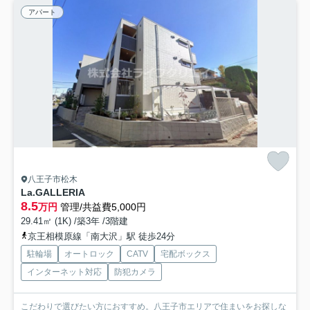
アパート
八王子市松木
La.GALLERIA
8.5
万円
管理/共益費5,000円
29.41㎡ (1K) /築3年 /3階建
京王相模原線「南大沢」駅 徒歩24分
駐輪場
オートロック
CATV
宅配ボックス
インターネット対応
防犯カメラ
こだわりで選びたい方におすすめ。八王子市エリアで住まいをお探しな