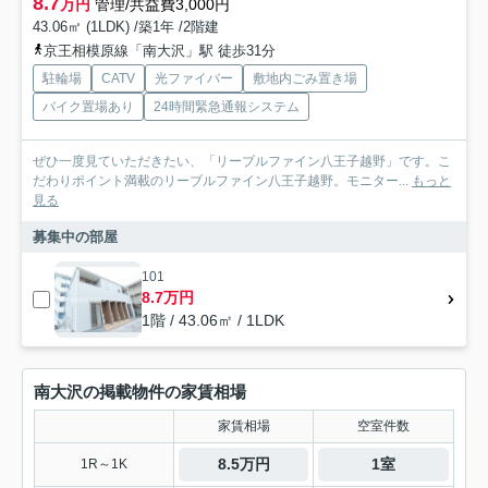
8.7
万円
管理/共益費3,000円
43.06㎡ (1LDK) /築1年 /2階建
京王相模原線「南大沢」駅 徒歩31分
駐輪場
CATV
光ファイバー
敷地内ごみ置き場
バイク置場あり
24時間緊急通報システム
ぜひ一度見ていただきたい、「リーブルファイン八王子越野」です。こ
だわりポイント満載のリーブルファイン八王子越野。モニター...
もっと
見る
募集中の部屋
101
8.7万円
1階 / 43.06㎡ / 1LDK
南大沢の掲載物件の家賃相場
家賃相場
空室件数
8.5万円
1室
1R～1K