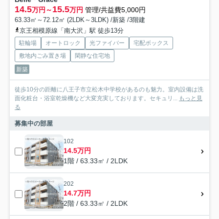
14.5
15.5
万円～
万円
管理/共益費5,000円
63.33㎡～72.12㎡ (2LDK～3LDK) /新築 /3階建
京王相模原線「南大沢」駅 徒歩13分
駐輪場
オートロック
光ファイバー
宅配ボックス
敷地内ごみ置き場
閑静な住宅地
新築
徒歩10分の距離に八王子市立松木中学校があるのも魅力。室内設備は洗
面化粧台・浴室乾燥機など大変充実しております。セキュリ...
もっと見
る
募集中の部屋
102
14.5万円
1階 / 63.33㎡ / 2LDK
202
14.7万円
2階 / 63.33㎡ / 2LDK