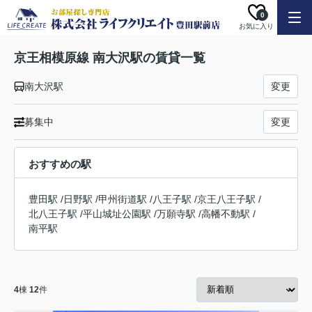
0
お気に入り
京王相模原線 南大沢駅の賃貸一覧
南大沢駅
変更
募集中
変更
おすすめの駅
豊田駅
/
日野駅
/
甲州街道駅
/
八王子駅
/
京王八王子駅
/
北八王子駅
/
平山城址公園駅
/
万願寺駅
/
高幡不動駅
/
南平駅
4
棟
12
件