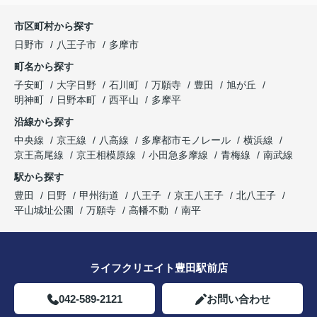
市区町村から探す
日野市
八王子市
多摩市
町名から探す
子安町
大字日野
石川町
万願寺
豊田
旭が丘
明神町
日野本町
西平山
多摩平
沿線から探す
中央線
京王線
八高線
多摩都市モノレール
横浜線
京王高尾線
京王相模原線
小田急多摩線
青梅線
南武線
駅から探す
豊田
日野
甲州街道
八王子
京王八王子
北八王子
平山城址公園
万願寺
高幡不動
南平
ライフクリエイト豊田駅前店
042-589-2121
お問い合わせ