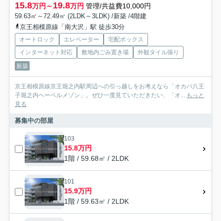
15.8
19.8
万円～
万円
管理/共益費10,000円
59.63㎡～72.49㎡ (2LDK～3LDK) /新築 /4階建
京王相模原線「南大沢」駅 徒歩30分
オートロック
エレベーター
宅配ボックス
インターネット対応
敷地内ごみ置き場
外観タイル張り
新築
京王相模原線京王堀之内駅周辺への引っ越しをお考えなら「オカバ八王
子堀之内ヘーベルメゾン」。ぜひ一度見ていただきたい、「オ...
もっと
見る
募集中の部屋
103
15.8万円
1階 / 59.68㎡ / 2LDK
101
15.9万円
1階 / 59.63㎡ / 2LDK