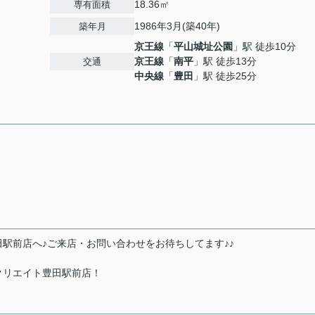
18.36㎡
専有面積
1986年3月(築40年)
築年月
京王線
「
平山城址公園
」駅 徒歩10分
京王線
「
南平
」駅 徒歩13分
交通
中央線
「
豊田
」駅 徒歩25分
駅前店へ♪ご来店・お問い合わせをお待ちしてます♪♪
クリエイト豊田駅前店！