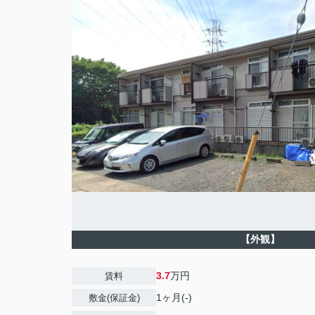
【外観】
3.7
万円
賃料
1ヶ月(-)
敷金(保証金)