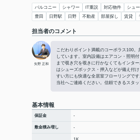
バルコニー
シャワー
IT重説
対応物件
シュー
豊田
日野駅
日野
不動産
部屋探し
賃貸
担当者のコメント
こだわりポイント満載のコーポラス100
しています。室内設備はエアコン・照明付
まで覗き穴を覗きに行かなくてもインター
矢野 正和
はシューズボックス・押入などが備え付け
すい方にも快適な全居室フローリングです
当社へご連絡ください。信頼できるスタッ
基本情報
-
保証金
敷金積み増し
-
1K