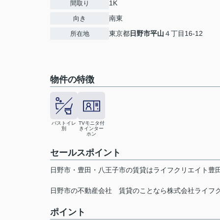
1K
間取り
南東
向き
東京都
日野市
平山
４丁目16-12
所在地
物件の特徴
バストイレ
TVモニタ付
別
きインター
ホン
セールスポイント
日野市・豊田・八王子市の賃貸はライフクリエイト豊田
日野市の不動産会社 賃貸のことなら株式会社ライフ
ポイント