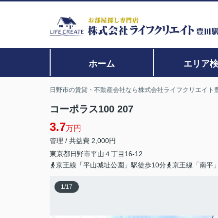
ホーム
エリア
日野市の賃貸・不動産会社なら株式会社ライフクリエイト
コーポラス100 207
3.7
万円
管理 / 共益費 2,000円
東京都
日野市
平山
４丁目16-12
京王線「平山城址公園」駅徒歩10分
京王線「南平」
1
/
17