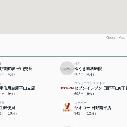
Google Ma
察
歯科
野警察署 平山交番
ゆうき歯科医院
06ｍ（4分）
307ｍ（4分）
行
コンビニエンスストア
摩信用金庫平山支店
セブンイレブン 日野平山6丁
91ｍ（9分）
692ｍ（9分）
便局
スーパー
生郵便局
ヤオコー 日野南平店
82ｍ（10分）
942ｍ（12分）