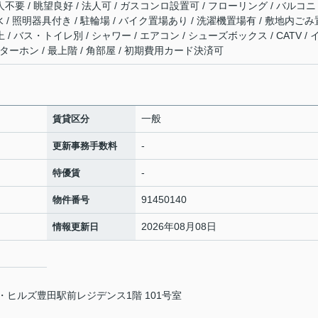
不要 / 眺望良好 / 法人可 / ガスコンロ設置可 / フローリング / バルコニ
下水 / 照明器具付き / 駐輪場 / バイク置場あり / 洗濯機置場有 / 敷地内ごみ
/ バス・トイレ別 / シャワー / エアコン / シューズボックス / CATV / 
ターホン / 最上階 / 角部屋 / 初期費用カード決済可
一般
賃貸区分
-
更新事務手数料
-
特優賃
91450140
物件番号
2026年08月08日
情報更新日
ザ・ヒルズ豊田駅前レジデンス1階 101号室