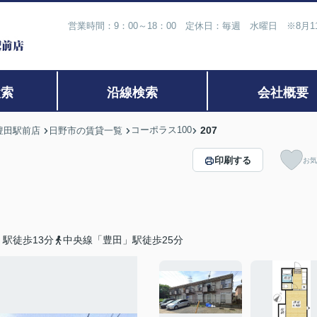
営業時間：9：00～18：00 定休日：毎週 水曜日 ※8月
検索
沿線検索
会社概要
コーポラス100
207
豊田駅前店
日野市の賃貸一覧
印刷する
お気
駅徒歩13分
中央線「豊田」駅徒歩25分