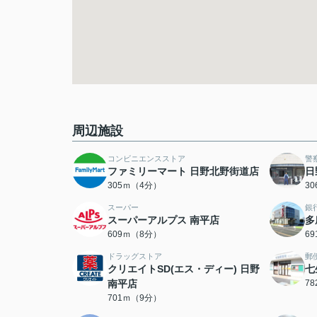
周辺施設
コンビニエンスストア
警
ファミリーマート 日野北野街道店
日
305ｍ（4分）
3
スーパー
銀
スーパーアルプス 南平店
多
609ｍ（8分）
6
ドラッグストア
郵
クリエイトSD(エス・ディー) 日野
七
南平店
7
701ｍ（9分）