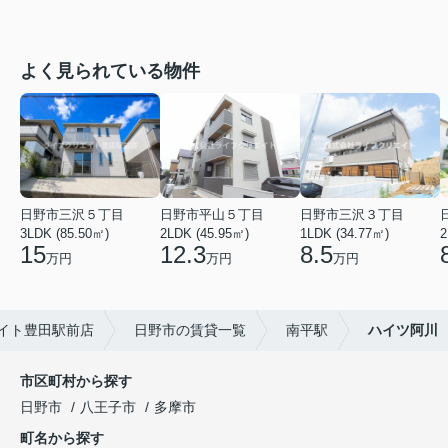
よく見られている物件
日野市三沢５丁目
日野市平山５丁目
日野市三沢３丁目
3LDK (85.50㎡)
2LDK (45.95㎡)
1LDK (34.77㎡)
2
15
12.3
8.5
万円
万円
万円
イト豊田駅前店
日野市の賃貸一覧
南平駅
ハイツ阿川
市区町村から探す
日野市
八王子市
多摩市
町名から探す