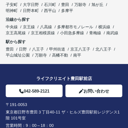
子安町
大字日野
石川町
豊田
万願寺
旭が丘
明神町
日野本町
西平山
多摩平
沿線から探す
中央線
京王線
八高線
多摩都市モノレール
横浜線
京王高尾線
京王相模原線
小田急多摩線
青梅線
南武線
駅から探す
豊田
日野
八王子
甲州街道
京王八王子
北八王子
平山城址公園
万願寺
高幡不動
南平
ライフクリエイト豊田駅前店
042-589-2121
お問い合わせ
〒191-0053
東京都日野市豊田３丁目40-11 ザ・ヒルズ豊田駅前レジデンス1
階 101号室
営業時間：
9：00～18：00