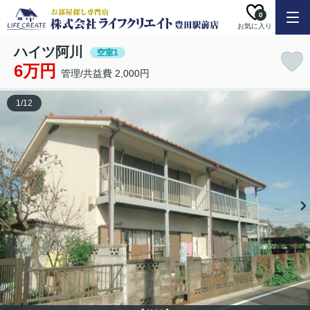
0
お気に入り
ハイツ阿川
空室1
6万円
管理/共益費 2,000円
1
/
12