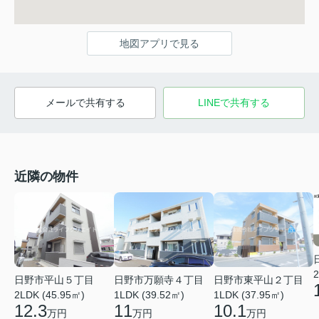
地図アプリで見る
メールで共有する
LINEで共有する
近隣の物件
2
日野市平山５丁目
日野市万願寺４丁目
日野市東平山２丁目
2LDK (45.95㎡)
1LDK (39.52㎡)
1LDK (37.95㎡)
12.3
11
10.1
万円
万円
万円