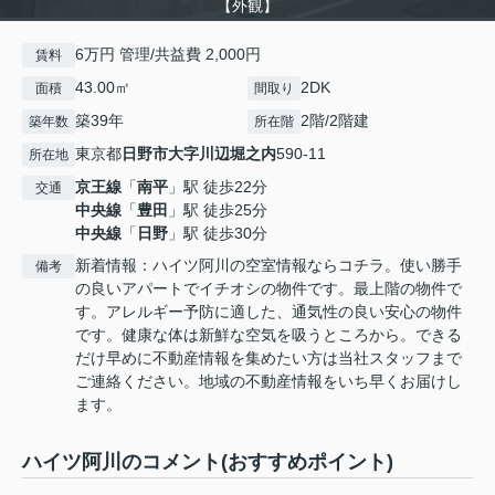
【外観】
6万円 管理/共益費 2,000円
賃料
43.00㎡
2DK
面積
間取り
築39年
2階/2階建
築年数
所在階
東京都
日野市
大字川辺堀之内
590-11
所在地
京王線
「
南平
」駅 徒歩22分
交通
中央線
「
豊田
」駅 徒歩25分
中央線
「
日野
」駅 徒歩30分
新着情報：ハイツ阿川の空室情報ならコチラ。使い勝手
備考
の良いアパートでイチオシの物件です。最上階の物件で
す。アレルギー予防に適した、通気性の良い安心の物件
です。健康な体は新鮮な空気を吸うところから。できる
だけ早めに不動産情報を集めたい方は当社スタッフまで
ご連絡ください。地域の不動産情報をいち早くお届けし
ます。
ハイツ阿川のコメント(おすすめポイント)