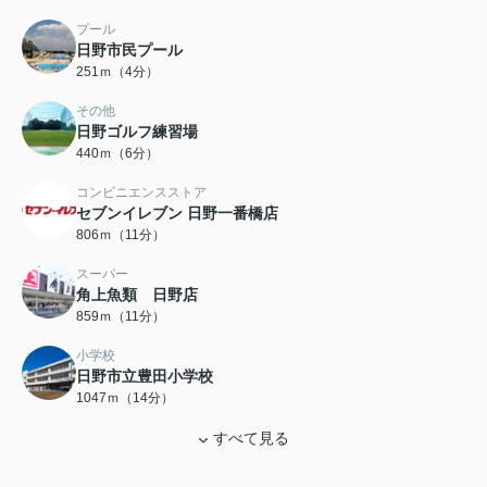
プール
日野市民プール
251ｍ（4分）
その他
日野ゴルフ練習場
440ｍ（6分）
コンビニエンスストア
セブンイレブン 日野一番橋店
806ｍ（11分）
スーパー
角上魚類 日野店
859ｍ（11分）
小学校
日野市立豊田小学校
1047ｍ（14分）
すべて見る