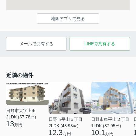
地図アプリで見る
メールで共有する
LINEで共有する
近隣の物件
日野市大字上田
2LDK (57.78㎡)
日野市平山５丁目
日野市東平山２丁目
13
万円
2LDK (45.95㎡)
1LDK (37.95㎡)
1
12.3
10.1
万円
万円