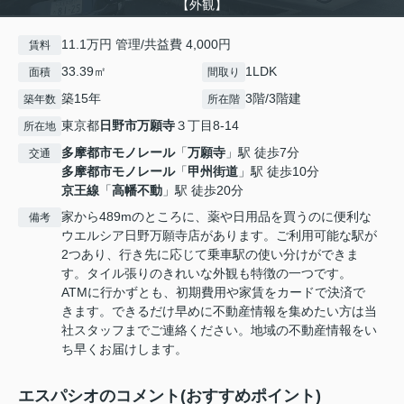
【外観】
11.1万円 管理/共益費 4,000円
賃料
33.39㎡
1LDK
面積
間取り
築15年
3階/3階建
築年数
所在階
東京都
日野市
万願寺
３丁目8-14
所在地
多摩都市モノレール
「
万願寺
」駅 徒歩7分
交通
多摩都市モノレール
「
甲州街道
」駅 徒歩10分
京王線
「
高幡不動
」駅 徒歩20分
家から489mのところに、薬や日用品を買うのに便利な
備考
ウエルシア日野万願寺店があります。ご利用可能な駅が
2つあり、行き先に応じて乗車駅の使い分けができま
す。タイル張りのきれいな外観も特徴の一つです。
ATMに行かずとも、初期費用や家賃をカードで決済で
きます。できるだけ早めに不動産情報を集めたい方は当
社スタッフまでご連絡ください。地域の不動産情報をい
ち早くお届けします。
エスパシオのコメント(おすすめポイント)