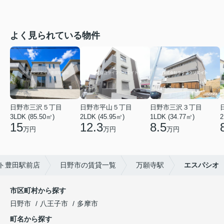
よく見られている物件
日野市三沢５丁目
日野市平山５丁目
日野市三沢３丁目
3LDK (85.50㎡)
2LDK (45.95㎡)
1LDK (34.77㎡)
2
15
12.3
8.5
万円
万円
万円
ト豊田駅前店
日野市の賃貸一覧
万願寺駅
エスパシオ
市区町村から探す
日野市
八王子市
多摩市
町名から探す