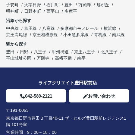
子安町
大字日野
石川町
豊田
万願寺
旭が丘
明神町
日野本町
西平山
多摩平
沿線から探す
中央線
京王線
八高線
多摩都市モノレール
横浜線
京王高尾線
京王相模原線
小田急多摩線
青梅線
南武線
駅から探す
豊田
日野
八王子
甲州街道
京王八王子
北八王子
平山城址公園
万願寺
高幡不動
南平
ライフクリエイト豊田駅前店
042-589-2121
お問い合わせ
〒191-0053
東京都日野市豊田３丁目40-11 ザ・ヒルズ豊田駅前レジデンス1
階 101号室
営業時間：
9：00～18：00