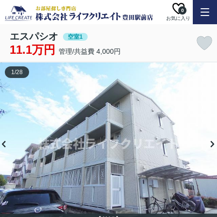
0
お気に入り
エスパシオ
空室1
11.1万円
管理/共益費 4,000円
1
/
28