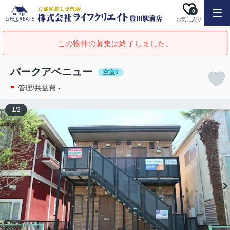
0
お気に入り
この物件の募集は終了しました。
パークアベニュー
空室0
-
管理/共益費 -
1
/
2