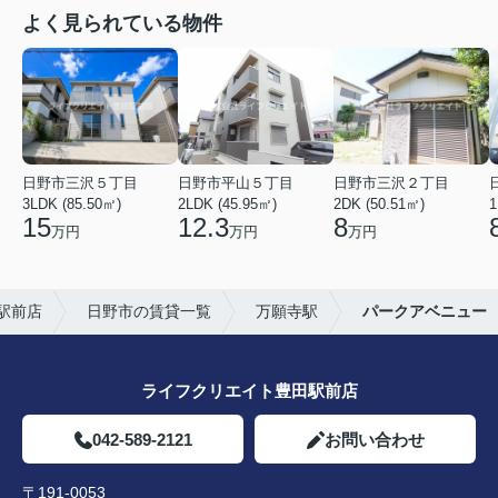
よく見られている物件
日野市三沢５丁目
日野市平山５丁目
日野市三沢２丁目
3LDK (85.50㎡)
2LDK (45.95㎡)
2DK (50.51㎡)
1
15
12.3
8
万円
万円
万円
駅前店
日野市の賃貸一覧
万願寺駅
パークアベニュー
ライフクリエイト豊田駅前店
042-589-2121
お問い合わせ
〒191-0053