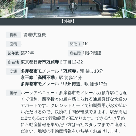
【外観】
- 管理/共益費 -
賃料
-
1K
面積
間取り
築22年
1階/2階建
築年数
所在階
東京都
日野市
万願寺
６丁目12-22
所在地
多摩都市モノレール
「
万願寺
」駅 徒歩13分
交通
京王線
「
高幡不動
」駅 徒歩14分
多摩都市モノレール
「
甲州街道
」駅 徒歩17分
パークアベニュー：多摩都市モノレール万願寺駅にも近
備考
くて便利。四季折々の風を感じられる通風良好な快適の
アパートです。クレジットカードで初期費用がお支払い
いただけるので、決済の手間が軽減できます。駅が周辺
に2つあるので行動範囲が広がります。できるだけ早め
に不動産情報を集めたい方は当社スタッフまでご連絡く
ださい。地域の不動産情報をいち早くお届けします。