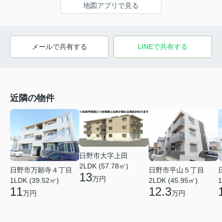
地図アプリで見る
メールで共有する
LINEで共有する
近隣の物件
日野市大字上田
2LDK (57.78㎡)
日野市万願寺４丁目
日野市平山５丁目
13
万円
1LDK (39.52㎡)
2LDK (45.95㎡)
1
11
12.3
万円
万円