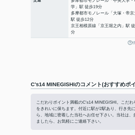
交通
多摩都市モノレール
「
中央大学・
学
」駅 徒歩19分
多摩都市モノレール
「
大塚・帝京
駅 徒歩12分
京王相模原線
「
京王堀之内
」駅 徒
分
C's14 MINEGISHIのコメント(おすすめポ
こだわりポイント満載のC's14 MINEGISHI。こだ
をきれいに保ちます。付近に駅が2駅あり、行き先
ら、地域に密着した当社へお任せ下さい。当社は、
ましたら、お気軽にご連絡下さい。