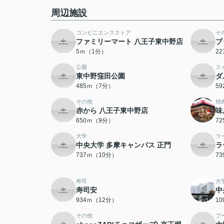
周辺施設
コンビニエンスストア
そ
ファミリーマート 八王子東中野店
ブ
5ｍ（1分）
2
公園
ス
東中野窪田公園
ダ
485ｍ（7分）
5
その他
焼
赤から 八王子東中野店
味
650ｍ（9分）
7
大学
ラ
中央大学 多摩キャンパス 正門
ラ
737ｍ（10分）
7
寿司
大
寿司安
中
934ｍ（12分）
1
その他
プ