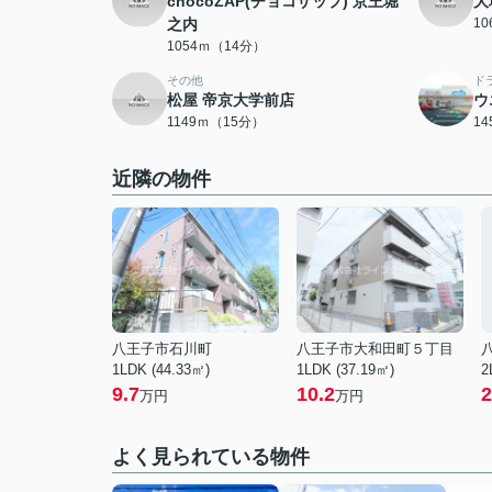
chocoZAP(チョコザップ) 京王堀
大
之内
1
1054ｍ（14分）
その他
ド
松屋 帝京大学前店
ウ
1149ｍ（15分）
1
近隣の物件
八王子市石川町
八王子市大和田町５丁目
1LDK (44.33㎡)
1LDK (37.19㎡)
2
9.7
10.2
2
万円
万円
よく見られている物件