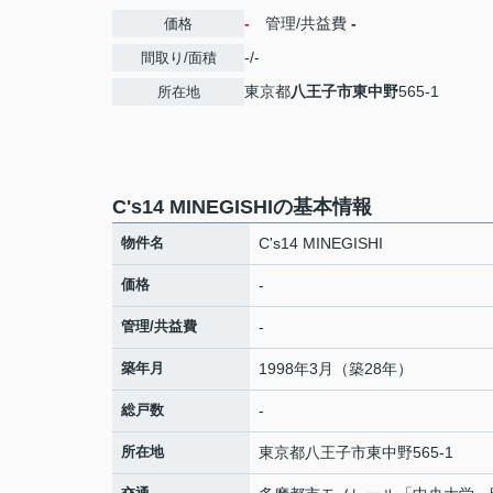
-
管理/共益費
-
価格
-/-
間取り/面積
東京都
八王子市
東中野
565-1
所在地
C's14 MINEGISHIの基本情報
物件名
C's14 MINEGISHI
価格
-
管理/共益費
-
築年月
1998年3月（築28年）
総戸数
-
所在地
東京都
八王子市
東中野
565-1