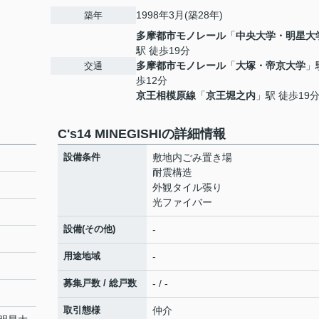
1998年3月(築28年)
築年
多摩都市モノレール
「
中央大学・明星大
駅 徒歩19分
多摩都市モノレール
「
大塚・帝京大学
」
交通
歩12分
京王相模原線
「
京王堀之内
」駅 徒歩19
C's14 MINEGISHIの詳細情報
設備条件
敷地内ごみ置き場
耐震構造
外観タイル張り
光ファイバー
設備(その他)
-
用途地域
-
募集戸数 / 総戸数
- / -
取引態様
仲介