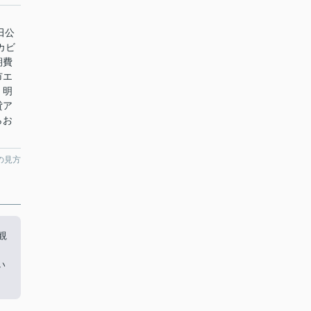
田公
カビ
期費
市エ
・明
貸ア
らお
の見方
観
い