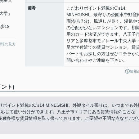
明星大
備考
こだわりポイント満載のC's14
大学
」
MINEGISHI。最寄りの公園東中野窪
園(徒歩7分)。風通しが良く、湿気や
歩19
の心配が少ないマンションです。初
用のカード決済ができます。八王子
リアと多摩都市モノレール中央大学
情報の見方
星大学付近での賃貸マンション、賃
パートをお探しの方はぜひコチラか
問い合わせやご連絡を下さい。
情報
イント)
わりポイント満載のC's14 MINEGISHI。外観タイル張りは、いつまでも外
に応じて使い分けができます。八王子市エリアにある賃貸情報のことな
多種多様な賃貸情報を取り扱っております。ご要望や不明な点などござ