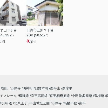
平山５丁目
日野市三沢２丁目
(45.95㎡)
2DK (50.51㎡)
8
万円
万円
丘
豊田
万願寺
明神町
日野本町
西平山
多摩平
市モノレール
横浜線
京王高尾線
京王相模原線
小田急多摩線
青梅線
甲州街道
北八王子
平山城址公園
万願寺
高幡不動
南平