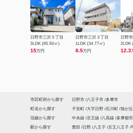
日野市三沢５丁目
日野市三沢３丁目
日野市
3LDK (85.50㎡)
1LDK (34.77㎡)
2LDK 
15
8.5
12.3
万円
万円
市区町村から探す
日野市
八王子市
多摩市
町名から探す
子安町
大字日野
石川町
旭が
沿線から探す
中央線
京王線
八高線
多摩都
駅から探す
豊田
日野
八王子
京王八王子