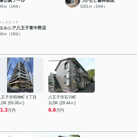
塚公園プール
つかもと歯科医院
065ｍ（14分）
1101ｍ（14分）
ラッグストア
エルシア八王子東中野店
450ｍ（19分）
八王子市明神町３丁目
八王子市石川町
LDK (55.00㎡)
1LDK (29.44㎡)
1.3
6.6
万円
万円