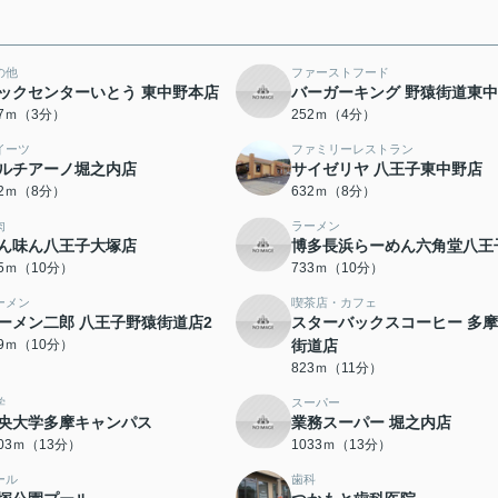
の他
ファーストフード
ックセンターいとう 東中野本店
バーガーキング 野猿街道東
27ｍ（3分）
252ｍ（4分）
イーツ
ファミリーレストラン
ルチアーノ堀之内店
サイゼリヤ 八王子東中野店
92ｍ（8分）
632ｍ（8分）
肉
ラーメン
ん味ん八王子大塚店
博多長浜らーめん六角堂八王
25ｍ（10分）
733ｍ（10分）
ーメン
喫茶店・カフェ
ーメン二郎 八王子野猿街道店2
スターバックスコーヒー 多
39ｍ（10分）
街道店
823ｍ（11分）
学
スーパー
央大学多摩キャンパス
業務スーパー 堀之内店
003ｍ（13分）
1033ｍ（13分）
ール
歯科