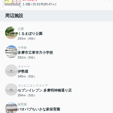
1-2階 / 25.91坪(85.67㎡)
周辺施設
公園
くるまぼり公園
243ｍ（4分）
小学校
多摩市立東寺方小学校
332ｍ（5分）
スイーツ
伊勢屋
340ｍ（5分）
コンビニエンスストア
セブンイレブン 多摩明神橋通り店
354ｍ（5分）
保育園
バオバブちいさな家保育園