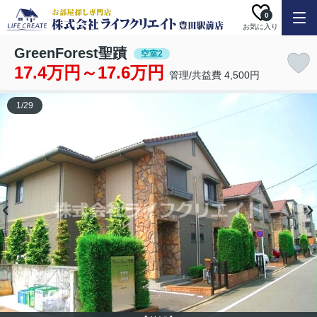
0
お気に入り
GreenForest聖蹟
空室2
17.4万円～17.6万円
管理/共益費 4,500円
1
/
29