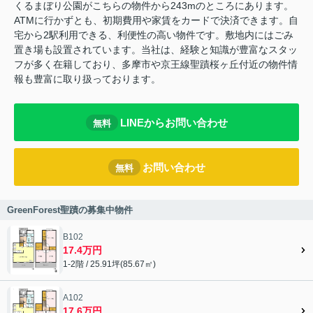
くるまぼり公園がこちらの物件から243mのところにあります。
ATMに行かずとも、初期費用や家賃をカードで決済できます。自
宅から2駅利用できる、利便性の高い物件です。敷地内にはごみ
置き場も設置されています。当社は、経験と知識が豊富なスタッ
フが多く在籍しており、多摩市や京王線聖蹟桜ヶ丘付近の物件情
報も豊富に取り扱っております。
LINEからお問い合わせ
無料
お問い合わせ
無料
GreenForest聖蹟の募集中物件
B102
17.4万円
1-2階 / 25.91坪(85.67㎡)
A102
17.6万円