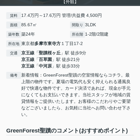
【外観】
17.4万円～17.6万円 管理/共益費 4,500円
賃料
85.67㎡
3LDK
面積
間取り
築24年
1-2階/2階建
築年数
所在階
東京都
多摩市
東寺方
１丁目17-2
所在地
京王線
「
聖蹟桜ヶ丘
」駅 徒歩9分
交通
京王線
「
百草園
」駅 徒歩21分
京王線
「
中河原
」駅 徒歩33分
新着情報：GreenForest聖蹟の空室情報ならコチラ。最
備考
上階の物件です。夏場の電気代も安く抑えられる通風良
好で快適な物件です。カード決済であれば、現金が手元
になくてもお支払いできます。当社スタッフが地域の賃
貸情報をご提供いたします。お客様のこだわりやご要望
などございましたら、お気軽に当社へお問い合わせ下さ
い。
GreenForest聖蹟のコメント(おすすめポイント)