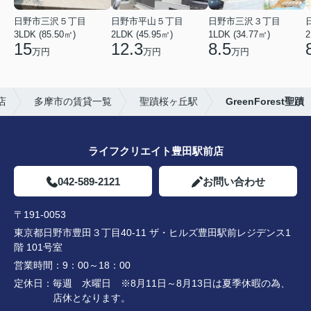
日野市三沢５丁目
日野市平山５丁目
日野市三沢３丁目
3LDK (85.50㎡)
2LDK (45.95㎡)
1LDK (34.77㎡)
2
15
12.3
8.5
万円
万円
万円
店
多摩市の賃貸一覧
聖蹟桜ヶ丘駅
GreenForest聖蹟
ライフクリエイト豊田駅前店
042-589-2121
お問い合わせ
〒191-0053
東京都日野市豊田３丁目40-11 ザ・ヒルズ豊田駅前レジデンス1
階 101号室
営業時間：
9：00～18：00
定休日：
毎週 水曜日 ※8月11日～8月13日は夏季休暇の為、
店休となります。