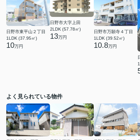
日野市大字上田
2LDK (57.78㎡)
日野市東平山２丁目
日野市万願寺４丁目
13
万円
1LDK (37.95㎡)
1LDK (39.52㎡)
10
10.8
万円
万円
1
よく見られている物件