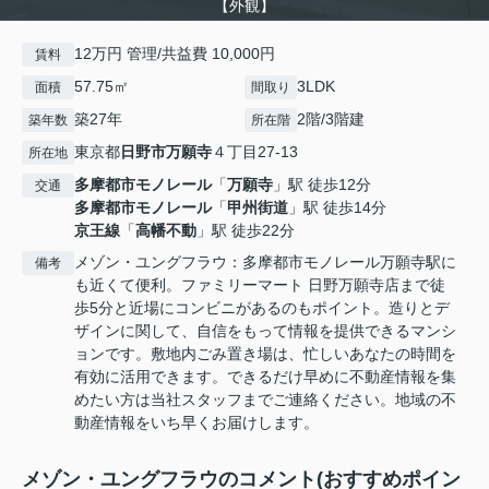
【外観】
12万円 管理/共益費 10,000円
賃料
57.75㎡
3LDK
面積
間取り
築27年
2階/3階建
築年数
所在階
東京都
日野市
万願寺
４丁目27-13
所在地
多摩都市モノレール
「
万願寺
」駅 徒歩12分
交通
多摩都市モノレール
「
甲州街道
」駅 徒歩14分
京王線
「
高幡不動
」駅 徒歩22分
メゾン・ユングフラウ：多摩都市モノレール万願寺駅に
備考
も近くて便利。ファミリーマート 日野万願寺店まで徒
歩5分と近場にコンビニがあるのもポイント。造りとデ
ザインに関して、自信をもって情報を提供できるマンシ
ョンです。敷地内ごみ置き場は、忙しいあなたの時間を
有効に活用できます。できるだけ早めに不動産情報を集
めたい方は当社スタッフまでご連絡ください。地域の不
動産情報をいち早くお届けします。
メゾン・ユングフラウのコメント(おすすめポイン