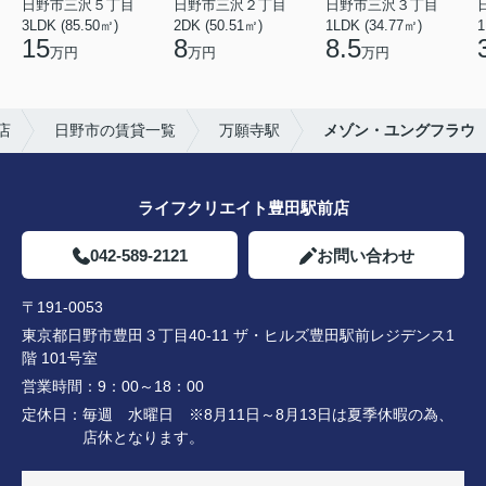
日野市三沢５丁目
日野市三沢２丁目
日野市三沢３丁目
3LDK (85.50㎡)
2DK (50.51㎡)
1LDK (34.77㎡)
1
15
8
8.5
万円
万円
万円
店
日野市の賃貸一覧
万願寺駅
メゾン・ユングフラウ
ライフクリエイト豊田駅前店
042-589-2121
お問い合わせ
〒191-0053
東京都日野市豊田３丁目40-11 ザ・ヒルズ豊田駅前レジデンス1
階 101号室
営業時間：
9：00～18：00
定休日：
毎週 水曜日 ※8月11日～8月13日は夏季休暇の為、
店休となります。