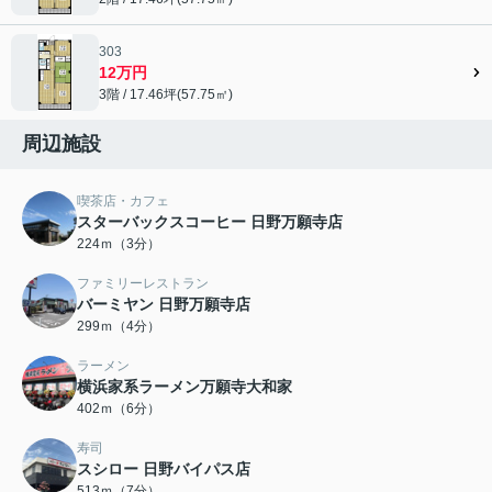
303
12万円
3階 / 17.46坪(57.75㎡)
周辺施設
喫茶店・カフェ
スターバックスコーヒー 日野万願寺店
224ｍ（3分）
ファミリーレストラン
バーミヤン 日野万願寺店
299ｍ（4分）
ラーメン
横浜家系ラーメン万願寺大和家
402ｍ（6分）
寿司
スシロー 日野バイパス店
513ｍ（7分）