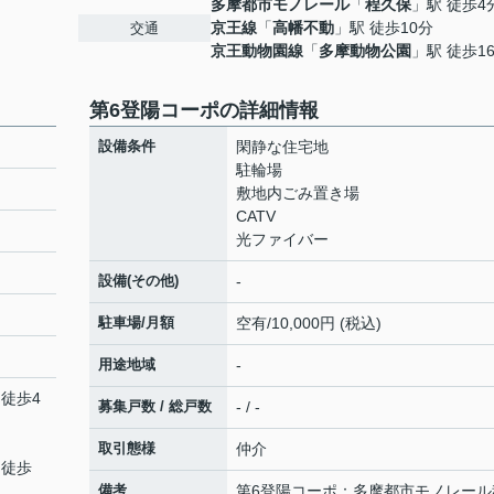
多摩都市モノレール
「
程久保
」駅 徒歩4
京王線
「
高幡不動
」駅 徒歩10分
交通
京王動物園線
「
多摩動物公園
」駅 徒歩1
第6登陽コーポの詳細情報
設備条件
閑静な住宅地
駐輪場
敷地内ごみ置き場
CATV
光ファイバー
設備(その他)
-
駐車場/月額
空有/10,000円 (税込)
用途地域
-
 徒歩4
募集戸数 / 総戸数
- / -
取引態様
仲介
 徒歩
備考
第6登陽コーポ：多摩都市モノレール