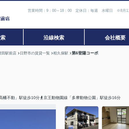
営業時間：9：00～18：00 定休日：毎週 水曜日 ※8月
検索
沿線検索
会社概要
第6登陽コーポ
豊田駅前店
日野市の賃貸一覧
程久保駅
高幡不動」駅徒歩10分
京王動物園線「多摩動物公園」駅徒歩16分