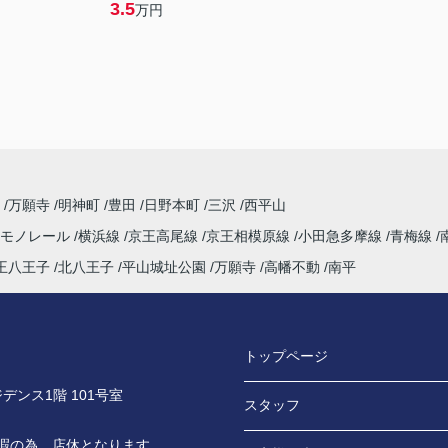
3.5
万円
丘
万願寺
明神町
豊田
日野本町
三沢
西平山
市モノレール
横浜線
京王高尾線
京王相模原線
小田急多摩線
青梅線
王八王子
北八王子
平山城址公園
万願寺
高幡不動
南平
トップページ
デンス1階 101号室
スタッフ
休暇の為、店休となります。