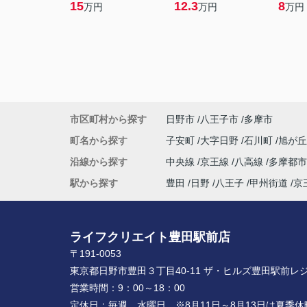
15
12.3
8
万円
万円
万円
市区町村から探す
日野市
八王子市
多摩市
町名から探す
子安町
大字日野
石川町
旭が
沿線から探す
中央線
京王線
八高線
多摩都
駅から探す
豊田
日野
八王子
甲州街道
京
ライフクリエイト豊田駅前店
〒191-0053
東京都日野市豊田３丁目40-11 ザ・ヒルズ豊田駅前レジ
営業時間：
9：00～18：00
定休日：
毎週 水曜日 ※8月11日～8月13日は夏季