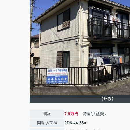
【外観】
7.9万円
管理/共益費
-
価格
2DK/44.33㎡
間取り/面積