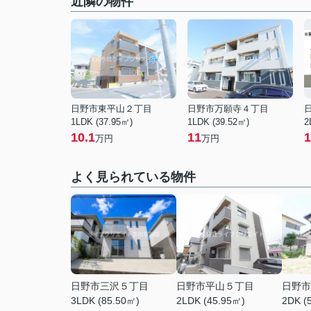
近隣の物件
日野市東平山２丁目
日野市万願寺４丁目
1LDK (37.95㎡)
1LDK (39.52㎡)
2
10.1
11
1
万円
万円
よく見られている物件
日野市三沢５丁目
日野市平山５丁目
日野市
3LDK (85.50㎡)
2LDK (45.95㎡)
2DK (