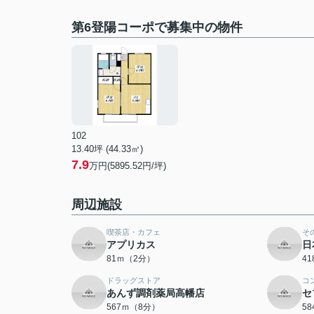
第6登陽コーポで募集中の物件
102
13.40坪 (44.33㎡)
7.9
万円(5895.52円/坪)
周辺施設
喫茶店・カフェ
そ
アプリカス
日
81ｍ（2分）
4
ドラッグストア
コ
あんず調剤薬局高幡店
セ
567ｍ（8分）
5