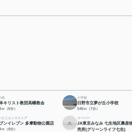
の他
小学校
本キリスト教団高幡教会
日野市立夢が丘小学校
18ｍ（6分）
546ｍ（7分）
ンビニエンスストア
スーパー
ブンイレブン 多摩動物公園店
JA東京みなみ 七生地区農産
84ｍ（8分）
売所(グリーンライフ七生)