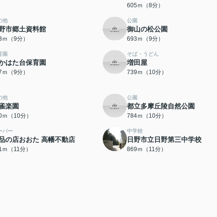
605ｍ（8分）
の他
公園
野市郷土資料館
御山の松公園
73ｍ（9分）
693ｍ（9分）
育園
そば・うどん
かはた台保育園
増田屋
17ｍ（9分）
739ｍ（10分）
の他
公園
雀楽園
都立多摩丘陵自然公園
70ｍ（10分）
784ｍ（10分）
ーパー
中学校
品の店おおた 高幡不動店
日野市立日野第三中学校
51ｍ（11分）
869ｍ（11分）