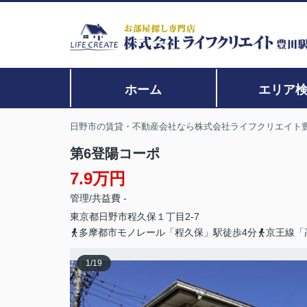
ホーム
エリア
日野市の賃貸・不動産会社なら株式会社ライフクリエイト
第6登陽コーポ
7.9万円
管理/共益費 -
東京都
日野市
程久保
１丁目2-7
多摩都市モノレール「程久保」駅徒歩4分
京王線「
1
/
19