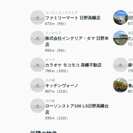
コンビニエンスストア
そ
ファミリーマート 日野高幡店
日
673ｍ（9分）
6
インテリア
保
株式会社インテリア・タマ 日野本
た
店
7
693ｍ（9分）
ダーツ
そ
カラオケ モコモコ 高幡不動店
麻
766ｍ（10分）
7
その他
ス
キッチンヴォーノ
食
807ｍ（11分）
8
その他
ローソンストア100 LS日野高幡台
店
936ｍ（12分）