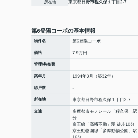
東京都
日野市
程久保
１丁目2-7
所在地
第6登陽コーポの基本情報
物件名
第6登陽コーポ
価格
7.9万円
管理/共益費
-
築年月
1994年3月（築32年）
総戸数
-
所在地
東京都
日野市
程久保
１丁目2-7
交通
多摩都市モノレール
「
程久保
」駅
分
京王線
「
高幡不動
」駅 徒歩10分
京王動物園線
「
多摩動物公園
」駅
16分