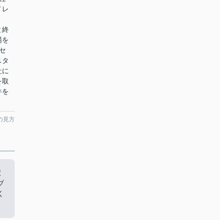
ノレ
と終
場を
セ
スタ
社に
を取
件を
の見方
駅
ブ
く