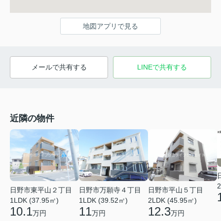
地図アプリで見る
メールで共有する
LINEで共有する
近隣の物件
2
日野市東平山２丁目
日野市万願寺４丁目
日野市平山５丁目
1LDK (37.95㎡)
1LDK (39.52㎡)
2LDK (45.95㎡)
10.1
11
12.3
万円
万円
万円