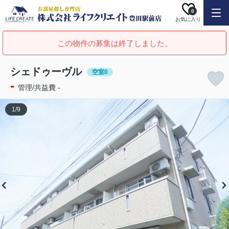
0
お気に入り
この物件の募集は終了しました。
シェドゥーヴル
空室0
-
管理/共益費 -
1
/
9