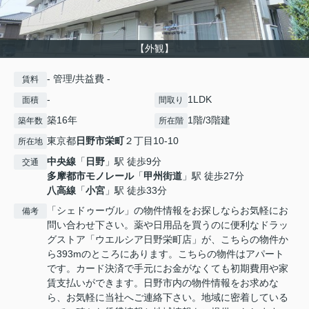
【外観】
- 管理/共益費 -
賃料
-
1LDK
面積
間取り
築16年
1階/3階建
築年数
所在階
東京都
日野市
栄町
２丁目10-10
所在地
中央線
「
日野
」駅 徒歩9分
交通
多摩都市モノレール
「
甲州街道
」駅 徒歩27分
八高線
「
小宮
」駅 徒歩33分
「シェドゥーヴル」の物件情報をお探しならお気軽にお
備考
問い合わせ下さい。薬や日用品を買うのに便利なドラッ
グストア「ウエルシア日野栄町店」が、こちらの物件か
ら393mのところにあります。こちらの物件はアパート
です。カード決済で手元にお金がなくても初期費用や家
賃支払いができます。日野市内の物件情報をお求めな
ら、お気軽に当社へご連絡下さい。地域に密着している