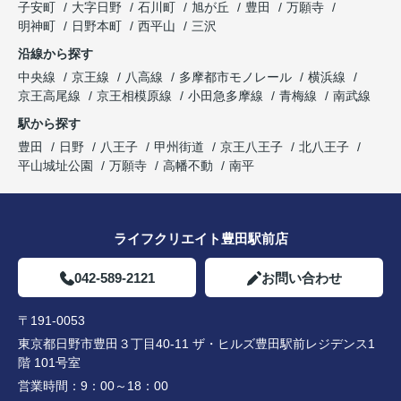
子安町
大字日野
石川町
旭が丘
豊田
万願寺
明神町
日野本町
西平山
三沢
沿線から探す
中央線
京王線
八高線
多摩都市モノレール
横浜線
京王高尾線
京王相模原線
小田急多摩線
青梅線
南武線
駅から探す
豊田
日野
八王子
甲州街道
京王八王子
北八王子
平山城址公園
万願寺
高幡不動
南平
ライフクリエイト豊田駅前店
042-589-2121
お問い合わせ
〒191-0053
東京都日野市豊田３丁目40-11 ザ・ヒルズ豊田駅前レジデンス1
階 101号室
営業時間：
9：00～18：00