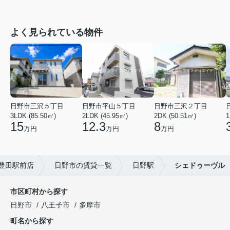
よく見られている物件
日野市三沢５丁目
日野市平山５丁目
日野市三沢２丁目
3LDK (85.50㎡)
2LDK (45.95㎡)
2DK (50.51㎡)
1
15
12.3
8
万円
万円
万円
豊田駅前店
日野市の賃貸一覧
日野駅
シェドゥーヴル
市区町村から探す
日野市
八王子市
多摩市
町名から探す