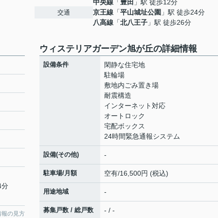
中央線
「
豊田
」駅 徒歩12分
京王線
「
平山城址公園
」駅 徒歩24分
交通
八高線
「
北八王子
」駅 徒歩26分
ウィステリアガーデン旭が丘の詳細情報
設備条件
閑静な住宅地
駐輪場
敷地内ごみ置き場
耐震構造
インターネット対応
オートロック
宅配ボックス
24時間緊急通報システム
設備(その他)
-
駐車場/月額
空有/16,500円 (税込)
4分
用途地域
-
募集戸数 / 総戸数
- / -
情報の見方