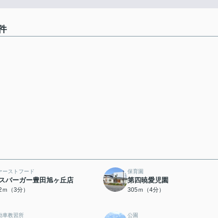
件
ァーストフード
保育園
スバーガー豊田旭ヶ丘店
第四暁愛児園
92ｍ（3分）
305ｍ（4分）
動車教習所
公園