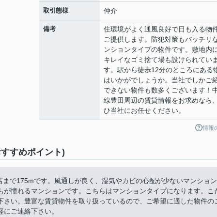
取引態様
仲介
備考
住環境がよく通風良好で日も入る物
ご提供します。防犯対策もバッチリ
ンションタイプの物件です。敷地内
キレイなゴミ捨て場も設けられてい
す。駅から徒歩12分のところにある
はいかがでしょうか。当社でしかご
できない物件も数多くございます！
線豊田周辺の賃貸情報をお求めなら
ひ当社にお任せください。
情報
すすめポイント)
店まで175mです。風通しが良く、湿気やカビの心配が少ないマンション
もが憧れるマンションです。こちらはマンションタイプになります。こ
下さい。豊富な賃貸物件を取り扱っているので、ご希望に適した物件の
軽にご連絡下さい。