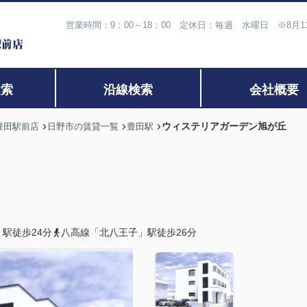
営業時間：9：00～18：00 定休日：毎週 水曜日 ※8月
検索
沿線検索
会社概要
ウィステリアガーデン旭が丘
豊田駅前店
日野市の賃貸一覧
豊田駅
駅徒歩24分
八高線「北八王子」駅徒歩26分