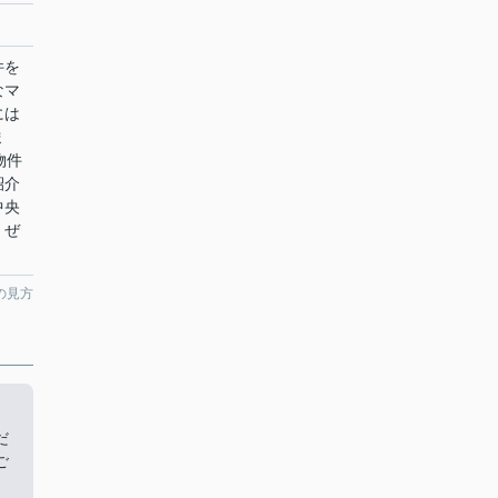
件を
なマ
には
ま
物件
紹介
中央
、ぜ
の見方
だ
ご