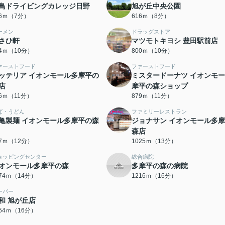
鳥ドライビングカレッジ日野
旭が丘中央公園
56ｍ（7分）
616ｍ（8分）
ーメン
ドラッグストア
さひ軒
マツモトキヨシ 豊田駅前店
24ｍ（10分）
800ｍ（10分）
ァーストフード
ファーストフード
ッテリア イオンモール多摩平の
ミスタードーナツ イオンモ
店
摩平の森ショップ
76ｍ（11分）
879ｍ（11分）
ば・うどん
ファミリーレストラン
亀製麺 イオンモール多摩平の森
ジョナサン イオンモール多
森店
37ｍ（12分）
1025ｍ（13分）
ョッピングセンター
総合病院
オンモール多摩平の森
多摩平の森の病院
074ｍ（14分）
1216ｍ（16分）
ーパー
和 旭が丘店
254ｍ（16分）