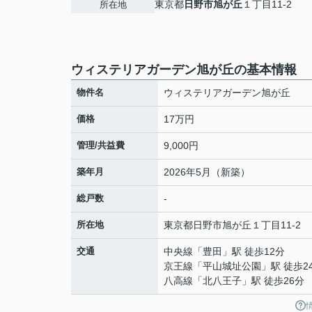
東京都
日野市
旭が丘
１丁目11-2
所在地
ウィステリアガーデン旭が丘の基本情報
物件名
ウィステリアガーデン旭が丘
価格
17万円
管理/共益費
9,000円
築年月
2026年5月（新築）
総戸数
-
所在地
東京都
日野市
旭が丘
１丁目11-2
交通
中央線
「
豊田
」駅 徒歩12分
京王線
「
平山城址公園
」駅 徒歩2
八高線
「
北八王子
」駅 徒歩26分