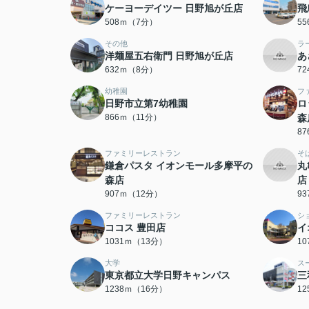
ケーヨーデイツー 日野旭が丘店
飛
508ｍ（7分）
5
その他
ラ
洋麺屋五右衛門 日野旭が丘店
あ
632ｍ（8分）
7
幼稚園
フ
日野市立第7幼稚園
ロ
866ｍ（11分）
森
8
ファミリーレストラン
そ
鎌倉パスタ イオンモール多摩平の
丸
森店
店
907ｍ（12分）
9
ファミリーレストラン
シ
ココス 豊田店
イ
1031ｍ（13分）
1
大学
ス
東京都立大学日野キャンパス
三
1238ｍ（16分）
1