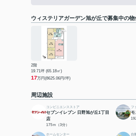
ウィステリアガーデン旭が丘で募集中の物
2階
19.71坪 (65.18㎡)
17
万円(8625.06円/坪)
周辺施設
コンビニエンスストア
フ
セブンイレブン 日野旭が丘1丁目
モ
店
1
175ｍ（3分）
ホームセンター
自