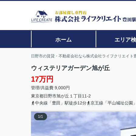
ホーム
エリア
日野市の賃貸・不動産会社なら株式会社ライフクリエイト
ウィステリアガーデン旭が丘
17万円
管理/共益費 9,000円
東京都
日野市
旭が丘
１丁目11-2
中央線「豊田」駅徒歩12分
京王線「平山城址公園」
1
/
1