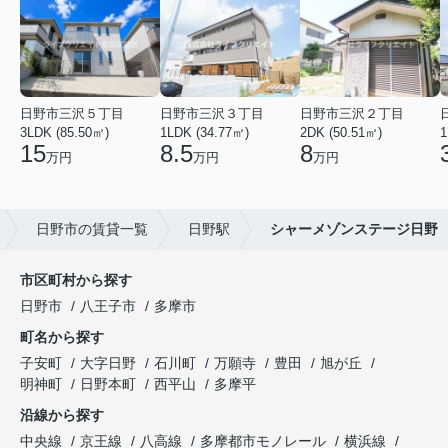
日野市三沢５丁目
日野市三沢３丁目
日野市三沢２丁目
3LDK (85.50㎡)
1LDK (34.77㎡)
2DK (50.51㎡)
1
15
8.5
8
万円
万円
万円
日野市の賃貸一覧
日野駅
シャーメゾンステージ日野
市区町村から探す
日野市
八王子市
多摩市
町名から探す
子安町
大字日野
石川町
万願寺
豊田
旭が丘
明神町
日野本町
西平山
多摩平
沿線から探す
中央線
京王線
八高線
多摩都市モノレール
横浜線