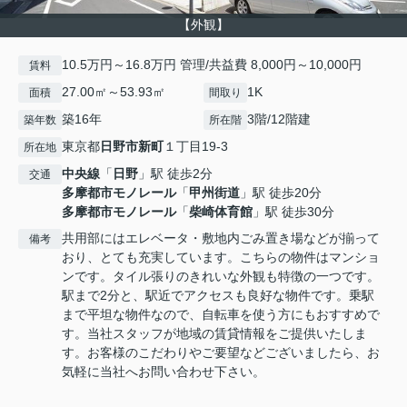
【外観】
10.5万円～16.8万円 管理/共益費 8,000円～10,000円
賃料
27.00㎡～53.93㎡
1K
面積
間取り
築16年
3階/12階建
築年数
所在階
東京都
日野市
新町
１丁目19-3
所在地
中央線
「
日野
」駅 徒歩2分
交通
多摩都市モノレール
「
甲州街道
」駅 徒歩20分
多摩都市モノレール
「
柴崎体育館
」駅 徒歩30分
共用部にはエレベータ・敷地内ごみ置き場などが揃って
備考
おり、とても充実しています。こちらの物件はマンショ
ンです。タイル張りのきれいな外観も特徴の一つです。
駅まで2分と、駅近でアクセスも良好な物件です。乗駅
まで平坦な物件なので、自転車を使う方にもおすすめで
す。当社スタッフが地域の賃貸情報をご提供いたしま
す。お客様のこだわりやご要望などございましたら、お
気軽に当社へお問い合わせ下さい。