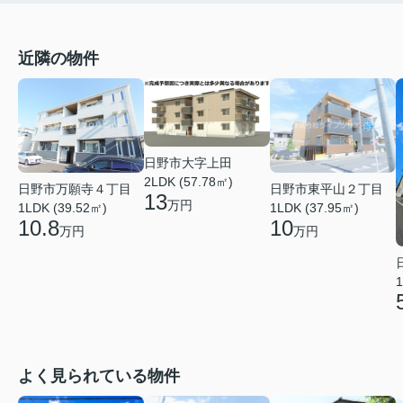
近隣の物件
日野市大字上田
2LDK (57.78㎡)
日野市万願寺４丁目
日野市東平山２丁目
13
万円
1LDK (39.52㎡)
1LDK (37.95㎡)
10.8
10
万円
万円
1
よく見られている物件