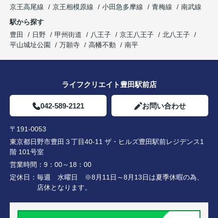
京王高尾線
京王相模原線
小田急多摩線
青梅線
南武線
駅から探す
豊田
日野
甲州街道
八王子
京王八王子
北八王子
平山城址公園
万願寺
高幡不動
南平
ライフクリエイト豊田駅前店
042-589-2121
お問い合わせ
〒191-0053
東京都日野市豊田３丁目40-11 ザ・ヒルズ豊田駅前レジデンス1
階 101号室
営業時間：
9：00～18：00
定休日：
毎週 水曜日 ※8月11日～8月13日は夏季休暇の為、
店休となります。