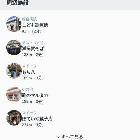
周辺施設
総合病院
こども診療所
81ｍ（2分）
そば・うどん
満留賀そば
133ｍ（2分）
スイーツ
もち八
189ｍ（3分）
その他
靴のマルタカ
189ｍ（3分）
スイーツ
ほていや菓子店
231ｍ（3分）
すべて見る