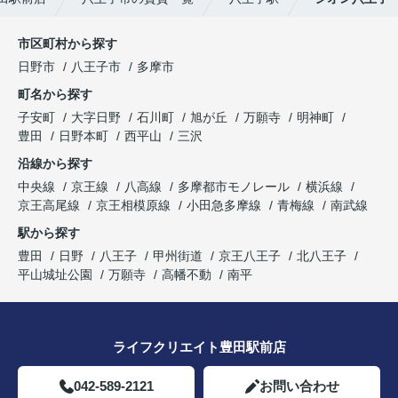
市区町村から探す
日野市
八王子市
多摩市
町名から探す
子安町
大字日野
石川町
旭が丘
万願寺
明神町
豊田
日野本町
西平山
三沢
沿線から探す
中央線
京王線
八高線
多摩都市モノレール
横浜線
京王高尾線
京王相模原線
小田急多摩線
青梅線
南武線
駅から探す
豊田
日野
八王子
甲州街道
京王八王子
北八王子
平山城址公園
万願寺
高幡不動
南平
ライフクリエイト豊田駅前店
042-589-2121
お問い合わせ