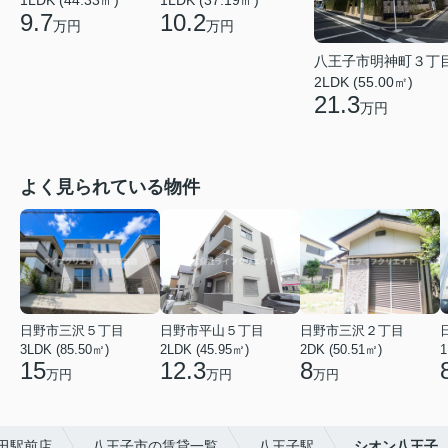
1LDK (44.33㎡)
1LDK (37.19㎡)
9.7
10.2
万円
万円
八王子市明神町３丁
2LDK (55.00㎡)
21.3
万円
よく見られている物件
日野市三沢５丁目
日野市平山５丁目
日野市三沢２丁目
3LDK (85.50㎡)
2LDK (45.95㎡)
2DK (50.51㎡)
1
15
12.3
8
万円
万円
万円
田駅前店
八王子市の賃貸一覧
八王子駅
シオン八王子