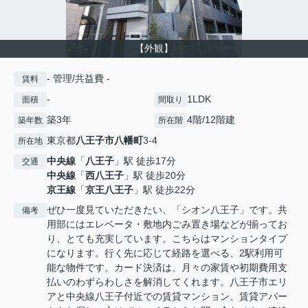
【外観】
- 管理/共益費 -
賃料
-
1LDK
面積
間取り
築3年
4階/12階建
築年数
所在階
東京都
八王子市
八幡町
3-4
所在地
中央線
「
八王子
」駅 徒歩17分
交通
中央線
「
西八王子
」駅 徒歩20分
京王線
「
京王八王子
」駅 徒歩22分
ぜひ一度見ていただきたい、「シオン八王子」です。共
備考
用部にはエレベータ・敷地内ごみ置き場などが揃ってお
り、とても充実しています。こちらはマンションタイプ
になります。行く先に応じて経路を選べる、2駅利用可
能な物件です。カード決済は、月々の家賃や初期費用支
払いのわずらわしさを解消してくれます。八王子市エリ
アと中央線八王子付近での賃貸マンション、賃貸アパー