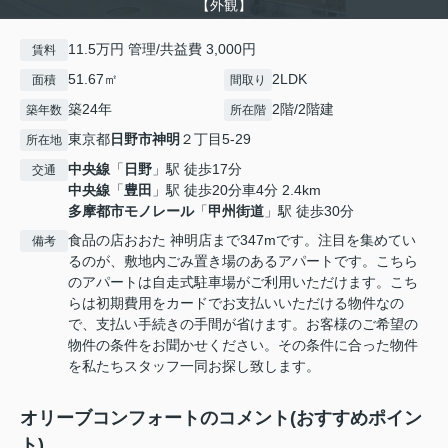
【外観】
11.5万円 管理/共益費 3,000円
賃料
51.67㎡
2LDK
面積
間取り
築24年
2階/2階建
築年数
所在階
東京都
日野市
神明
２丁目5-29
所在地
中央線
「
日野
」駅 徒歩17分
交通
中央線
「
豊田
」駅 徒歩20分車4分 2.4km
多摩都市モノレール
「
甲州街道
」駅 徒歩30分
食品の店おおた 神明店まで347mです。注目を集めてい
備考
るのが、敷地内ごみ置き場のあるアパートです。こちら
のアパートは自走式駐車場がご利用いただけます。こち
らは初期費用をカードでお支払いいただける物件なの
で、支払い手続きの手間が省けます。お客様のご希望の
物件の条件をお聞かせください。その条件に合った物件
を私たちスタッフ一同お探し致します。
オリーブコンフォートのコメント(おすすめポイン
ト)