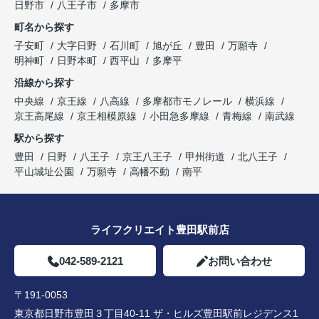
日野市
八王子市
多摩市
町名から探す
子安町
大字日野
石川町
旭が丘
豊田
万願寺
明神町
日野本町
西平山
多摩平
沿線から探す
中央線
京王線
八高線
多摩都市モノレール
横浜線
京王高尾線
京王相模原線
小田急多摩線
青梅線
南武線
駅から探す
豊田
日野
八王子
京王八王子
甲州街道
北八王子
平山城址公園
万願寺
高幡不動
南平
ライフクリエイト豊田駅前店
042-589-2121
お問い合わせ
〒191-0053
東京都日野市豊田３丁目40-11 ザ・ヒルズ豊田駅前レジデンス1