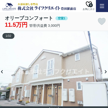
0
お気に入り
オリーブコンフォート
空室1
11.5万円
管理/共益費 3,000円
1
/
32