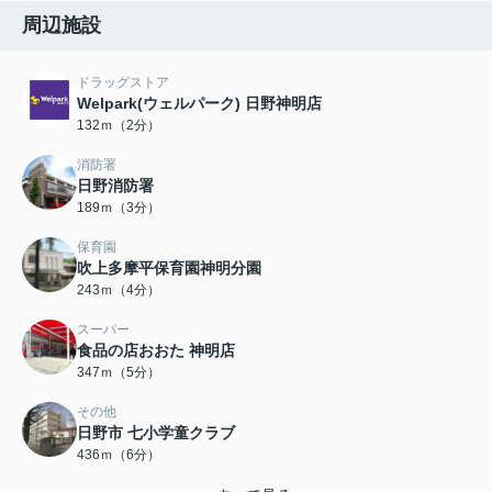
周辺施設
ドラッグストア
Welpark(ウェルパーク) 日野神明店
132ｍ（2分）
消防署
日野消防署
189ｍ（3分）
保育園
吹上多摩平保育園神明分園
243ｍ（4分）
スーパー
食品の店おおた 神明店
347ｍ（5分）
その他
日野市 七小学童クラブ
436ｍ（6分）