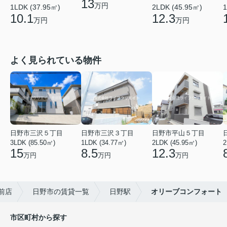
13
万円
1LDK (37.95㎡)
2LDK (45.95㎡)
1
10.1
12.3
万円
万円
よく見られている物件
日野市三沢５丁目
日野市三沢３丁目
日野市平山５丁目
3LDK (85.50㎡)
1LDK (34.77㎡)
2LDK (45.95㎡)
2
15
8.5
12.3
万円
万円
万円
前店
日野市の賃貸一覧
日野駅
オリーブコンフォート
市区町村から探す