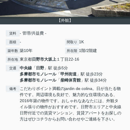
【外観】
- 管理/共益費 -
賃料
-
1K
面積
間取り
築10年
1階/2階建
築年数
所在階
東京都
日野市
大坂上
１丁目22-16
所在地
中央線
「
日野
」駅 徒歩5分
交通
多摩都市モノレール
「
甲州街道
」駅 徒歩23分
多摩都市モノレール
「
柴崎体育館
」駅 徒歩34分
こだわりポイント満載のjardin de colina。日が当たる物
備考
件です。周辺環境も良好で、魅力的な住環境のある、
2016年築の物件です。おしゃれなあなたには、外観タ
イル張りの物件がおすすめです。日野市エリアと中央線
日野付近での賃貸マンション、賃貸アパートをお探しの
方はぜひコチラからお問い合わせやご連絡を下さい。