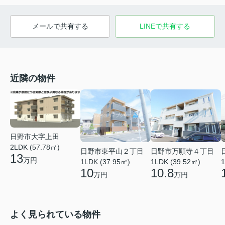
メールで共有する
LINEで共有する
近隣の物件
日野市大字上田
2LDK (57.78㎡)
日野市東平山２丁目
日野市万願寺４丁目
13
万円
1LDK (37.95㎡)
1LDK (39.52㎡)
1
10
10.8
万円
万円
よく見られている物件