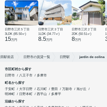
日野市三沢５丁目
日野市三沢３丁目
日野市三沢２丁目
3LDK (85.50㎡)
1LDK (34.77㎡)
2DK (50.51㎡)
1
15
8.5
8
万円
万円
万円
豊田駅前店
日野市の賃貸一覧
日野駅
jardin de colina
市区町村から探す
日野市
八王子市
多摩市
町名から探す
子安町
大字日野
石川町
豊田
万願寺
旭が丘
明神町
日野本町
西平山
多摩平
沿線から探す