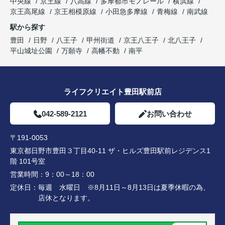
中央線
京王線
八高線
多摩都市モノレール
横浜線
京王高尾線
京王相模原線
小田急多摩線
青梅線
南武線
駅から探す
豊田
日野
八王子
甲州街道
京王八王子
北八王子
平山城址公園
万願寺
高幡不動
南平
ライフクリエイト豊田駅前店
042-589-2121
お問い合わせ
〒191-0053
東京都日野市豊田３丁目40-11 ザ・ヒルズ豊田駅前レジデンス1
階 101号室
営業時間：
9：00～18：00
定休日：
毎週 水曜日 ※8月11日～8月13日は夏季休暇の為、
店休となります。