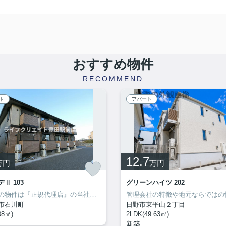
おすすめ物件
RECOMMEND
ト
アパート
12.7
万円
万円
Ⅱ 103
グリーンハイツ 202
こちらの物件は『正規代理店』の当社へお問い合わせください！ご来店・お問い合わせをお待ちしてます♪♪
市石川町
日野市東平山２丁目
08㎡)
2LDK(49.63㎡)
新築