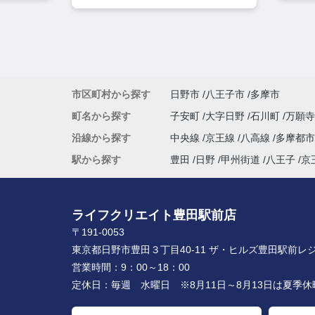
市区町村から探す
日野市
八王子市
多摩市
町名から探す
子安町
大字日野
石川町
万願
沿線から探す
中央線
京王線
八高線
多摩都
駅から探す
豊田
日野
甲州街道
八王子
京
ライフクリエイト豊田駅前店
〒191-0053
東京都日野市豊田３丁目40-11 ザ・ヒルズ豊田駅前レジ
営業時間：
9：00～18：00
定休日：
毎週 水曜日 ※8月11日～8月13日は夏季