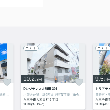
アパート
アパート
10.2
9.5
万円
万
Dレジデンス大和田 301
トリアテュ
管理会社の特徴や地元ならではの情報も当社ならお伝え出来ます！
日野市の不動産会社 賃貸のことなら株式会社ライ
小型犬か猫、計2匹まで飼育可能（敷金1ヶ月プラス）ネット無料
八王子市大和田町５丁目
八王子市
1LDK(37.19㎡)
1LDK(44.