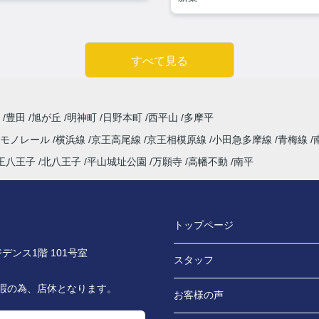
すべて見る
寺
豊田
旭が丘
明神町
日野本町
西平山
多摩平
市モノレール
横浜線
京王高尾線
京王相模原線
小田急多摩線
青梅線
王八王子
北八王子
平山城址公園
万願寺
高幡不動
南平
トップページ
デンス1階 101号室
スタッフ
休暇の為、店休となります。
お客様の声