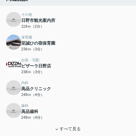
その他
日野市観光案内所
119ｍ（2分）
保育園
至誠ひの宿保育園
236ｍ（3分）
出前・宅配
ピザーラ日野店
238ｍ（3分）
内科
高品クリニック
249ｍ（4分）
歯科
高品歯科
249ｍ（4分）
すべて見る