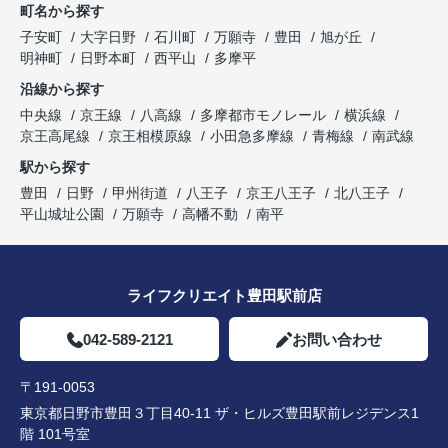
町名から探す
子安町
大字日野
石川町
万願寺
豊田
旭が丘
明神町
日野本町
西平山
多摩平
沿線から探す
中央線
京王線
八高線
多摩都市モノレール
横浜線
京王高尾線
京王相模原線
小田急多摩線
青梅線
南武線
駅から探す
豊田
日野
甲州街道
八王子
京王八王子
北八王子
平山城址公園
万願寺
高幡不動
南平
ライフクリエイト豊田駅前店
042-589-2121
お問い合わせ
〒191-0053
東京都日野市豊田３丁目40-11 ザ・ヒルズ豊田駅前レジデンス1
階 101号室