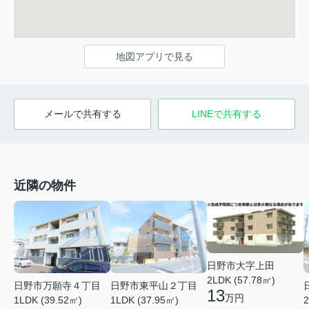
地図アプリで見る
メールで共有する
LINEで共有する
近隣の物件
日野市大字上田
2LDK (57.78㎡)
日野市万願寺４丁目
日野市東平山２丁目
13
万円
1LDK (39.52㎡)
1LDK (37.95㎡)
2