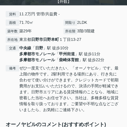
【外観】
11.2万円 管理/共益費 -
賃料
71.70㎡
2LDK
面積
間取り
築29年
3階/3階建
築年数
所在階
東京都
日野市
日野本町
１丁目13-27
所在地
中央線
「
日野
」駅 徒歩10分
交通
多摩都市モノレール
「
甲州街道
」駅 徒歩11分
多摩都市モノレール
「
柴崎体育館
」駅 徒歩22分
ぜひ一度見ていただきたい、「オーノヤビル」です。最
備考
上階の物件です。2駅利用できる場所にあり、行き先に
合わせて使い分けができます。クレジットカードで初期
費用がお支払いいただけるので、決済の手間が軽減でき
ます。日野市エリアにある賃貸情報のことなら、地域に
密着した当社へお任せ下さい。当社は、多種多様な賃貸
情報を取り扱っております。ご要望や不明な点などござ
いましたら、お気軽にご連絡下さい。
オーノヤビルのコメント(おすすめポイント)