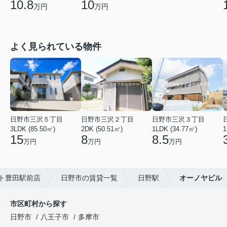
10.8
10
万円
万円
よく見られている物件
日野市三沢５丁目
日野市三沢２丁目
日野市三沢３丁目
3LDK (85.50㎡)
2DK (50.51㎡)
1LDK (34.77㎡)
1
15
8
8.5
万円
万円
万円
ト豊田駅前店
日野市の賃貸一覧
日野駅
オーノヤビル
市区町村から探す
日野市
八王子市
多摩市