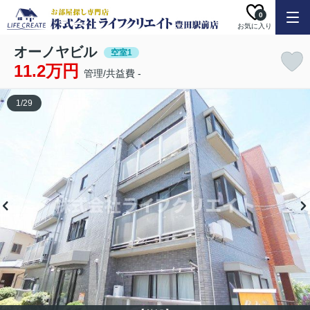
0
お気に入り
オーノヤビル
空室1
11.2万円
管理/共益費 -
1
/
29