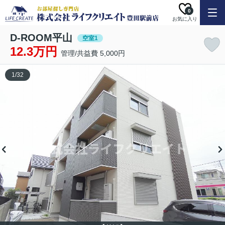
0
お気に入り
D-ROOM平山
空室1
12.3万円
管理/共益費 5,000円
1
/
32