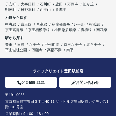
子安町
大字日野
石川町
豊田
万願寺
旭が丘
明神町
日野本町
西平山
多摩平
沿線から探す
中央線
京王線
八高線
多摩都市モノレール
横浜線
京王高尾線
京王相模原線
小田急多摩線
青梅線
南武線
駅から探す
豊田
日野
八王子
甲州街道
京王八王子
北八王子
平山城址公園
万願寺
高幡不動
南平
ライフクリエイト豊田駅前店
042-589-2121
お問い合わせ
〒191-0053
東京都日野市豊田３丁目40-11 ザ・ヒルズ豊田駅前レジデンス1
階 101号室
営業時間：
9：00～18：00