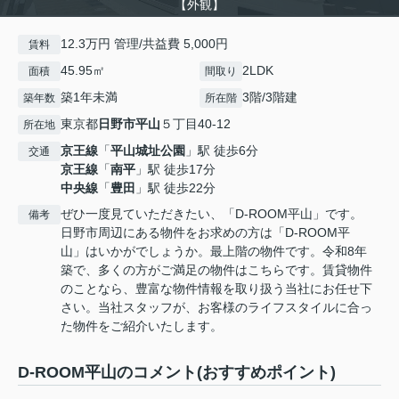
【外観】
12.3万円 管理/共益費 5,000円
賃料
45.95㎡
2LDK
面積
間取り
築1年未満
3階/3階建
築年数
所在階
東京都
日野市
平山
５丁目40-12
所在地
京王線
「
平山城址公園
」駅 徒歩6分
交通
京王線
「
南平
」駅 徒歩17分
中央線
「
豊田
」駅 徒歩22分
ぜひ一度見ていただきたい、「D-ROOM平山」です。
備考
日野市周辺にある物件をお求めの方は「D-ROOM平
山」はいかがでしょうか。最上階の物件です。令和8年
築で、多くの方がご満足の物件はこちらです。賃貸物件
のことなら、豊富な物件情報を取り扱う当社にお任せ下
さい。当社スタッフが、お客様のライフスタイルに合っ
た物件をご紹介いたします。
D-ROOM平山のコメント(おすすめポイント)