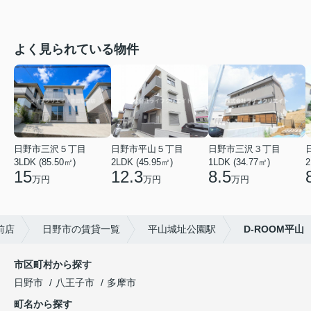
よく見られている物件
日野市三沢５丁目
日野市平山５丁目
日野市三沢３丁目
3LDK (85.50㎡)
2LDK (45.95㎡)
1LDK (34.77㎡)
2
15
12.3
8.5
万円
万円
万円
前店
日野市の賃貸一覧
平山城址公園駅
D-ROOM平山
市区町村から探す
日野市
八王子市
多摩市
町名から探す