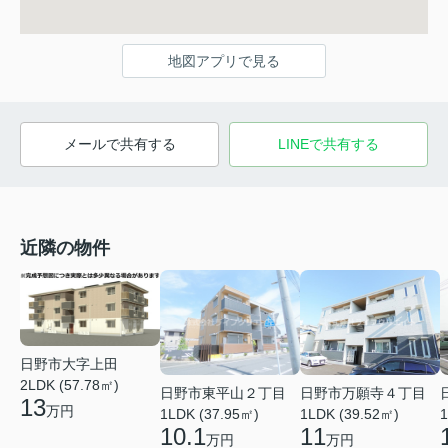
地図アプリで見る
メールで共有する
LINEで共有する
近隣の物件
日野市大字上田
2LDK (57.78㎡)
日野市東平山２丁目
日野市万願寺４丁目
13
万円
1LDK (37.95㎡)
1LDK (39.52㎡)
1
10.1
11
万円
万円