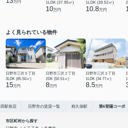
13
万円
1LDK (37.95㎡)
1LDK (39.52㎡)
2
10
10.8
万円
万円
よく見られている物件
日野市三沢５丁目
日野市三沢２丁目
日野市三沢３丁目
3LDK (85.50㎡)
2DK (50.51㎡)
1LDK (34.77㎡)
1
15
8
8.5
万円
万円
万円
豊田駅前店
日野市の賃貸一覧
程久保駅
第6登陽コーポ
市区町村から探す