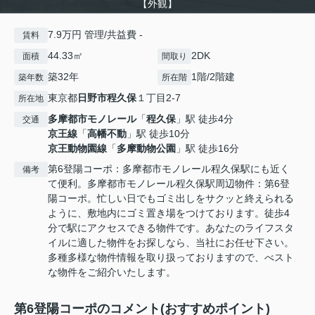
【外観】
7.9万円 管理/共益費 -
賃料
44.33㎡
2DK
面積
間取り
築32年
1階/2階建
築年数
所在階
東京都
日野市
程久保
１丁目2-7
所在地
多摩都市モノレール
「
程久保
」駅 徒歩4分
交通
京王線
「
高幡不動
」駅 徒歩10分
京王動物園線
「
多摩動物公園
」駅 徒歩16分
第6登陽コーポ：多摩都市モノレール程久保駅にも近く
備考
て便利。多摩都市モノレール程久保駅周辺物件：第6登
陽コーポ。忙しい日でもゴミ出しをサクッと終えられる
ように、敷地内にゴミ置き場をつけております。徒歩4
分で駅にアクセスできる物件です。あなたのライフスタ
イルに適した物件をお探しなら、当社にお任せ下さい。
多種多様な物件情報を取り扱っておりますので、べスト
な物件をご紹介いたします。
第6登陽コーポのコメント(おすすめポイント)