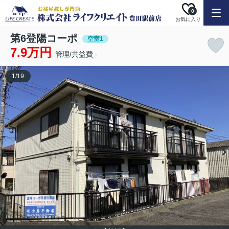
0
お気に入り
第6登陽コーポ
空室1
7.9万円
管理/共益費 -
1
/
19