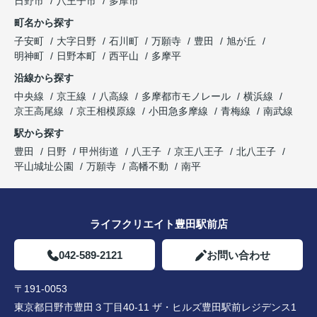
日野市
八王子市
多摩市
町名から探す
子安町
大字日野
石川町
万願寺
豊田
旭が丘
明神町
日野本町
西平山
多摩平
沿線から探す
中央線
京王線
八高線
多摩都市モノレール
横浜線
京王高尾線
京王相模原線
小田急多摩線
青梅線
南武線
駅から探す
豊田
日野
甲州街道
八王子
京王八王子
北八王子
平山城址公園
万願寺
高幡不動
南平
ライフクリエイト豊田駅前店
042-589-2121
お問い合わせ
〒191-0053
東京都日野市豊田３丁目40-11 ザ・ヒルズ豊田駅前レジデンス1