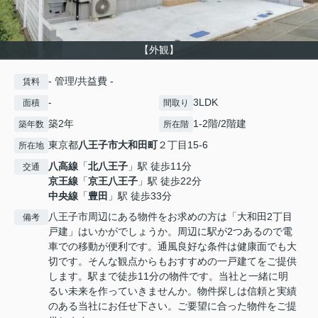
【外観】
- 管理/共益費 -
賃料
-
3LDK
面積
間取り
築2年
1-2階/2階建
築年数
所在階
東京都
八王子市
大和田町
２丁目15-6
所在地
八高線
「
北八王子
」駅 徒歩11分
交通
京王線
「
京王八王子
」駅 徒歩22分
中央線
「
豊田
」駅 徒歩33分
八王子市周辺にある物件をお求めの方は「大和田2丁目
備考
戸建」はいかがでしょうか。周辺に駅が2つあるので電
車での移動が便利です。通風良好な条件は健康面でも大
切です。そんな観点からもおすすめの一戸建てをご提供
します。駅まで徒歩11分の物件です。当社と一緒に明
るい未来を作っていきませんか。物件探しは信頼と実績
のある当社にお任せ下さい。ご要望に合った物件をご提