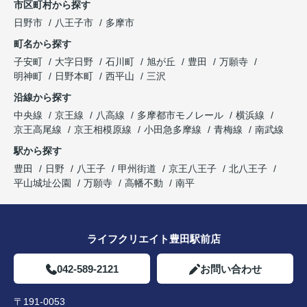
市区町村から探す
日野市
八王子市
多摩市
町名から探す
子安町
大字日野
石川町
旭が丘
豊田
万願寺
明神町
日野本町
西平山
三沢
沿線から探す
中央線
京王線
八高線
多摩都市モノレール
横浜線
京王高尾線
京王相模原線
小田急多摩線
青梅線
南武線
駅から探す
豊田
日野
八王子
甲州街道
京王八王子
北八王子
平山城址公園
万願寺
高幡不動
南平
ライフクリエイト豊田駅前店
042-589-2121
お問い合わせ
〒191-0053