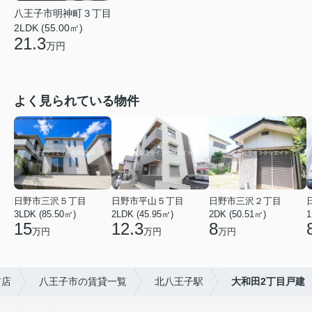
八王子市明神町３丁目
2LDK (55.00㎡)
21.3
万円
よく見られている物件
日野市三沢５丁目
日野市平山５丁目
日野市三沢２丁目
3LDK (85.50㎡)
2LDK (45.95㎡)
2DK (50.51㎡)
1
15
12.3
8
万円
万円
万円
前店
八王子市の賃貸一覧
北八王子駅
大和田2丁目戸建