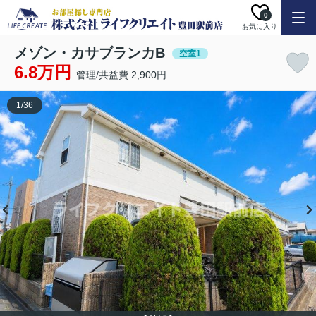
0
お気に入り
メゾン・カサブランカB
空室1
6.8万円
管理/共益費 2,900円
1
/
36