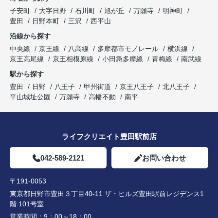
子安町
大字日野
石川町
旭が丘
万願寺
明神町
豊田
日野本町
三沢
西平山
沿線から探す
中央線
京王線
八高線
多摩都市モノレール
横浜線
京王高尾線
京王相模原線
小田急多摩線
青梅線
南武線
駅から探す
豊田
日野
八王子
甲州街道
京王八王子
北八王子
平山城址公園
万願寺
高幡不動
南平
ライフクリエイト豊田駅前店
042-589-2121
お問い合わせ
〒191-0053
東京都日野市豊田３丁目40-11 ザ・ヒルズ豊田駅前レジデンス1
階 101号室
営業時間：
9：00～18：00