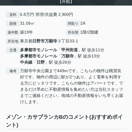
【外観】
6.8万円 管理/共益費 2,900円
賃料
31.09㎡
1R
面積
間取り
築19年
1階/2階建
築年数
所在階
東京都
日野市
万願寺
３丁目33-1
所在地
多摩都市モノレール
「
甲州街道
」駅 徒歩11分
交通
多摩都市モノレール
「
万願寺
」駅 徒歩13分
中央線
「
日野
」駅 徒歩26分
万願寺中央公園まで449mです。こちらの物件は眺望良
備考
好です。物件の周辺に駅が2つあり、よく電車を利用す
る方にピッタリです。こちらの物件はアパートです。で
きるだけ早めに不動産情報を集めたい方は当社スタッフ
までご連絡ください。地域の不動産情報をいち早くお届
けします。
メゾン・カサブランカBのコメント(おすすめポイ
ント)