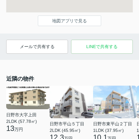
地図アプリで見る
メールで共有する
LINEで共有する
近隣の物件
日野市大字上田
2LDK (57.78㎡)
日野市平山５丁目
日野市東平山２丁目
13
万円
2LDK (45.95㎡)
1LDK (37.95㎡)
1
12.3
10.1
万円
万円