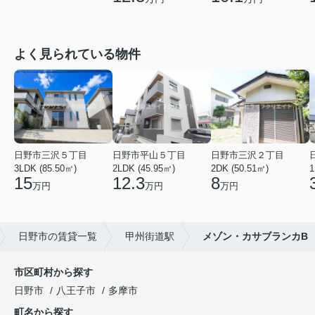
よく見られている物件
日野市三沢５丁目
日野市平山５丁目
日野市三沢２丁目
3LDK (85.50㎡)
2LDK (45.95㎡)
2DK (50.51㎡)
1
15
12.3
8
万円
万円
万円
日野市の賃貸一覧
甲州街道駅
メゾン・カサブランカB
市区町村から探す
日野市
八王子市
多摩市
町名から探す