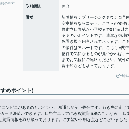
情報の見方
取引態様
仲介
備考
新着情報：ブリージングタウン百草
空室情報ならコチラ。こちらの物件
野市立日野第八小学校まで914m以内
あるのがポイントです。清潔な敷地
み置き場も用意されております。こ
の物件はアパートです。こちら日野
物件で気になるものが見つかれば、
までお気軽にご連絡ください。物件
覧予約なども承っております。
情報
すめポイント)
場にコンビニがあるのもポイント。風通しが良い物件です。行き先に応じ
のカード決済ができます。日野市エリアにある賃貸情報のことなら、地
な賃貸情報を取り扱っております。ご要望や不明な点などございました