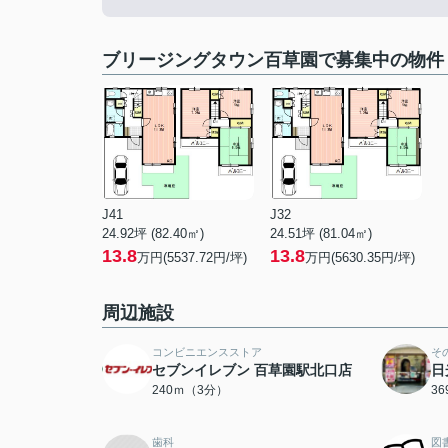
ブリージングタウン百草園で募集中の物件
J41
J32
24.92坪 (82.40㎡)
24.51坪 (81.04㎡)
13.8
13.8
万円(5537.72円/坪)
万円(5630.35円/坪)
周辺施設
コンビニエンスストア
そ
セブンイレブン 百草園駅北口店
日
240ｍ（3分）
3
歯科
図