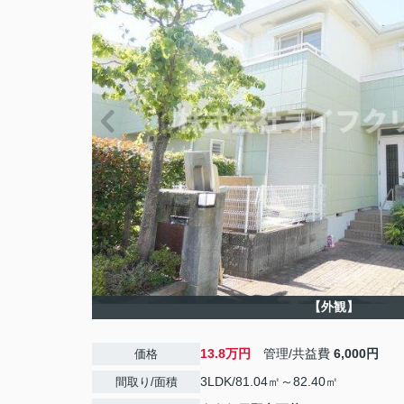
【外観】
13.8万円
管理/共益費
6,000円
価格
3LDK/81.04㎡～82.40㎡
間取り/面積