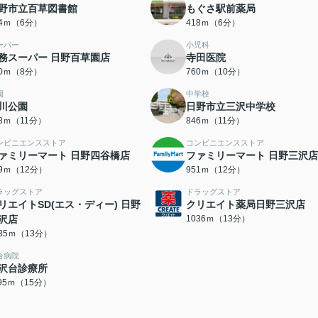
野市立百草図書館
もぐさ駅前薬局
14ｍ（6分）
418ｍ（6分）
ーパー
小児科
務スーパー 日野百草園店
寺田医院
30ｍ（8分）
760ｍ（10分）
園
中学校
川公園
日野市立三沢中学校
43ｍ（11分）
846ｍ（11分）
ンビニエンスストア
コンビニエンスストア
ァミリーマート 日野四谷橋店
ファミリーマート 日野三沢店
49ｍ（12分）
951ｍ（12分）
ラッグストア
ドラッグストア
リエイトSD(エス・ディー) 日野
クリエイト薬局日野三沢店
沢店
1036ｍ（13分）
035ｍ（13分）
合病院
沢台診療所
195ｍ（15分）