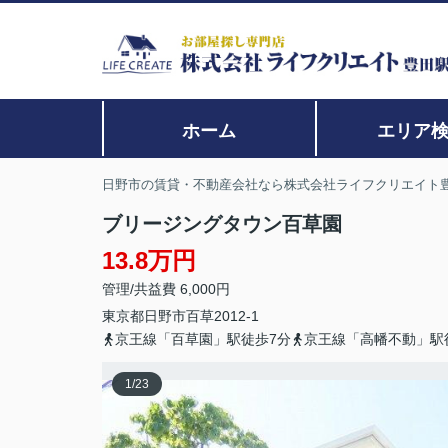
ホーム
エリア
日野市の賃貸・不動産会社なら株式会社ライフクリエイト
ブリージングタウン百草園
13.8万円
管理/共益費 6,000円
東京都
日野市
百草
2012-1
京王線「百草園」駅徒歩7分
京王線「高幡不動」駅
1
/
23