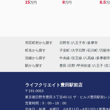
15
8
8.5
万円
万円
万
市区町村から探す
日野市
八王子市
多摩市
町名から探す
子安町
大字日野
石川町
万願
沿線から探す
中央線
京王線
八高線
多摩都
駅から探す
豊田
日野
甲州街道
八王子
京
ライフクリエイト豊田駅前店
〒191-0053
東京都日野市豊田３丁目40-11 ザ・ヒルズ豊田駅前レジ
営業時間：
9：00～18：00
定休日：
毎週 水曜日 ※8月11日～8月13日は夏季