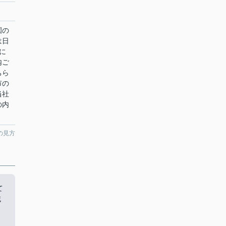
園の
は日
に
内ご
ちら
市の
当社
の内
の見方
て
域