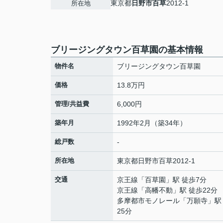
東京都
日野市
百草
2012-1
所在地
ブリージングタウン百草園の基本情報
物件名
ブリージングタウン百草園
価格
13.8万円
管理/共益費
6,000円
築年月
1992年2月（築34年）
総戸数
-
所在地
東京都
日野市
百草
2012-1
交通
京王線
「
百草園
」駅 徒歩7分
京王線
「
高幡不動
」駅 徒歩22分
多摩都市モノレール
「
万願寺
」駅
25分