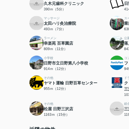
久木元歯科クリニック
日
390ｍ（5分）
4
マッサージ
ス
太田ハリ灸治療院
業
493ｍ（7分）
6
ラーメン
公
幸楽苑 百草園店
落
809ｍ（11分）
8
小学校
コ
日野市立日野第八小学校
フ
914ｍ（12分）
9
その他
ド
ヤマト運輸 日野百草センター
ク
955ｍ（12分）
三
1
その他
総
松屋 日野三沢店
三
1163ｍ（15分）
1