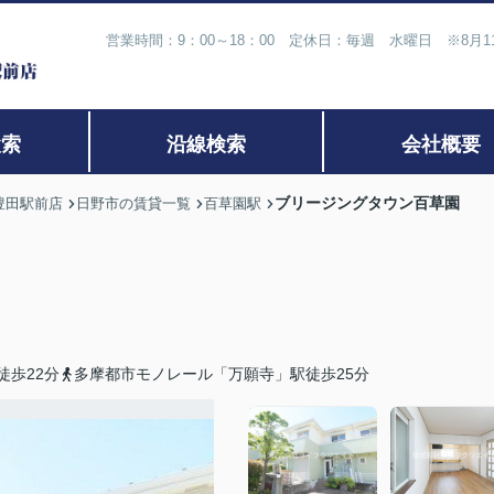
営業時間：9：00～18：00 定休日：毎週 水曜日 ※8月
検索
沿線検索
会社概要
ブリージングタウン百草園
豊田駅前店
日野市の賃貸一覧
百草園駅
徒歩22分
多摩都市モノレール「万願寺」駅徒歩25分