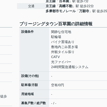
京王線
「
百草園
」駅 徒歩7分
京王線
「
高幡不動
」駅 徒歩22分
交通
多摩都市モノレール
「
万願寺
」駅 徒歩2
ブリージングタウン百草園の詳細情報
設備条件
閑静な住宅地
駐輪場
バイク置場あり
敷地内ごみ置き場
外観タイル張り
CATV
光ファイバー
24時間緊急通報システム
設備(その他)
-
駐車場/月額
空有/0円
用途地域
-
 徒歩
募集戸数 / 総戸数
- / -