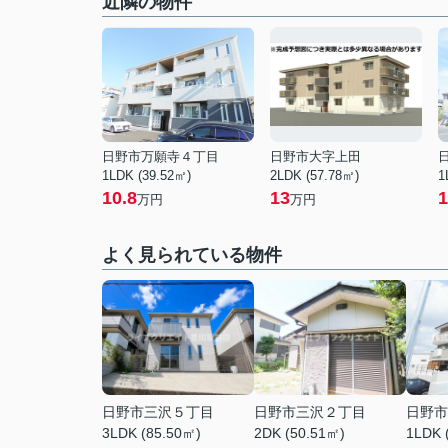
近隣の物件
日野市万願寺４丁目
日野市大字上田
1LDK (39.52㎡)
2LDK (57.78㎡)
1
10.8
13
1
万円
万円
よく見られている物件
日野市三沢５丁目
日野市三沢２丁目
日野市
3LDK (85.50㎡)
2DK (50.51㎡)
1LDK 