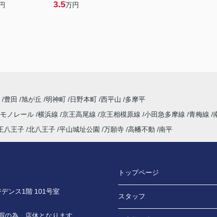
3.5
円
万円
寺
豊田
旭が丘
明神町
日野本町
西平山
多摩平
市モノレール
横浜線
京王高尾線
京王相模原線
小田急多摩線
青梅線
王八王子
北八王子
平山城址公園
万願寺
高幡不動
南平
トップページ
デンス1階 101号室
スタッフ
休暇の為、店休となります。