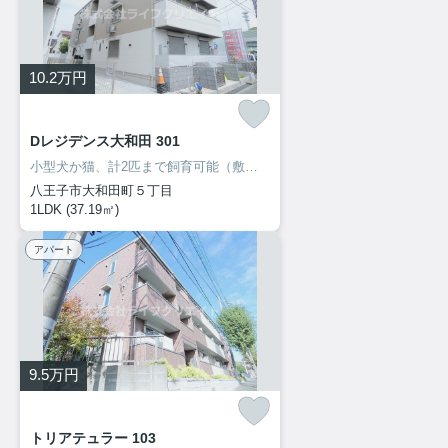
10.2
万円
Dレジデンス大和田 301
小型犬か猫、計2匹まで飼育可能（敷金1ヶ月プラス）ネット無料
八王子市大和田町５丁目
1LDK (37.19㎡)
アパート
9.5
万円
トリアテュラー 103