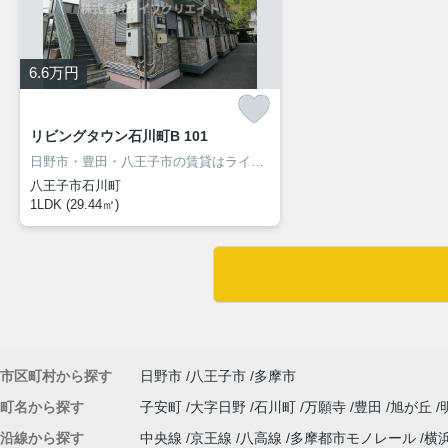
6.6
万円
リビングタウン石川町B 101
日野市・豊田・八王子市の賃貸はライフクリエイト豊田駅前店へ♪ご来店・お問い合わせをお待ちしてます♪♪
八王子市石川町
1LDK (29.44㎡)
市区町村から探す
日野市
八王子市
多摩市
町名から探す
子安町
大字日野
石川町
万願寺
豊田
旭が丘
沿線から探す
中央線
京王線
八高線
多摩都市モノレール
横