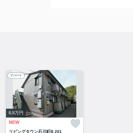
アパート
6.8
万円
NEW
リビングタウン石川町B 201