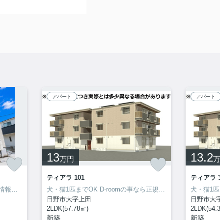
アパート
アパート
13
13.2
万円
ティアラ 101
ティアラ 3
管理会社の特徴や地元ならではの情報も当社ならお伝え出来ます！
犬・猫1匹までOK D-roomの事なら正規代理店の当社に！ご来店・お問い合わせをお待ちしてます♪♪
日野市大字上田
日野市大
2LDK(57.78㎡)
2LDK(54.
新築
新築