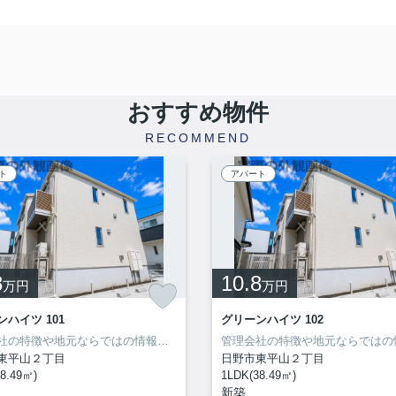
おすすめ物件
RECOMMEND
ト
アパート
8
10.8
万円
万円
ハイツ 101
グリーンハイツ 102
管理会社の特徴や地元ならではの情報も当社ならお伝え出来ます！
東平山２丁目
日野市東平山２丁目
8.49㎡)
1LDK(38.49㎡)
新築