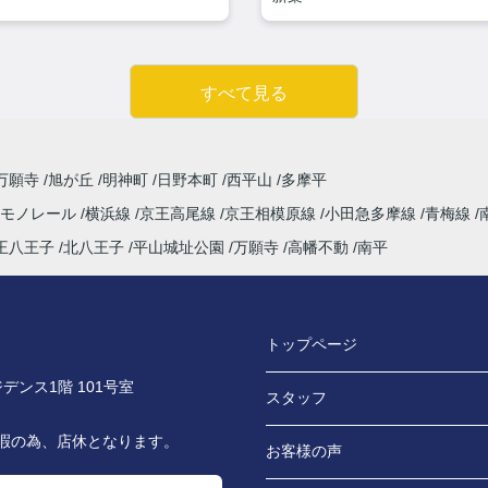
すべて見る
万願寺
旭が丘
明神町
日野本町
西平山
多摩平
市モノレール
横浜線
京王高尾線
京王相模原線
小田急多摩線
青梅線
王八王子
北八王子
平山城址公園
万願寺
高幡不動
南平
トップページ
デンス1階 101号室
スタッフ
休暇の為、店休となります。
お客様の声