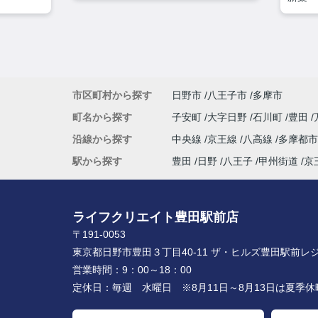
市区町村から探す
日野市
八王子市
多摩市
町名から探す
子安町
大字日野
石川町
豊田
沿線から探す
中央線
京王線
八高線
多摩都
駅から探す
豊田
日野
八王子
甲州街道
京
ライフクリエイト豊田駅前店
〒191-0053
東京都日野市豊田３丁目40-11 ザ・ヒルズ豊田駅前レジ
営業時間：
9：00～18：00
定休日：
毎週 水曜日 ※8月11日～8月13日は夏季