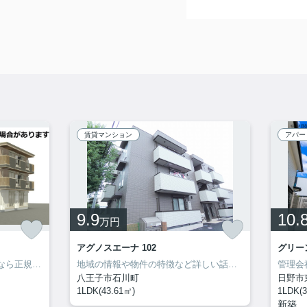
賃貸マンション
アパー
9.9
10.
万円
アグノスエーナ 102
グリーン
犬・猫1匹までOK D-roomの事なら正規代理店の当社に！ご来店・お問い合わせをお待ちしてます♪♪
地域の情報や物件の特徴など詳しい話はやっぱり地元不動産です。
八王子市石川町
日野市
1LDK(43.61㎡)
1LDK(3
新築