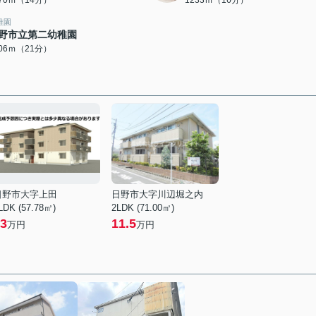
070ｍ（14分）
1233ｍ（16分）
稚園
野市立第二幼稚園
606ｍ（21分）
日野市大字上田
日野市大字川辺堀之内
LDK (57.78㎡)
2LDK (71.00㎡)
3
11.5
万円
万円