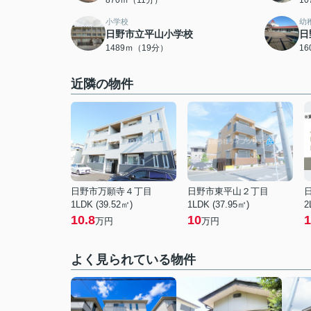
870ｍ（11分）
1
小学校
幼
日野市立平山小学校
日
1489ｍ（19分）
1
近隣の物件
日野市万願寺４丁目
日野市東平山２丁目
1LDK (39.52㎡)
1LDK (37.95㎡)
2
10.8
10
1
万円
万円
よく見られている物件