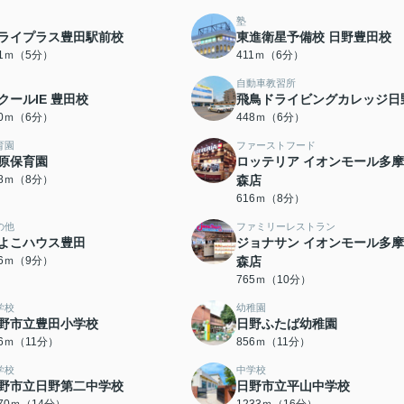
塾
ライプラス豊田駅前校
東進衛星予備校 日野豊田校
81ｍ（5分）
411ｍ（6分）
自動車教習所
クールIE 豊田校
飛鳥ドライビングカレッジ日
20ｍ（6分）
448ｍ（6分）
育園
ファーストフード
原保育園
ロッテリア イオンモール多
68ｍ（8分）
森店
616ｍ（8分）
の他
ファミリーレストラン
よこハウス豊田
ジョナサン イオンモール多
86ｍ（9分）
森店
765ｍ（10分）
学校
幼稚園
野市立豊田小学校
日野ふたば幼稚園
46ｍ（11分）
856ｍ（11分）
学校
中学校
野市立日野第二中学校
日野市立平山中学校