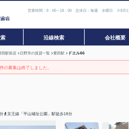
営業時間：9：00～18：00 定休日：毎週 水曜日 ※8月
検索
沿線検索
会社概要
ドエル66
豊田駅前店
日野市の賃貸一覧
豊田駅
件の募集は終了しました。
分
京王線「平山城址公園」駅徒歩18分