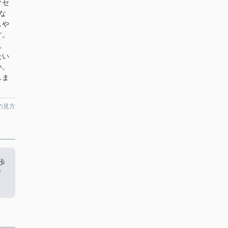
クセ
な
しや
す。
。
たい
い。
しま
の見方
歩
情