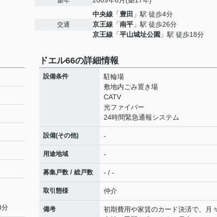
2009年6月(築17年)
築年
中央線
「
豊田
」駅 徒歩4分
京王線
「
南平
」駅 徒歩26分
交通
京王線
「
平山城址公園
」駅 徒歩18分
ドエル66の詳細情報
設備条件
駐輪場
敷地内ごみ置き場
CATV
光ファイバー
24時間緊急通報システム
設備(その他)
-
用途地域
-
募集戸数 / 総戸数
- / -
取引態様
仲介
8分
備考
初期費用や家賃のカード決済で、月