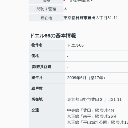
-
管理/共益費
-
価格
-/-
間取り/面積
東京都
日野市
豊田
３丁目31-11
所在地
ドエル66の基本情報
物件名
ドエル66
価格
-
管理/共益費
-
築年月
2009年6月（築17年）
総戸数
-
所在地
東京都
日野市
豊田
３丁目31-11
交通
中央線
「
豊田
」駅 徒歩4分
京王線
「
南平
」駅 徒歩26分
京王線
「
平山城址公園
」駅 徒歩1