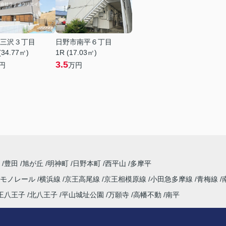
三沢３丁目
日野市南平６丁目
(34.77㎡)
1R (17.03㎡)
3.5
円
万円
寺
豊田
旭が丘
明神町
日野本町
西平山
多摩平
市モノレール
横浜線
京王高尾線
京王相模原線
小田急多摩線
青梅線
王八王子
北八王子
平山城址公園
万願寺
高幡不動
南平