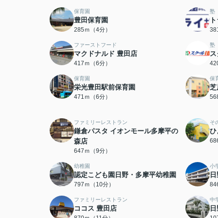
保育園
塾
豊田保育園
ト
285ｍ（4分）
3
ファーストフード
塾
マクドナルド 豊田店
ス
417ｍ（6分）
4
保育園
保
栄光豊田駅前保育園
芝
471ｍ（6分）
5
ファミリーレストラン
そ
鎌倉パスタ イオンモール多摩平の
ひ
森店
6
647ｍ（9分）
幼稚園
小
認定こども園日野・多摩平幼稚園
日
797ｍ（10分）
8
ファミリーレストラン
中
ココス 豊田店
日