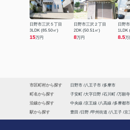
日野市三沢５丁目
日野市三沢２丁目
日野市
3LDK (85.50㎡)
2DK (50.51㎡)
1LDK 
15
8
8.5
万円
万円
万
市区町村から探す
日野市
八王子市
多摩市
町名から探す
子安町
大字日野
石川町
万願
沿線から探す
中央線
京王線
八高線
多摩都
駅から探す
豊田
日野
甲州街道
八王子
京