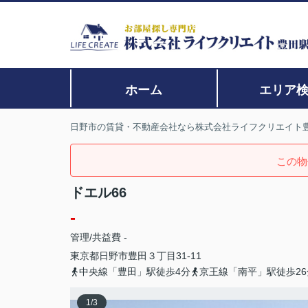
ホーム
エリア
日野市の賃貸・不動産会社なら株式会社ライフクリエイト
この物
ドエル66
-
管理/共益費 -
東京都
日野市
豊田
３丁目31-11
中央線「豊田」駅徒歩4分
京王線「南平」駅徒歩26
1
/
3