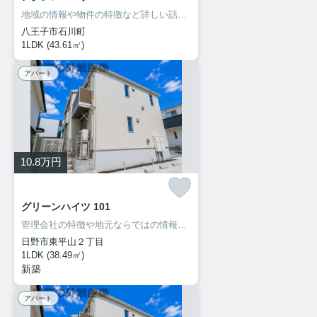
地域の情報や物件の特徴など詳しい話はやっぱり地元不動産です。
八王子市石川町
1LDK (43.61㎡)
アパート
10.8
万円
グリーンハイツ 101
管理会社の特徴や地元ならではの情報も当社ならお伝え出来ます！
日野市東平山２丁目
1LDK (38.49㎡)
新築
アパート