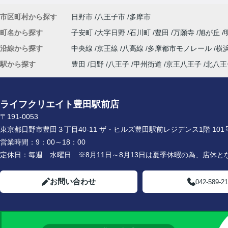
市区町村から探す
日野市
八王子市
多摩市
町名から探す
子安町
大字日野
石川町
豊田
万願寺
旭が丘
沿線から探す
中央線
京王線
八高線
多摩都市モノレール
横
駅から探す
豊田
日野
八王子
甲州街道
京王八王子
北八王
ライフクリエイト豊田駅前店
〒191-0053
東京都日野市豊田３丁目40-11 ザ・ヒルズ豊田駅前レジデンス1階 101
営業時間：
9：00～18：00
定休日：
毎週 水曜日 ※8月11日～8月13日は夏季休暇の為、店休と
お問い合わせ
042-589-2