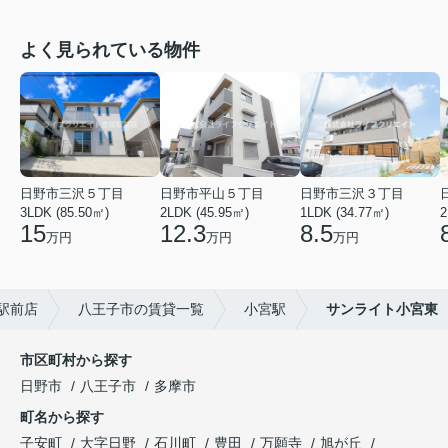
よく見られている物件
日野市三沢５丁目
日野市平山５丁目
日野市三沢３丁目
3LDK (85.50㎡)
2LDK (45.95㎡)
1LDK (34.77㎡)
2
15
12.3
8.5
万円
万円
万円
駅前店
八王子市の賃貸一覧
小宮駅
サンライト小宮東
市区町村から探す
日野市
八王子市
多摩市
町名から探す
子安町
大字日野
石川町
豊田
万願寺
旭が丘