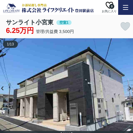
0
お気に入り
サンライト小宮東
空室1
6.25万円
管理/共益費 3,500円
1
/
13