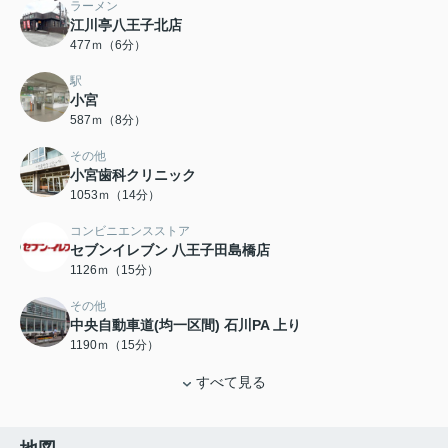
ラーメン
江川亭八王子北店
477ｍ（6分）
駅
小宮
587ｍ（8分）
その他
小宮歯科クリニック
1053ｍ（14分）
コンビニエンスストア
セブンイレブン 八王子田島橋店
1126ｍ（15分）
その他
中央自動車道(均一区間) 石川PA 上り
1190ｍ（15分）
すべて見る