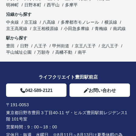
明神町
日野本町
西平山
多摩平
沿線から探す
中央線
京王線
八高線
多摩都市モノレール
横浜線
京王高尾線
京王相模原線
小田急多摩線
青梅線
南武線
駅から探す
豊田
日野
八王子
甲州街道
京王八王子
北八王子
平山城址公園
万願寺
高幡不動
南平
ライフクリエイト豊田駅前店
042-589-2121
お問い合わせ
〒191-0053
東京都日野市豊田３丁目40-11 ザ・ヒルズ豊田駅前レジデンス1
階 101号室
営業時間：
9：00～18：00
定休日：
毎週 水曜日 ※8月11日～8月13日は夏季休暇の為、