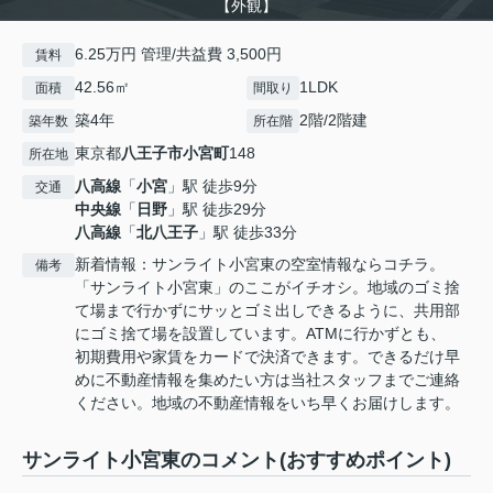
【外観】
6.25万円 管理/共益費 3,500円
賃料
42.56㎡
1LDK
面積
間取り
築4年
2階/2階建
築年数
所在階
東京都
八王子市
小宮町
148
所在地
八高線
「
小宮
」駅 徒歩9分
交通
中央線
「
日野
」駅 徒歩29分
八高線
「
北八王子
」駅 徒歩33分
新着情報：サンライト小宮東の空室情報ならコチラ。
備考
「サンライト小宮東」のここがイチオシ。地域のゴミ捨
て場まで行かずにサッとゴミ出しできるように、共用部
にゴミ捨て場を設置しています。ATMに行かずとも、
初期費用や家賃をカードで決済できます。できるだけ早
めに不動産情報を集めたい方は当社スタッフまでご連絡
ください。地域の不動産情報をいち早くお届けします。
サンライト小宮東のコメント(おすすめポイント)