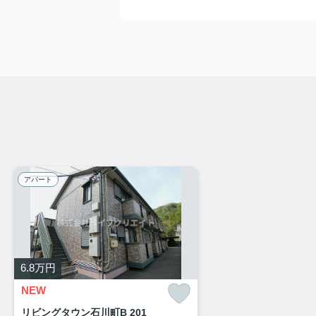
アパート
6.8
万円
NEW
リビングタウン石川町B 201