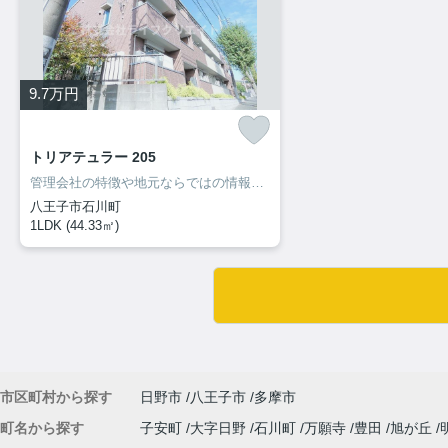
9.7
万円
トリアテュラー 205
管理会社の特徴や地元ならではの情報も当社ならお伝え出来ます！
八王子市石川町
1LDK (44.33㎡)
市区町村から探す
日野市
八王子市
多摩市
町名から探す
子安町
大字日野
石川町
万願寺
豊田
旭が丘