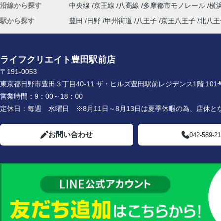
沿線から探す
中央線
京王線
八高線
多摩都市モノレール
横
駅から探す
豊田
日野
甲州街道
八王子
京王八王子
北八王
ライフクリエイト豊田駅前店
〒191-0053
東京都日野市豊田３丁目40-11 ザ・ヒルズ豊田駅前レジデンス1階 101
営業時間：
9：00～18：00
定休日：
毎週 水曜日 ※8月11日～8月13日は夏季休暇の為、店休と
お問い合わせ
042-589-2