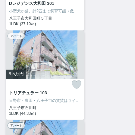
Dレジデンス大和田 301
小型犬か猫、計2匹まで飼育可能（敷金1ヶ月プラス）ネット無料
八王子市大和田町５丁目
1LDK (37.19㎡)
アパート
9.5
万円
トリアテュラー 103
日野市・豊田・八王子市の賃貸はライフクリエイト豊田駅前店へ♪ご来店・お問い合わせをお待ちしてます♪♪
八王子市石川町
1LDK (44.33㎡)
アパート