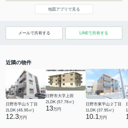
地図アプリで見る
メールで共有する
LINEで共有する
近隣の物件
日野市大字上田
2LDK (57.78㎡)
日野市平山５丁目
日野市東平山２丁目
13
万円
2LDK (45.95㎡)
1LDK (37.95㎡)
1
12.3
10.1
万円
万円