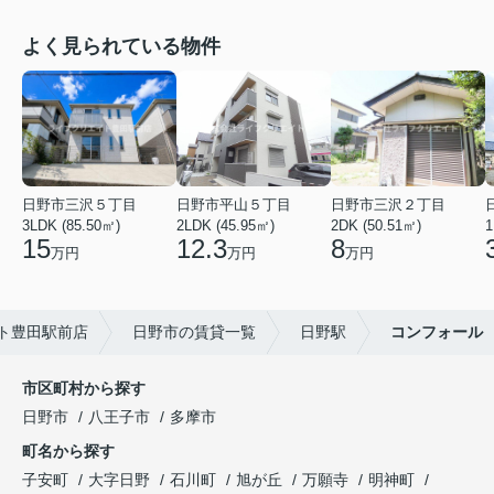
よく見られている物件
日野市三沢５丁目
日野市平山５丁目
日野市三沢２丁目
3LDK (85.50㎡)
2LDK (45.95㎡)
2DK (50.51㎡)
1
15
12.3
8
万円
万円
万円
ト豊田駅前店
日野市の賃貸一覧
日野駅
コンフォール
市区町村から探す
日野市
八王子市
多摩市
町名から探す
子安町
大字日野
石川町
旭が丘
万願寺
明神町