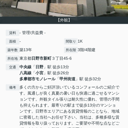
【外観】
- 管理/共益費 -
賃料
-
1K
面積
間取り
築13年
3階/4階建
築年数
所在階
東京都
日野市
新町
３丁目45-6
所在地
中央線
「
日野
」駅 徒歩13分
交通
八高線
「
小宮
」駅 徒歩26分
多摩都市モノレール
「
甲州街道
」駅 徒歩32分
多くの方からご好評頂いているコンフォールのご紹介で
備考
す。風通しが良く真夏の暑い日も快適に過ごせるマンシ
ョンです。外観タイル張りは耐久性に優れ、管理の手間
も抑えられます。最寄りの駅まで徒歩13分のマンショ
ンです。日野市エリアにある賃貸情報のことなら、地域
に密着した当社へお任せ下さい。当社は、多種多様な賃
貸情報を取り扱っております。ご要望や不明な点などご