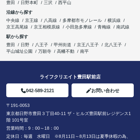
豊田
日野本町
三沢
西平山
沿線から探す
中央線
京王線
八高線
多摩都市モノレール
横浜線
京王高尾線
京王相模原線
小田急多摩線
青梅線
南武線
駅から探す
豊田
日野
八王子
甲州街道
京王八王子
北八王子
平山城址公園
万願寺
高幡不動
南平
ライフクリエイト豊田駅前店
042-589-2121
お問い合わせ
〒191-0053
東京都日野市豊田３丁目40-11 ザ・ヒルズ豊田駅前レジデンス1
階 101号室
営業時間：
9：00～18：00
定休日：
毎週 水曜日 ※8月11日～8月13日は夏季休暇の為、