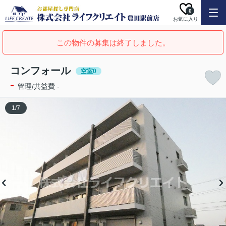
0
お気に入り
この物件の募集は終了しました。
コンフォール
空室0
-
管理/共益費 -
1
/
7