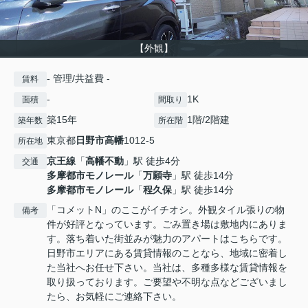
【外観】
- 管理/共益費 -
賃料
-
1K
面積
間取り
築15年
1階/2階建
築年数
所在階
東京都
日野市
高幡
1012-5
所在地
京王線
「
高幡不動
」駅 徒歩4分
交通
多摩都市モノレール
「
万願寺
」駅 徒歩14分
多摩都市モノレール
「
程久保
」駅 徒歩14分
「コメットN」のここがイチオシ。外観タイル張りの物
備考
件が好評となっています。ごみ置き場は敷地内にありま
す。落ち着いた街並みが魅力のアパートはこちらです。
日野市エリアにある賃貸情報のことなら、地域に密着し
た当社へお任せ下さい。当社は、多種多様な賃貸情報を
取り扱っております。ご要望や不明な点などございまし
たら、お気軽にご連絡下さい。