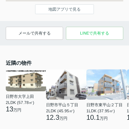
地図アプリで見る
メールで共有する
LINEで共有する
近隣の物件
日野市大字上田
2LDK (57.78㎡)
日野市平山５丁目
日野市東平山２丁目
13
万円
2LDK (45.95㎡)
1LDK (37.95㎡)
1
12.3
10.1
万円
万円