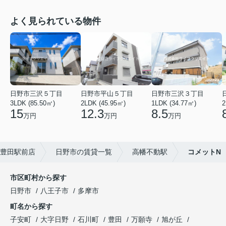
よく見られている物件
日野市三沢５丁目
日野市平山５丁目
日野市三沢３丁目
3LDK (85.50㎡)
2LDK (45.95㎡)
1LDK (34.77㎡)
2
15
12.3
8.5
万円
万円
万円
豊田駅前店
日野市の賃貸一覧
高幡不動駅
コメットN
市区町村から探す
日野市
八王子市
多摩市
町名から探す
子安町
大字日野
石川町
豊田
万願寺
旭が丘