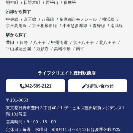
明神町
日野本町
西平山
多摩平
沿線から探す
中央線
京王線
八高線
多摩都市モノレール
横浜線
京王高尾線
京王相模原線
小田急多摩線
青梅線
南武線
駅から探す
豊田
日野
八王子
甲州街道
京王八王子
北八王子
平山城址公園
万願寺
高幡不動
南平
ライフクリエイト豊田駅前店
042-589-2121
お問い合わせ
〒191-0053
東京都日野市豊田３丁目40-11 ザ・ヒルズ豊田駅前レジデンス1
階 101号室
営業時間：
9：00～18：00
定休日：
毎週 水曜日 ※8月11日～8月13日は夏季休暇の為、