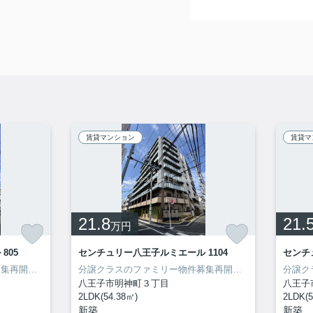
賃貸マンション
賃貸マ
21.8
21.
万円
805
センチュリー八王子ルミエール 1104
センチ
分譲クラスのファミリー物件募集再開致しました！内見出来ます！
分譲クラスのファミリー物件募集再開致しました！内見出来ます！
八王子市明神町３丁目
八王子
2LDK(54.38㎡)
2LDK(5
新築
新築