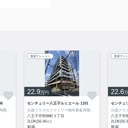
賃貸マンション
賃貸マン
22.9
22.6
万円
8
センチュリー八王子ルミエール 1101
センチュリ
分譲クラスのファミリー物件募集再開致しました！内見出来ます！
分譲クラスのファミリー物件募集再開致しました！内見出来ます！
八王子市明神町３丁目
八王子市
2LDK(56.94㎡)
2LDK(56.
新築
新築