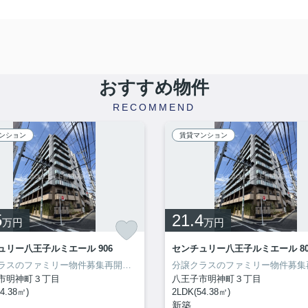
おすすめ物件
RECOMMEND
ンション
賃貸マンション
5
21.4
万円
万円
ュリー八王子ルミエール 906
センチュリー八王子ルミエール 80
分譲クラスのファミリー物件募集再開致しました！内見出来ます！
市明神町３丁目
八王子市明神町３丁目
4.38㎡)
2LDK(54.38㎡)
新築