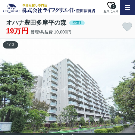
0
お気に入り
オハナ豊田多摩平の森
空室1
19万円
管理/共益費 10,000円
1
/
13