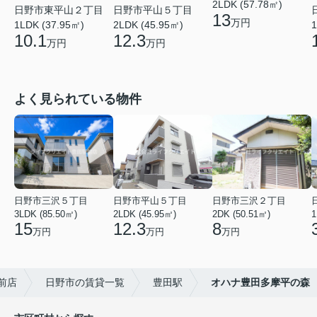
2LDK (57.78㎡)
日野市東平山２丁目
日野市平山５丁目
13
万円
1LDK (37.95㎡)
2LDK (45.95㎡)
1
10.1
12.3
万円
万円
よく見られている物件
日野市三沢５丁目
日野市平山５丁目
日野市三沢２丁目
3LDK (85.50㎡)
2LDK (45.95㎡)
2DK (50.51㎡)
1
15
12.3
8
万円
万円
万円
前店
日野市の賃貸一覧
豊田駅
オハナ豊田多摩平の森