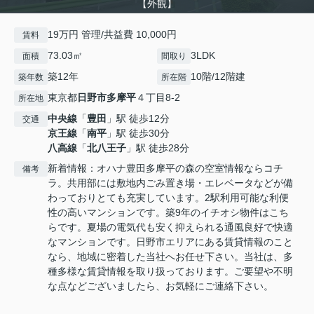
【外観】
19万円 管理/共益費 10,000円
賃料
73.03㎡
3LDK
面積
間取り
築12年
10階/12階建
築年数
所在階
東京都
日野市
多摩平
４丁目8-2
所在地
中央線
「
豊田
」駅 徒歩12分
交通
京王線
「
南平
」駅 徒歩30分
八高線
「
北八王子
」駅 徒歩28分
新着情報：オハナ豊田多摩平の森の空室情報ならコチ
備考
ラ。共用部には敷地内ごみ置き場・エレベータなどが備
わっておりとても充実しています。2駅利用可能な利便
性の高いマンションです。築9年のイチオシ物件はこち
らです。夏場の電気代も安く抑えられる通風良好で快適
なマンションです。日野市エリアにある賃貸情報のこと
なら、地域に密着した当社へお任せ下さい。当社は、多
種多様な賃貸情報を取り扱っております。ご要望や不明
な点などございましたら、お気軽にご連絡下さい。