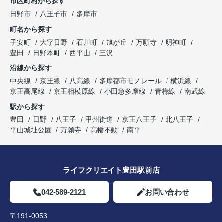
市区町村から探す
日野市
八王子市
多摩市
町名から探す
子安町
大字日野
石川町
旭が丘
万願寺
明神町
豊田
日野本町
西平山
三沢
沿線から探す
中央線
京王線
八高線
多摩都市モノレール
横浜線
京王高尾線
京王相模原線
小田急多摩線
青梅線
南武線
駅から探す
豊田
日野
八王子
甲州街道
京王八王子
北八王子
平山城址公園
万願寺
高幡不動
南平
ライフクリエイト豊田駅前店
042-589-2121
お問い合わせ
〒191-0053