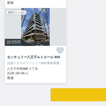
新築
賃貸マンション
22.5
万円
センチュリー八王子ルミエール 805
分譲クラスのファミリー物件募集再開致しました！内見出来ます！
八王子市明神町３丁目
2LDK (56.94㎡)
新築