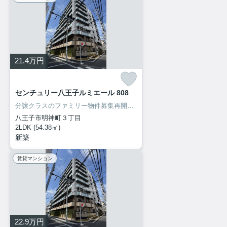
21.4
万円
センチュリー八王子ルミエール 808
分譲クラスのファミリー物件募集再開致しました！内見出来ます！
八王子市明神町３丁目
2LDK (54.38㎡)
新築
賃貸マンション
22.9
万円