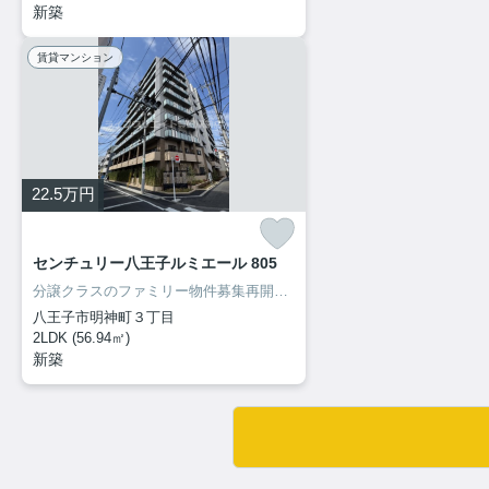
新築
賃貸マンション
22.5
万円
センチュリー八王子ルミエール 805
分譲クラスのファミリー物件募集再開致しました！内見出来ます！
八王子市明神町３丁目
2LDK (56.94㎡)
新築