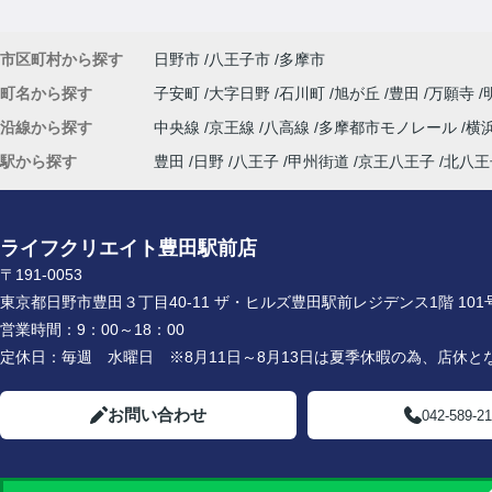
市区町村から探す
日野市
八王子市
多摩市
町名から探す
子安町
大字日野
石川町
旭が丘
豊田
万願寺
沿線から探す
中央線
京王線
八高線
多摩都市モノレール
横
駅から探す
豊田
日野
八王子
甲州街道
京王八王子
北八王
ライフクリエイト豊田駅前店
〒191-0053
東京都日野市豊田３丁目40-11 ザ・ヒルズ豊田駅前レジデンス1階 101
営業時間：
9：00～18：00
定休日：
毎週 水曜日 ※8月11日～8月13日は夏季休暇の為、店休と
お問い合わせ
042-589-2