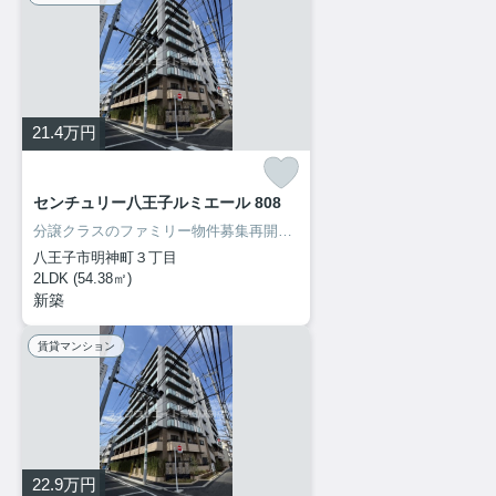
21.4
万円
センチュリー八王子ルミエール 808
分譲クラスのファミリー物件募集再開致しました！内見出来ます！
八王子市明神町３丁目
2LDK (54.38㎡)
新築
賃貸マンション
22.9
万円