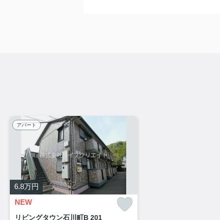
アパート
6.8
万円
NEW
リビングタウン石川町B 201