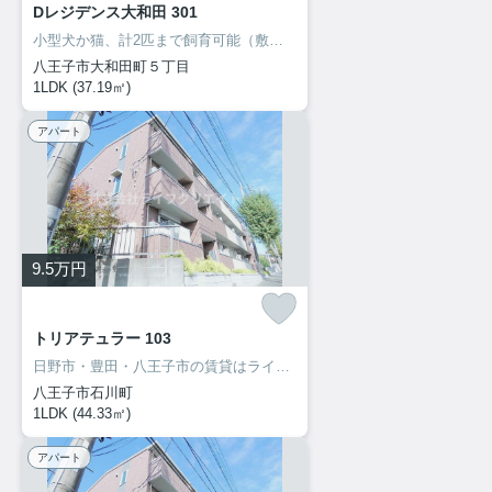
Dレジデンス大和田 301
小型犬か猫、計2匹まで飼育可能（敷金1ヶ月プラス）ネット無料
八王子市大和田町５丁目
1LDK (37.19㎡)
アパート
9.5
万円
トリアテュラー 103
日野市・豊田・八王子市の賃貸はライフクリエイト豊田駅前店へ♪ご来店・お問い合わせをお待ちしてます♪♪
八王子市石川町
1LDK (44.33㎡)
アパート