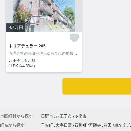
9.7
万円
トリアテュラー 205
管理会社の特徴や地元ならではの情報も当社ならお伝え出来ます！
八王子市石川町
1LDK (44.33㎡)
市区町村から探す
日野市
八王子市
多摩市
町名から探す
子安町
大字日野
石川町
万願寺
豊田
旭が丘