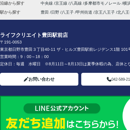
沿線から探す
中央線
京王線
八高線
多摩都市モノレール
横
駅から探す
豊田
日野
八王子
甲州街道
京王八王子
北八王
ライフクリエイト豊田駅前店
〒191-0053
東京都日野市豊田３丁目40-11 ザ・ヒルズ豊田駅前レジデンス1階 101
営業時間：
9：00～18：00
定休日：
毎週 水曜日 ※8月11日～8月13日は夏季休暇の為、店休と
お問い合わせ
042-589-2