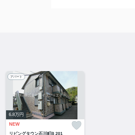
アパート
6.8
万円
NEW
リビングタウン石川町B 201