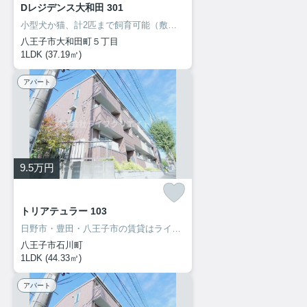
Dレジデンス大和田 301
小型犬か猫、計2匹まで飼育可能（敷金1ヶ月プラス）ネット無料
八王子市大和田町５丁目
1LDK (37.19㎡)
アパート
9.5
万円
トリアテュラー 103
日野市・豊田・八王子市の賃貸はライフクリエイト豊田駅前店へ♪ご来店・お問い合わせをお待ちしてます♪♪
八王子市石川町
1LDK (44.33㎡)
アパート