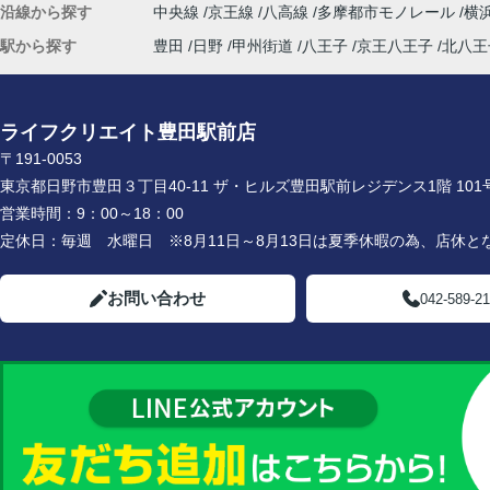
沿線から探す
中央線
京王線
八高線
多摩都市モノレール
横
駅から探す
豊田
日野
甲州街道
八王子
京王八王子
北八王
ライフクリエイト豊田駅前店
〒191-0053
東京都日野市豊田３丁目40-11 ザ・ヒルズ豊田駅前レジデンス1階 101
営業時間：
9：00～18：00
定休日：
毎週 水曜日 ※8月11日～8月13日は夏季休暇の為、店休と
お問い合わせ
042-589-2