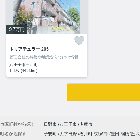
9.7
万円
トリアテュラー 205
管理会社の特徴や地元ならではの情報も当社ならお伝え出来ます！
八王子市石川町
1LDK (44.33㎡)
市区町村から探す
日野市
八王子市
多摩市
町名から探す
子安町
大字日野
石川町
万願寺
豊田
旭が丘