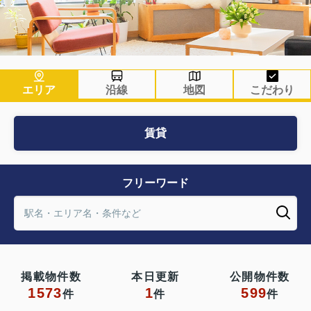
エリア
沿線
地図
こだわり
賃貸
フリーワード
掲載物件数
本日更新
公開物件数
1573
1
599
件
件
件