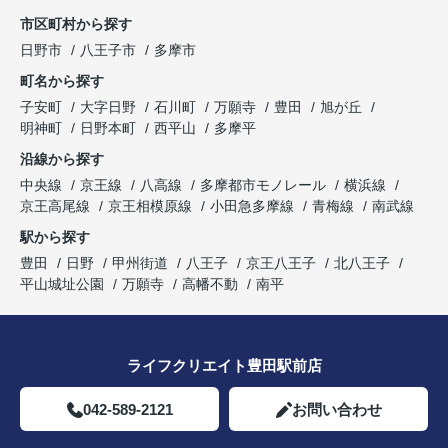
市区町村から探す
日野市
八王子市
多摩市
町名から探す
子安町
大字日野
石川町
万願寺
豊田
旭が丘
明神町
日野本町
西平山
多摩平
沿線から探す
中央線
京王線
八高線
多摩都市モノレール
横浜線
京王高尾線
京王相模原線
小田急多摩線
青梅線
南武線
駅から探す
豊田
日野
甲州街道
八王子
京王八王子
北八王子
平山城址公園
万願寺
高幡不動
南平
ライフクリエイト豊田駅前店
042-589-2121
お問い合わせ