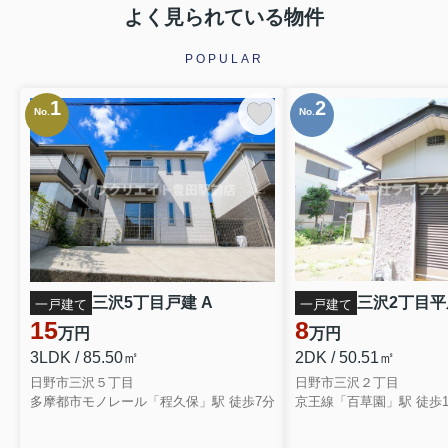
よく見られている物件
POPULAR
1
2
No.
No.
三沢5丁目戸建 A
三沢2丁目平屋
一戸建て
一戸建て
15
8
万円
万円
3LDK / 85.50㎡
2DK / 50.51㎡
日野市三沢５丁目
日野市三沢２丁目
多摩都市モノレール「程久保」駅 徒歩7分
京王線「百草園」駅 徒歩1