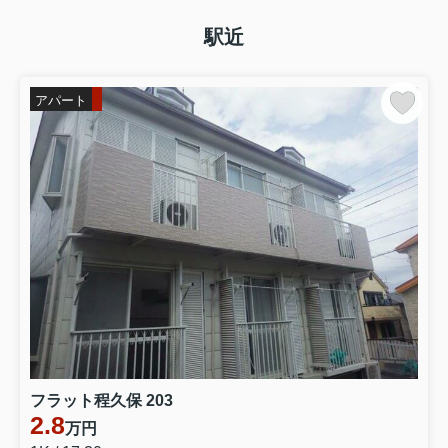
駅近
アパート
フラット程久保 203
2.8
万円