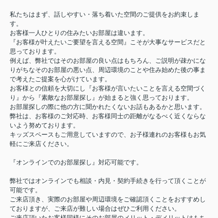
私たちはまず、話しやすい・落ち着いた空間のご提供をお約束しま
す。
お客様一人ひとりの住みたいお部屋は違います。
『お客様が叶えたいご要望を言える空間』こそが大事なサービスだと
思っております。
例えば、弊社ではそのお部屋の良い点はもちろん、ご説明が疎かにな
りがちなそのお部屋の悪い点、周辺環境のことや住み始めた後の事ま
で考えたご提案を心がけています。
お客様との信頼を大切にし『お客様が言いたいことを言える空間づく
り』から『素敵なお部屋探し』が始まると強く思っております。
お部屋探しの際に他の方に聞かれたくないお話もあるかと思います。
弊社は、お客様のご対応時、お客様同士の距離がなるべく近くならな
いよう努めております。
キッズスペースもご用意していますので、お子様連れのお客様もお気
軽にご来店ください。
『オンラインでのお部屋探し』対応可能です。
弊社ではオンラインでも相談・内見・契約手続きを行って頂くことが
可能です。
ご来店頂き、実際のお部屋や周辺環境をご確認頂くことをおすすめし
ておりますが、ご来店が難しい場合はぜひご利用ください。
ご来店頂いたお客様同様にそのお部屋のメリット・デメリットはもち