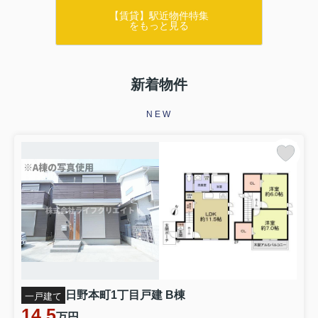
【賃貸】駅近物件特集
をもっと見る
新着物件
NEW
日野本町1丁目戸建 B棟
一戸建て
14.5
万円