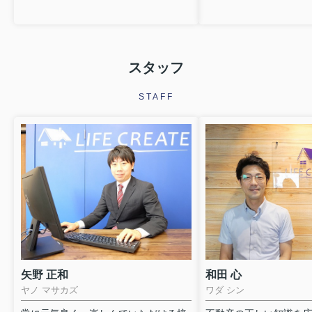
スタッフ
STAFF
矢野 正和
和田 心
ヤノ マサカズ
ワダ シン