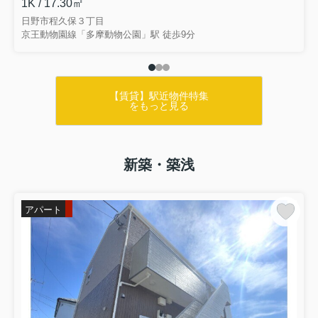
1K / 17.30㎡
日野市程久保３丁目
京王動物園線「多摩動物公園」駅 徒歩9分
【賃貸】駅近物件特集
をもっと見る
新築・築浅
アパート