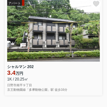
アパート
シャルマン 202
3.4
万円
1K / 20.25㎡
日野市南平９丁目
京王動物園線「多摩動物公園」駅 徒歩16分