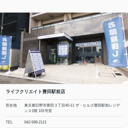
2026.08.06
日野・豊田・八王子の賃貸物件情報をUPしました！
マーベリー石川205
7.8万円
東京都八王子市石川町984-1
中央線 日野駅 徒歩26分
物件詳細へ
日野市の不動産会社 賃貸のことなら株式会社ライフクリエ
イト豊田駅前店
2026.08.05
ライフクリエイト豊田駅前店
日野・豊田・八王子の賃貸物件情報をUPしました！
所在地
東京都日野市豊田３丁目40-11 ザ・ヒルズ豊田駅前レジデ
リビエール高幡201
ンス1階 101号室
6.5万円
TEL
042-589-2121
東京都日野市高幡680-12