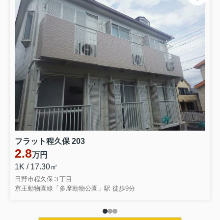
フラット程久保 203
2.8
万円
1K / 17.30㎡
日野市程久保３丁目
京王動物園線「多摩動物公園」駅 徒歩9分