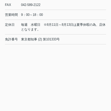
京王線 高幡不動駅 徒歩6分
FAX
042-589-2122
物件詳細へ
営業時間
9：00～18：00
定休日
毎週 水曜日 ※8月11日～8月13日は夏季休暇の為、店休
日野市の不動産会社 賃貸のことなら株式会社ライフクリエ
となります。
イト豊田駅前店
免許番号
東京都知事 (2) 第101333号
2026.08.04
日野市で一人暮らしを始めたい方必
見！賃貸の初期費用を抑えるコ...
初めて日野市で一人暮らしを始めると
き、最初に気になるのが賃貸の家賃相
場や初期費用ではないでしょうか。特
に社会人や学生の方にとって、毎月の
支出とまとまった初期費用のバランス
は、生活の安心感を左右する大切...