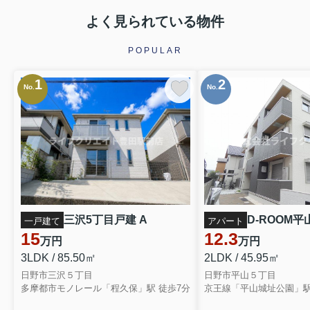
よく見られている物件
POPULAR
1
2
No.
No.
三沢5丁目戸建 A
D-ROOM平山
一戸建て
アパート
15
12.3
万円
万円
3LDK / 85.50㎡
2LDK / 45.95㎡
日野市三沢５丁目
日野市平山５丁目
多摩都市モノレール「程久保」駅 徒歩7分
京王線「平山城址公園」駅