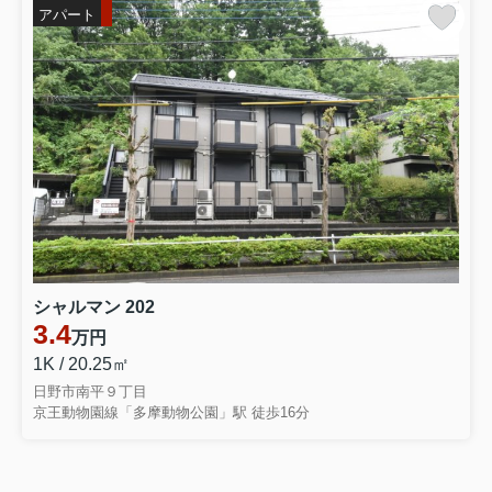
アパート
シャルマン 202
3.4
万円
1K / 20.25㎡
日野市南平９丁目
京王動物園線「多摩動物公園」駅 徒歩16分