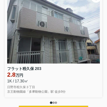
フラット程久保 203
2.8
万円
1K / 17.30㎡
日野市程久保３丁目
京王動物園線「多摩動物公園」駅 徒歩9分