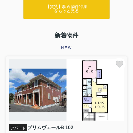
【賃貸】駅近物件特集
をもっと見る
新着物件
NEW
プリムヴェールB 102
アパート