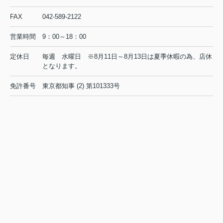
2026.08.04
FAX
042-589-2122
営業時間
9：00～18：00
◆◇◆
夏季休業のお知らせ
◇◆
◆◇◆
定休日
毎週 水曜日 ※8月11日～8月13日は夏季休暇の為、店休
◇◆
となります。
平素は格別のご高配を賜り厚く御礼申し上げます。夏季休業
免許番号
東京都知事 (2) 第101333号
につき下記にお知らせ致します。
■ 夏季休業日 ：
8/11（火） から 8/13（木）
8/14（金）
午前9時
なお、
から通常営業いたしま
す。
ご不便をおかけいたしますが、何卒よろしくお願い申し上げ
ます。
◆◇◆◆◇◆◆◇◆◆◇◆◆◇◆
◆◇