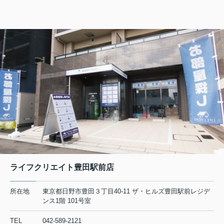
リビエール高幡201
6.5万円
東京都日野市高幡680-12
京王線 高幡不動駅 徒歩6分
物件詳細へ
日野市の不動産会社 賃貸のことなら株式会社ライフクリエ
イト豊田駅前店
2026.08.04
日野市で一人暮らしを始めたい方必
見！賃貸の初期費用を抑えるコ...
初めて日野市で一人暮らしを始めると
ライフクリエイト豊田駅前店
き、最初に気になるのが賃貸の家賃相
場や初期費用ではないでしょうか。特
に社会人や学生の方にとって、毎月の
所在地
東京都日野市豊田３丁目40-11 ザ・ヒルズ豊田駅前レジデ
支出とまとまった初期費用のバランス
ンス1階 101号室
は、生活の安心感を左右する大切...
TEL
042-589-2121