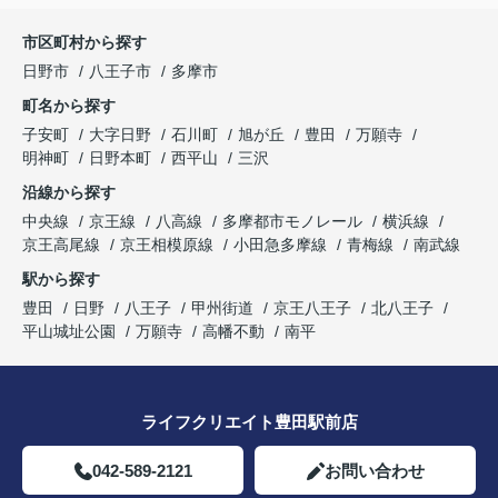
市区町村から探す
日野市
八王子市
多摩市
町名から探す
子安町
大字日野
石川町
旭が丘
豊田
万願寺
明神町
日野本町
西平山
三沢
沿線から探す
中央線
京王線
八高線
多摩都市モノレール
横浜線
京王高尾線
京王相模原線
小田急多摩線
青梅線
南武線
駅から探す
豊田
日野
八王子
甲州街道
京王八王子
北八王子
平山城址公園
万願寺
高幡不動
南平
ライフクリエイト豊田駅前店
042-589-2121
お問い合わせ