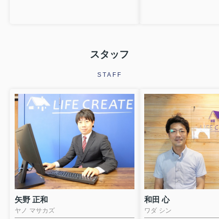
スタッフ
STAFF
矢野 正和
和田 心
ヤノ マサカズ
ワダ シン