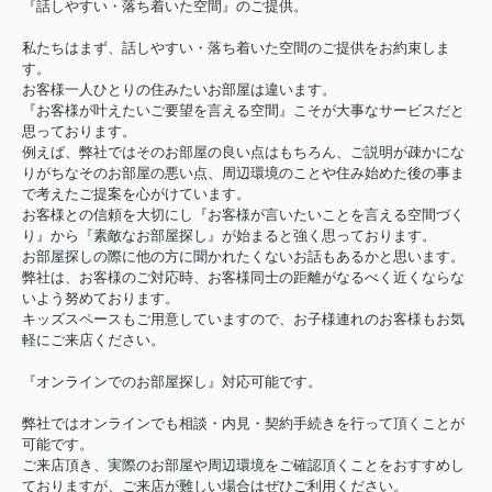
『話しやすい・落ち着いた空間』のご提供。
私たちはまず、話しやすい・落ち着いた空間のご提供をお約束しま
す。
お客様一人ひとりの住みたいお部屋は違います。
『お客様が叶えたいご要望を言える空間』こそが大事なサービスだと
思っております。
例えば、弊社ではそのお部屋の良い点はもちろん、ご説明が疎かにな
りがちなそのお部屋の悪い点、周辺環境のことや住み始めた後の事ま
で考えたご提案を心がけています。
お客様との信頼を大切にし『お客様が言いたいことを言える空間づく
り』から『素敵なお部屋探し』が始まると強く思っております。
お部屋探しの際に他の方に聞かれたくないお話もあるかと思います。
弊社は、お客様のご対応時、お客様同士の距離がなるべく近くならな
いよう努めております。
キッズスペースもご用意していますので、お子様連れのお客様もお気
軽にご来店ください。
『オンラインでのお部屋探し』対応可能です。
弊社ではオンラインでも相談・内見・契約手続きを行って頂くことが
可能です。
ご来店頂き、実際のお部屋や周辺環境をご確認頂くことをおすすめし
ておりますが、ご来店が難しい場合はぜひご利用ください。