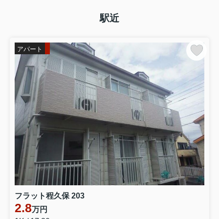
駅近
アパート
フラット程久保 203
2.8
万円