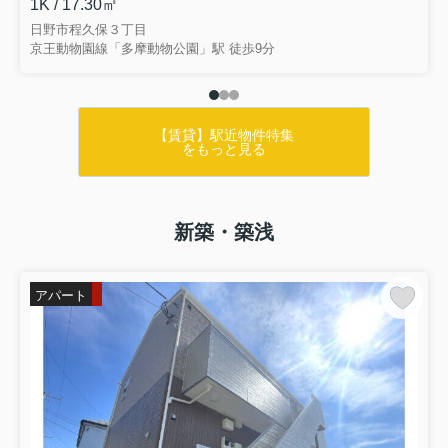
1K / 17.30㎡
日野市程久保３丁目
京王動物園線「多摩動物公園」駅 徒歩9分
【賃貸】駅近物件特集
をもっと見る
新築・築浅
アパート