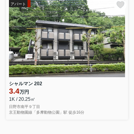
アパート
シャルマン 202
3.4
万円
1K / 20.25㎡
日野市南平９丁目
京王動物園線「多摩動物公園」駅 徒歩16分