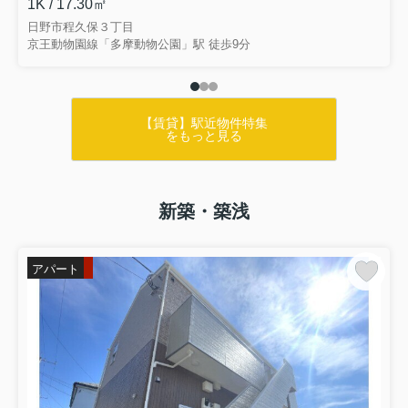
1K / 17.30㎡
日野市程久保３丁目
京王動物園線「多摩動物公園」駅 徒歩9分
【賃貸】駅近物件特集
をもっと見る
新築・築浅
アパート