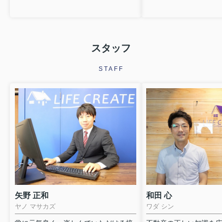
スタッフ
STAFF
矢野 正和
和田 心
ヤノ マサカズ
ワダ シン