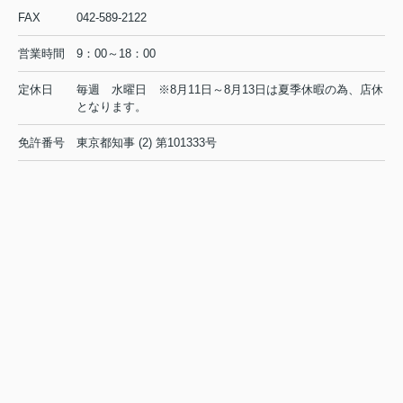
京王線 高幡不動駅 徒歩6分
FAX
042-589-2122
物件詳細へ
営業時間
9：00～18：00
定休日
毎週 水曜日 ※8月11日～8月13日は夏季休暇の為、店休
日野市の不動産会社 賃貸のことなら株式会社ライフクリエ
となります。
イト豊田駅前店
免許番号
東京都知事 (2) 第101333号
2026.08.04
日野市で一人暮らしを始めたい方必
見！賃貸の初期費用を抑えるコ...
初めて日野市で一人暮らしを始めると
き、最初に気になるのが賃貸の家賃相
場や初期費用ではないでしょうか。特
に社会人や学生の方にとって、毎月の
支出とまとまった初期費用のバランス
は、生活の安心感を左右する大切...