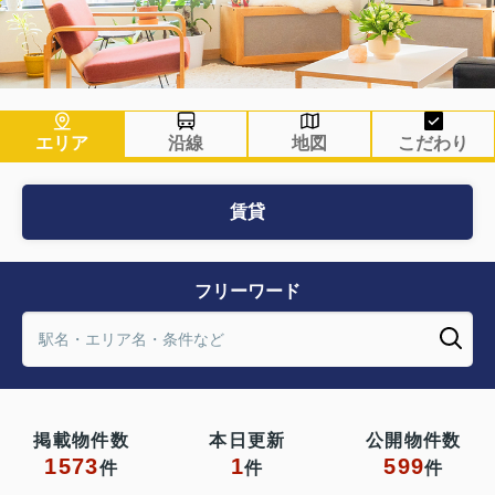
エリア
沿線
地図
こだわり
賃貸
フリーワード
掲載物件数
本日更新
公開物件数
1573
1
599
件
件
件