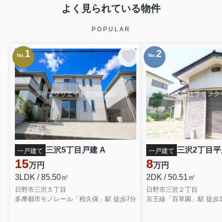
よく見られている物件
POPULAR
1
2
No.
No.
三沢5丁目戸建 A
三沢2丁目平屋
一戸建て
一戸建て
15
8
万円
万円
3LDK / 85.50㎡
2DK / 50.51㎡
日野市三沢５丁目
日野市三沢２丁目
多摩都市モノレール「程久保」駅 徒歩7分
京王線「百草園」駅 徒歩1