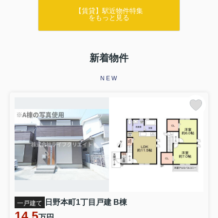
【賃貸】駅近物件特集
をもっと見る
新着物件
NEW
日野本町1丁目戸建 B棟
一戸建て
14.5
万円