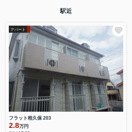
駅近
アパート
フラット程久保 203
2.8
万円