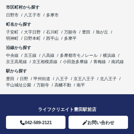
市区町村から探す
日野市
八王子市
多摩市
町名から探す
子安町
大字日野
石川町
万願寺
豊田
旭が丘
明神町
日野本町
西平山
多摩平
沿線から探す
中央線
京王線
八高線
多摩都市モノレール
横浜線
京王高尾線
京王相模原線
小田急多摩線
青梅線
南武線
駅から探す
豊田
日野
甲州街道
八王子
京王八王子
北八王子
平山城址公園
万願寺
高幡不動
南平
ライフクリエイト豊田駅前店
042-589-2121
お問い合わせ