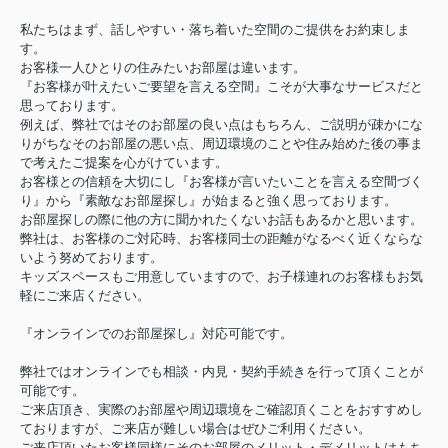
私たちはまず、話しやすい・落ち着いた空間のご提供をお約束しま
す。
お客様一人ひとりの住みたいお部屋は違います。
『お客様が叶えたいご要望を言える空間』こそが大事なサービスだと
思っております。
例えば、弊社ではそのお部屋の良い点はもちろん、ご説明が疎かにな
りがちなそのお部屋の悪い点、周辺環境のことや住み始めた後の事ま
で考えたご提案を心がけています。
お客様との信頼を大切にし『お客様が言いたいことを言える空間づく
り』から『素敵なお部屋探し』が始まると強く思っております。
お部屋探しの際に他の方に聞かれたくないお話もあるかと思います。
弊社は、お客様のご対応時、お客様同士の距離がなるべく近くならな
いよう努めております。
キッズスペースもご用意していますので、お子様連れのお客様もお気
軽にご来店ください。
『オンラインでのお部屋探し』対応可能です。
弊社ではオンラインでも相談・内見・契約手続きを行って頂くことが
可能です。
ご来店頂き、実際のお部屋や周辺環境をご確認頂くことをおすすめし
ておりますが、ご来店が難しい場合はぜひご利用ください。
ご来店頂いたお客様同様にそのお部屋のメリット・デメリットはもち