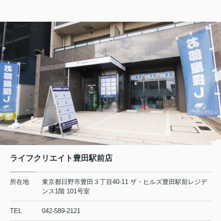
2026.08.06
日野・豊田・八王子の賃貸物件情報をUPしました！
マーベリー石川205
7.8万円
東京都八王子市石川町984-1
中央線 日野駅 徒歩26分
物件詳細へ
日野市の不動産会社 賃貸のことなら株式会社ライフクリエ
イト豊田駅前店
2026.08.05
ライフクリエイト豊田駅前店
日野・豊田・八王子の賃貸物件情報をUPしました！
所在地
東京都日野市豊田３丁目40-11 ザ・ヒルズ豊田駅前レジデ
リビエール高幡201
ンス1階 101号室
6.5万円
TEL
042-589-2121
東京都日野市高幡680-12