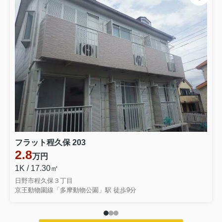
フラット程久保 203
2.8
万円
1K / 17.30㎡
日野市程久保３丁目
京王動物園線「多摩動物公園」駅 徒歩9分