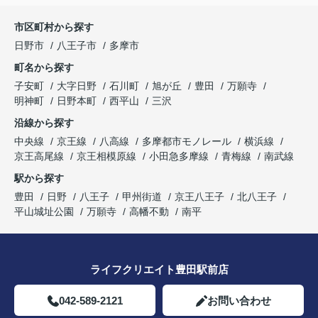
市区町村から探す
日野市
八王子市
多摩市
町名から探す
子安町
大字日野
石川町
旭が丘
豊田
万願寺
明神町
日野本町
西平山
三沢
沿線から探す
中央線
京王線
八高線
多摩都市モノレール
横浜線
京王高尾線
京王相模原線
小田急多摩線
青梅線
南武線
駅から探す
豊田
日野
八王子
甲州街道
京王八王子
北八王子
平山城址公園
万願寺
高幡不動
南平
ライフクリエイト豊田駅前店
042-589-2121
お問い合わせ