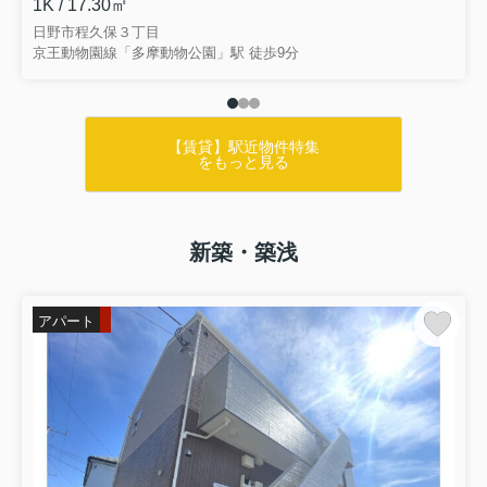
1K / 17.30㎡
日野市程久保３丁目
京王動物園線「多摩動物公園」駅 徒歩9分
【賃貸】駅近物件特集
をもっと見る
新築・築浅
アパート