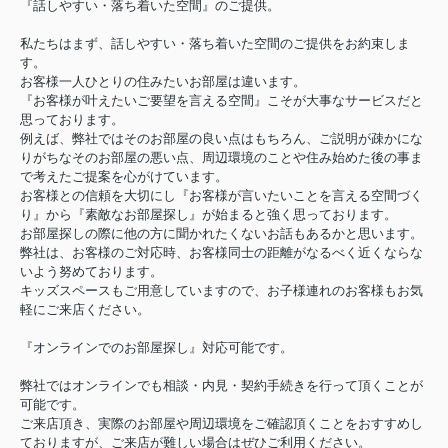
『話しやすい・落ち着いた空間』のご提供。
私たちはまず、話しやすい・落ち着いた空間のご提供をお約束しま
す。
お客様一人ひとりの住みたいお部屋は違います。
『お客様が叶えたいご要望を言える空間』こそが大事なサービスだと
思っております。
例えば、弊社ではそのお部屋の良い点はもちろん、ご説明が疎かにな
りがちなそのお部屋の悪い点、周辺環境のことや住み始めた後の事ま
で考えたご提案を心がけています。
お客様との信頼を大切にし『お客様が言いたいことを言える空間づく
り』から『素敵なお部屋探し』が始まると強く思っております。
お部屋探しの際に他の方に聞かれたくないお話もあるかと思います。
弊社は、お客様のご対応時、お客様同士の距離がなるべく近くならな
いよう努めております。
キッズスペースもご用意していますので、お子様連れのお客様もお気
軽にご来店ください。
『オンラインでのお部屋探し』対応可能です。
弊社ではオンラインでも相談・内見・契約手続きを行って頂くことが
可能です。
ご来店頂き、実際のお部屋や周辺環境をご確認頂くことをおすすめし
ておりますが、ご来店が難しい場合はぜひご利用ください。