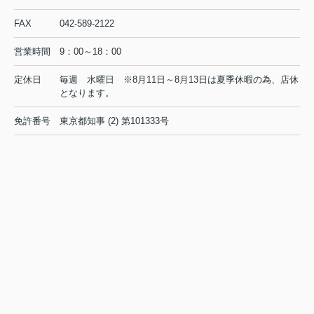
2026.08.04
FAX
042-589-2122
営業時間
9：00～18：00
◆◇◆
夏季休業のお知らせ
◇◆
◆◇◆
定休日
毎週 水曜日 ※8月11日～8月13日は夏季休暇の為、店休
◇◆
となります。
平素は格別のご高配を賜り厚く御礼申し上げます。夏季休業
免許番号
東京都知事 (2) 第101333号
につき下記にお知らせ致します。
■ 夏季休業日 ：
8/11（火） から 8/13（木）
8/14（金）
午前9時
なお、
から通常営業いたしま
す。
ご不便をおかけいたしますが、何卒よろしくお願い申し上げ
ます。
◆◇◆◆◇◆◆◇◆◆◇◆◆◇◆
◆◇