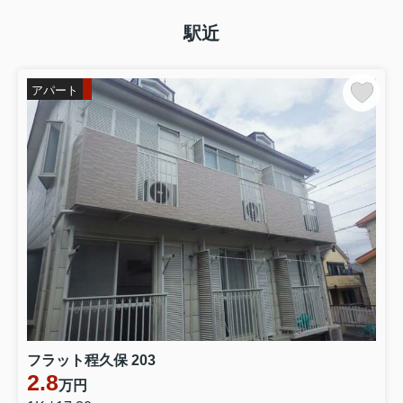
駅近
アパート
フラット程久保 203
2.8
万円