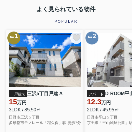
よく見られている物件
POPULAR
1
2
No.
No.
三沢5丁目戸建 A
D-ROOM平山
一戸建て
アパート
15
12.3
万円
万円
3LDK / 85.50㎡
2LDK / 45.95㎡
日野市三沢５丁目
日野市平山５丁目
多摩都市モノレール「程久保」駅 徒歩7分
京王線「平山城址公園」駅