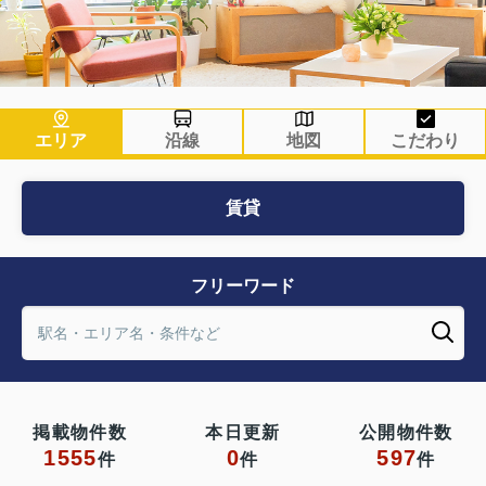
エリア
沿線
地図
こだわり
賃貸
フリーワード
掲載物件数
本日更新
公開物件数
1555
0
597
件
件
件