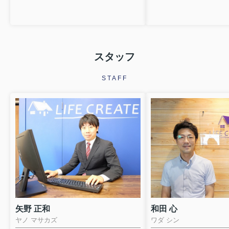
スタッフ
STAFF
矢野 正和
和田 心
ヤノ マサカズ
ワダ シン