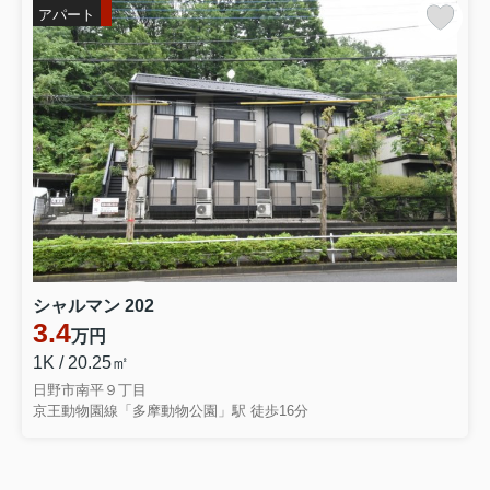
アパート
シャルマン 202
3.4
万円
1K / 20.25㎡
日野市南平９丁目
京王動物園線「多摩動物公園」駅 徒歩16分