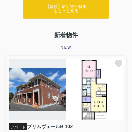
【賃貸】駅近物件特集
をもっと見る
新着物件
NEW
プリムヴェールB 102
アパート