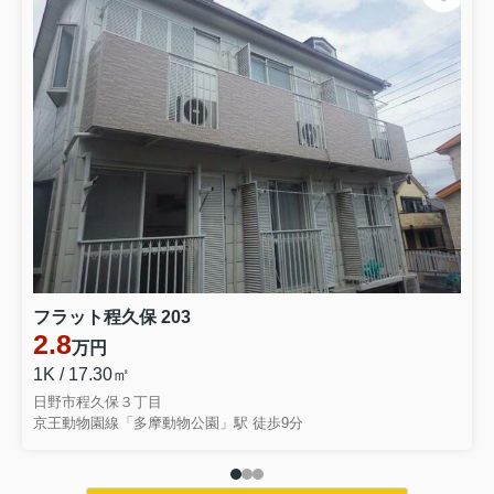
フラット程久保 203
2.8
万円
1K / 17.30㎡
日野市程久保３丁目
京王動物園線「多摩動物公園」駅 徒歩9分