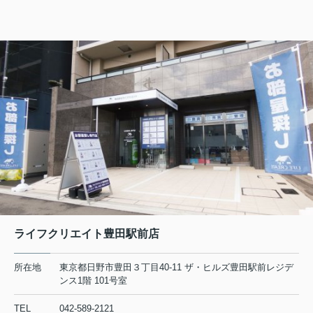
リビエール高幡201
6.5万円
東京都日野市高幡680-12
京王線 高幡不動駅 徒歩6分
物件詳細へ
日野市の不動産会社 賃貸のことなら株式会社ライフクリエ
イト豊田駅前店
2026.08.04
日野市で一人暮らしを始めたい方必
見！賃貸の初期費用を抑えるコ...
初めて日野市で一人暮らしを始めると
ライフクリエイト豊田駅前店
き、最初に気になるのが賃貸の家賃相
場や初期費用ではないでしょうか。特
に社会人や学生の方にとって、毎月の
所在地
東京都日野市豊田３丁目40-11 ザ・ヒルズ豊田駅前レジデ
支出とまとまった初期費用のバランス
ンス1階 101号室
は、生活の安心感を左右する大切...
TEL
042-589-2121